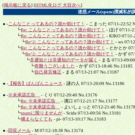
[
掲示板に戻る
] [
HTML化ログ 大目次へ
]
迷惑メール(spam)撲滅私的調
● -
こんなことってあるの？誰か助けて！
- こまった 07/11-22:52 N
┗
Re: こんなことってあるの？誰か助けて！
- ほげ 07/11-2
┗
Re: こんなことってあるの？誰か助けて！
- KIKO 07/11-
┗
Re^2: こんなことってあるの？誰か助けて！
- ws 07/1
┗
Re: こんなことってあるの？誰か助けて！
- とかとか 07/12
┗
Re^2: こんなことってあるの？誰か助けて！
- かず 07/1
┗
非通知とは非通知のデータが届く
- まる 07/13-09:00
┗
有難うございました
- かず 07/13-18:46 No.13185
┗
自己発言修正
- まる 07/13-21:07 No.13187
● -
【報告】ばんばんニュース
- 謎の人 07/13-20:09 No.13186
● -
※未承諾広告
- くり 07/12-20:40 No.13176
┗
Re: ※未承諾広告
- 溝口 07/12-21:17 No.13177
┗
Re: ※未承諾広告
- よいしょっと 07/12-21:40 No.1317
┗
spamに限りませんが
- Scida 07/13-00:56 No.13181
┗
捕まらなくても
- pi- 07/13-10:17 No.13183
● -
回収メール
- M 07/12-18:38 No.13174