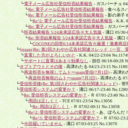
┗
電子メール広告社受信拒否結果報告
- ガスパーチョ 04/22
┗
Re: 電子メール広告社受信拒否結果報告
- 食べるスパム 
┗
Re: 電子メール広告社受信拒否結果報告
- 影の弟子 04/
┗
Re^2: 電子メール広告社受信拒否結果報告
- K.K. 
┗
Re: 電子メール広告社受信拒否結果報告
- ガスパーチョ 
┗
拒否結果報告 5/24未承諾広告※大人気版
- 溝口 05/30-0
┗
Re: 拒否結果報告 5/24未承諾広告※大人気版
- 溝口 0
┗
COCONEの回答6/14未承諾広告※厳選！激裏商店
┗
[resage]Re: 第2回さわやか広告社関連スレッド（一言、受
┗
直電した方がよろしいかと
- K.K. 04/22-23:04 No.1174
┗
サポートに直電はあまり効果なし
- 担任 06/18-00:28 N
┗
オプトアウトとその後
- 高津わたる 04/23-23:15 No.1180
┗
再送拒否を無視してムトーspam受信(7月1日)
- 高津わたる
┗
再送拒否無視のムトーspam(7月3日)
- 高津わたる 07/0
┗
受信拒否後(Re: 第2回さわやか広告社関連スレッド)
- 管理
┗
受信拒否システムの変更か？
- 溝口 06/17-23:46 No.1280
┗
Re: 受信拒否システムの変更か？
- Ｒ 07/01-23:40 No.
┗
用語は正しく！
- TCE 07/01-23:54 No.13056
┗
Re: 用語は正しく！
- Ｒ 07/02-00:11 No.13058
┗
Re^2: 受信拒否システムの変更か？
- あ、ぽろんだ！ 07
┗
Re^3: 受信拒否システムの変更か？
- Ｒ 07/02-23:
┗
今回届いていません
- 溝口 07/03-03:25 No.13070