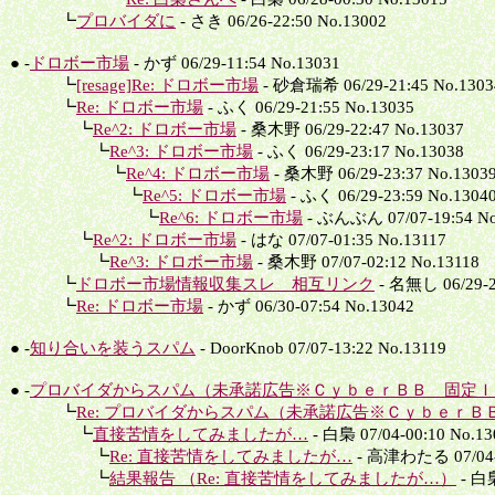
┗
プロバイダに
- さき 06/26-22:50 No.13002
● -
ドロボー市場
- かず 06/29-11:54 No.13031
┗
[resage]Re: ドロボー市場
- 砂倉瑞希 06/29-21:45 No.1303
┗
Re: ドロボー市場
- ふく 06/29-21:55 No.13035
┗
Re^2: ドロボー市場
- 桑木野 06/29-22:47 No.13037
┗
Re^3: ドロボー市場
- ふく 06/29-23:17 No.13038
┗
Re^4: ドロボー市場
- 桑木野 06/29-23:37 No.1303
┗
Re^5: ドロボー市場
- ふく 06/29-23:59 No.1304
┗
Re^6: ドロボー市場
- ぶんぶん 07/07-19:54 No
┗
Re^2: ドロボー市場
- はな 07/07-01:35 No.13117
┗
Re^3: ドロボー市場
- 桑木野 07/07-02:12 No.13118
┗
ドロボー市場情報収集スレ 相互リンク
- 名無し 06/29-2
┗
Re: ドロボー市場
- かず 06/30-07:54 No.13042
● -
知り合いを装うスパム
- DoorKnob 07/07-13:22 No.13119
● -
プロバイダからスパム（未承諾広告※ＣｙｂｅｒＢＢ 固定Ｉ.
┗
Re: プロバイダからスパム（未承諾広告※ＣｙｂｅｒＢＢ
┗
直接苦情をしてみましたが…
- 白梟 07/04-00:10 No.13
┗
Re: 直接苦情をしてみましたが…
- 高津わたる 07/04-0
┗
結果報告 （Re: 直接苦情をしてみましたが…）
- 白梟