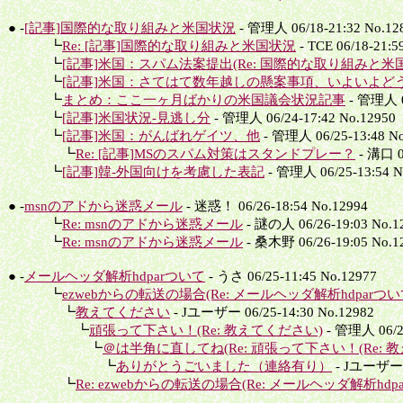
● -
[記事]国際的な取り組みと米国状況
- 管理人 06/18-21:32 No.12
┗
Re: [記事]国際的な取り組みと米国状況
- TCE 06/18-21:5
┗
[記事]米国：スパム法案提出(Re: 国際的な取り組みと米国
┗
[記事]米国：さてはて数年越しの懸案事項、いよいよどう
┗
まとめ：ここ一ヶ月ばかりの米国議会状況記事
- 管理人 06
┗
[記事]米国状況-見逃し分
- 管理人 06/24-17:42 No.12950
┗
[記事]米国：がんばれゲイツ、他
- 管理人 06/25-13:48 No
┗
Re: [記事]MSのスパム対策はスタンドプレー？
- 溝口 0
┗
[記事]韓-外国向けを考慮した表記
- 管理人 06/25-13:54 N
● -
msnのアドから迷惑メール
- 迷惑！ 06/26-18:54 No.12994
┗
Re: msnのアドから迷惑メール
- 謎の人 06/26-19:03 No.1
┗
Re: msnのアドから迷惑メール
- 桑木野 06/26-19:05 No.1
● -
メールヘッダ解析hdparついて
- うさ 06/25-11:45 No.12977
┗
ezwebからの転送の場合(Re: メールヘッダ解析hdparつい
┗
教えてください
- Jユーザー 06/25-14:30 No.12982
┗
頑張って下さい！(Re: 教えてください)
- 管理人 06/25
┗
＠は半角に直してね(Re: 頑張って下さい！(Re: 教
┗
ありがとうごいました（連絡有り）
- Jユーザー 0
┗
Re: ezwebからの転送の場合(Re: メールヘッダ解析hdpa