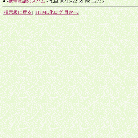
● -
携帯電話のスパム
- 七臣 06/13-22:59 No.12735
[
掲示板に戻る
] [
HTML化ログ 目次へ
]