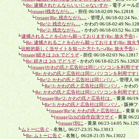
┗
Re: 逮捕されたんならいいじゃないすか
- 電子メール広告社
┗
[resage]残念ながら…
- 担任 06/18-02:09 No.12818
┗
[resage]Re: 残念ながら…
- 管理人 06/18-02:24 No.
┗
Re^2: 残念ながら…
- かわの 06/18-02:49 No.12
┗
Re^2: 残念ながら…
- かわの 06/18-03:52 No.12
┗
逮捕されることを心から願っております(Re: 放火予告)
-
┗
Re: 逮捕されることを心から願っております(Re: 放火
┗
比較的新しく当サイトを知った方たちへ(Re: 放火予告)
-
┗
[resage]続きは 2ch でどうぞ
- 担任 06/18-02:03 No.12817
┗
Re: 続きは 2ch でどうぞ
- かわの 06/18-02:25 No.1282
┗
[resage]かわの氏と広告社は同じパソコンを利用ですし(R
┗
Re: かわの氏と広告社は同じパソコンを利用ですし(Re
┗
Re^2: かわの氏と広告社は同じパソ..
- 管理人 06/
┗
Re^3: かわの氏と広告社は同じパソ..
- かわの 0
┗
Re: かわの氏と広告社は同じパソコンを利用ですし(Re
┗
[resage]Re^2: かわの氏と広告社は..
- 黄泉 06/19-
┗
Re^3: かわの氏と広告社は同じパソ..
- 阪神ファン
┗
[resage]Re^4: かわの氏と広告社は..
- 黄泉 06
┗
[resage]2chの自作自演ウザイ
- 黄泉 06/22
┗
[resage]別に
- 黄泉 06/23-14:05 No.129
┗
ムトーに告ぐ
- 名無し 06/27-23:35 No.13013
┗
Re: ムトーに告ぐ
- 名無し 06/28-21:35 No.13022