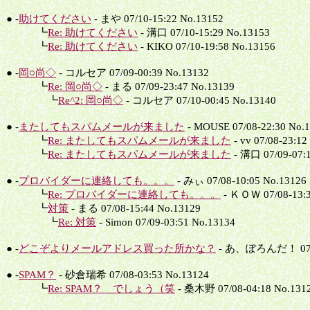
● -
助けてください
- まや 07/10-15:22 No.13152
┗
Re: 助けてください
- 溝口 07/10-15:29 No.13153
┗
Re: 助けてください
- KIKO 07/10-19:58 No.13156
● -
岡○尚◇
- コルセア 07/09-00:39 No.13132
┗
Re: 岡○尚◇
- まる 07/09-23:47 No.13139
┗
Re^2: 岡○尚◇
- コルセア 07/10-00:45 No.13140
● -
またしてもスパムメールが来ました
- MOUSE 07/08-22:30 No.
┗
Re: またしてもスパムメールが来ました
- vv 07/08-23:12
┗
Re: またしてもスパムメールが来ました
- 溝口 07/09-07:
● -
プロバイダーに連絡しても。。。
- みぃ 07/08-10:05 No.13126
┗
Re: プロバイダーに連絡しても。。。
- ＫＯＷ 07/08-13:3
┗
対策
- まる 07/08-15:44 No.13129
┗
Re: 対策
- Simon 07/09-03:51 No.13134
● -
どこぞよりメールアドレス買った所かな？
- あ、ぽろんだ！ 07/08
● -
SPAM？
- 砂倉瑞希 07/08-03:53 No.13124
┗
Re: SPAM？ でしょう（笑
- 桑木野 07/08-04:18 No.131