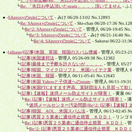
┗
どうせ闇金融(Re: 「先日お申込頂いたspam」．．．頂い
┗
Re: 「先日お申込頂いたspam」．．．頂いてません
- ふじ
● -
SAproxyのruleについて
- みけ 06/20-13:02 No.12893
┗
Re: SAproxyのruleについて
- Shi-chan 06/20-17:36 No.12
┗
Re^2: SAproxyのruleについて
- 管理人 06/20-19:45 No.
┗
Re^3: SAproxyのruleについて
- みけ 06/21-16:40 No.
┗
Re^4: SAproxyのruleについて
- Sakurai 06/22-11:3
● -
[allsage][記事]米国、英国、韓国のスパム撲滅
- 管理人 05/23-21
┗
[記事]米国連邦法
- 管理人 05/26-09:38 No.12382
┗
[記事]最後まで予断を許さないが．．．．
- 管理人 05/27-
┗
[記事]韓国、マイクロソフト、米国ハイテク業
- 管理人 05
┗
[記事]米国、韓国
- 管理人 06/11-05:41 No.12645
┗
[記事]米国 Yahooと子供達へのspam
- 管理人 06/11-19:31
┗
[記事]米国FTCますます声高、某財団法人も見習って欲し
┗
[記事]【速報】迷惑メール防止サイトが障害！
- 黄泉 06/1
┗
Re: [記事]【速報】迷惑メール防止サイトが障害！
- 溝
┗
迷惑メールセンター汚染問題(Re^2: [記事]【速報】迷
┗
[記事]韓国、AOL、米国スパム法
- 管理人 06/13-02:45 N
┗
[記事]悪質２５業者に通信停止措置 ＫＤＤＩ
- リンゴ 06
┗
Re: [記事]悪質２５業者に通信停止措置 ＫＤＤＩ
- 管
┗
Re^2: [記事]悪質２５業者に通信停止措置 ＫＤＤ