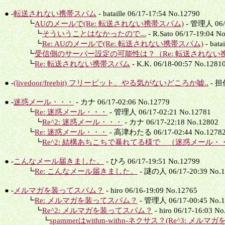
● -
転送されない携帯スパム
- bataille 06/17-17:54 No.12790
┗
AUのメールで(Re: 転送されない携帯スパム)
- 管理人 06/1
┗
そういうことはなかったので...
- R.Sato 06/17-19:04 N
┗
Re: AUのメールで(Re: 転送されない携帯スパム)
- bata
┗
受信側のサーバー設定の可能性は？（Re: 転送されない携
┗
Re: 転送されない携帯スパム
- K.K. 06/18-00:57 No.1281
● -
(livedoor/freebit) フリービット、やる気がないどころか嘘..
- 担任
● -
迷惑メール・・・
- カナ 06/17-02:06 No.12779
┗
Re: 迷惑メール・・・
- 管理人 06/17-02:21 No.12781
┗
Re^2: 迷惑メール・・・
- カナ 06/17-22:18 No.12802
┗
Re: 迷惑メール・・・
- 高津わたる 06/17-02:44 No.1278
┗
Re^2: 結構あちこちで暴れてる様で （迷惑メール・
● -
こんなメール届きました。
- ひろ 06/17-19:51 No.12799
┗
Re: こんなメール届きました。
- 謎の人 06/17-20:39 No.
● -
メルマガを装ってスパム？
- hiro 06/16-19:09 No.12765
┗
Re: メルマガを装ってスパム？
- 管理人 06/17-00:45 No.
┗
Re^2: メルマガを装ってスパム？
- hiro 06/17-16:03 N
┗
spammerはwithm-withn-ネクサス？(Re^3: メルマ