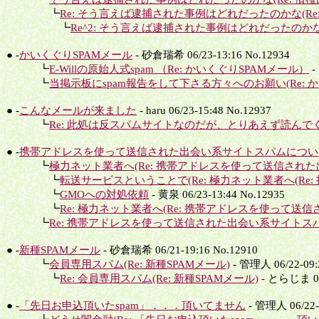
┗
Re: そう言えば逮捕された事例はどれだったのかな(Re: 
┗
Re^2: そう言えば逮捕された事例はどれだったのかな(R
● -
かいくぐりSPAMメール
- 砂倉瑞希 06/23-13:16 No.12934
┗
E-Willの原始人式spam （Re: かいくぐりSPAMメール）
-
┗
当掲示板にspam報告をして下さる方々へのお願い(Re: か
● -
こんなメールが来ました
- haru 06/23-15:48 No.12937
┗
Re: 此処は反スパムサイトなのだが、とりあえず読んでく
● -
携帯アドレスを使って送信された出会い系サイトスパムについ.
┗
極力ネット業者へ(Re: 携帯アドレスを使って送信された出
┗
転送サービスということで(Re: 極力ネット業者へ(Re: 
┗
GMOへの対処依頼
- 黄泉 06/23-13:44 No.12935
┗
Re: 極力ネット業者へ(Re: 携帯アドレスを使って送信さ
┗
Re: 携帯アドレスを使って送信された出会い系サイトスパ
● -
新種SPAMメール
- 砂倉瑞希 06/21-19:16 No.12910
┗
会員専用スパム(Re: 新種SPAMメール)
- 管理人 06/22-09:
┗
Re: 会員専用スパム(Re: 新種SPAMメール)
- とらじま 06/
● -
「先日お申込頂いたspam」．．．頂いてません
- 管理人 06/22-0