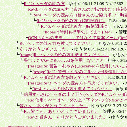
┗
Re^2: ヘッダの読み方
- ゆうや 06/11-21:09 No.12662
┗
Re^3: ヘッダの読み方（皆さんのご協力求む！時刻関
┗
Re^4: ヘッダの読み方（皆さんのご協力求む！時刻
┗
Re^5: ヘッダの読み方（時刻関係に..
- R.Sato 0
┗
Re^6: ヘッダの読み方（時刻関係に..
- S-PAI 
┗
hdparは時刻も標準化してます(Re^7..
- 管理人
┗
OCNさんへの皮肉．．．ではなくて提案メール(Re^3:
┗
Re: ヘッダの読み方を教えてください。
- たなか 06/11-22
┗
ありがとうございました。
- ゆうや 06/11-22:41 No.1267
┗
[resage]Re: ヘッダの読み方を教えてください。
- がもん 06
┗
警告：むやみにReceivedを信用しないこと
- 担任 06/12
┗
[resage]Re: 警告：むやみにReceivedを信用しないこ
┗
[resage]Re^2: 警告：むやみにReceivedを信用し
┗
Re^2: ヘッダの読み方を教えてください。
- TCE 06/13
┗
[resage]Re^3: ヘッダの読み方を教えてください。
- 
┗
Re^4: ヘッダの読み方を教えてください。
- 黄泉 06
┗
信用すべきはヘッダの上？下？(ヘッダのRe^2: ヘッダの
┗
Re: 信用すべきはヘッダの上？下？(ヘッダのRe^2: 
┗
皆さん、ありがとうございました。
- ゆうや 06/13-23:32
┗
Re: 皆さん、ありがとうございました。
- 管理人 06/14-
┗
Re^2: 皆さん、ありがとうございました。
- ゆうや 06