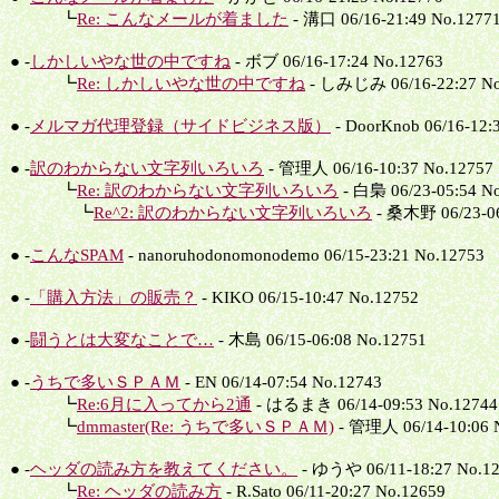
┗
Re: こんなメールが着ました
- 溝口 06/16-21:49 No.1277
● -
しかしいやな世の中ですね
- ボブ 06/16-17:24 No.12763
┗
Re: しかしいやな世の中ですね
- しみじみ 06/16-22:27 No
● -
メルマガ代理登録（サイドビジネス版）
- DoorKnob 06/16-12:
● -
訳のわからない文字列いろいろ
- 管理人 06/16-10:37 No.12757
┗
Re: 訳のわからない文字列いろいろ
- 白梟 06/23-05:54 N
┗
Re^2: 訳のわからない文字列いろいろ
- 桑木野 06/23-06
● -
こんなSPAM
- nanoruhodonomonodemo 06/15-23:21 No.12753
● -
「購入方法」の販売？
- KIKO 06/15-10:47 No.12752
● -
闘うとは大変なことで…
- 木島 06/15-06:08 No.12751
● -
うちで多いＳＰＡＭ
- EN 06/14-07:54 No.12743
┗
Re:6月に入ってから2通
- はるまき 06/14-09:53 No.12744
┗
dmmaster(Re: うちで多いＳＰＡＭ)
- 管理人 06/14-10:06 
● -
ヘッダの読み方を教えてください。
- ゆうや 06/11-18:27 No.1
┗
Re: ヘッダの読み方
- R.Sato 06/11-20:27 No.12659