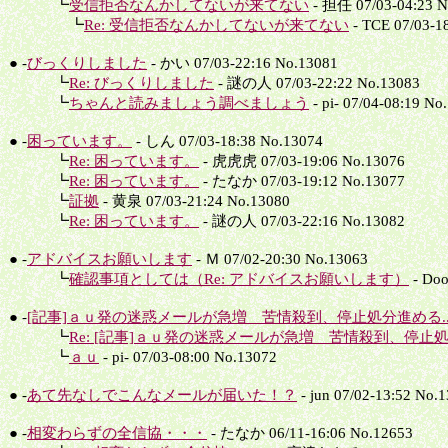
┗
受信拒否なんかしてないが来てない
- 担任 07/03-04:23 N
┗
Re: 受信拒否なんかしてないが来てない
- TCE 07/03-1
● -
びっくりしました
- かい 07/03-22:16 No.13081
┗
Re: びっくりしました
- 謎の人 07/03-22:22 No.13083
┗
ちゃんと読みましょう調べましょう
- pi- 07/04-08:19 No
● -
困っています。
- しん 07/03-18:38 No.13074
┗
Re: 困っています。
- 虎虎虎 07/03-19:06 No.13076
┗
Re: 困っています。
- たなか 07/03-19:12 No.13077
┗
証拠
- 黄泉 07/03-21:24 No.13080
┗
Re: 困っています。
- 謎の人 07/03-22:16 No.13082
● -
アドバイスお願いします
- Ｍ 07/02-20:30 No.13063
┗
確認事項としては（Re: アドバイスお願いします）
- Doo
● -
[記事]ａｕ発の迷惑メールが急増 苦情殺到、停止処分進める.
┗
Re: [記事]ａｕ発の迷惑メールが急増 苦情殺到、停止処
┗
ａｕ
- pi- 07/03-08:00 No.13072
● -
あて先なしでこんなメールが届いた！？
- jun 07/02-13:52 No.
● -
相変わらずの全信協・・・
- たなか 06/11-16:06 No.12653