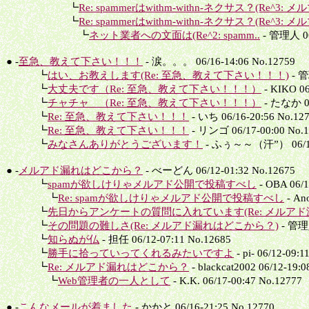
┗
Re: spammerはwithm-withn-ネクサス？(Re^3: 
┗
Re: spammerはwithm-withn-ネクサス？(Re^3: 
┗
ネット業者への文面は(Re^2: spamm..
- 管理人 06
● -
至急、教えて下さい！！！
- 涙。。。 06/16-14:06 No.12759
┗
はい、お教えします(Re: 至急、教えて下さい！！！)
- 管
┗
大丈夫です（Re: 至急、教えて下さい！！！）
- KIKO 06
┗
チャチャ （Re: 至急、教えて下さい！！！）
- たなか 06
┗
Re: 至急、教えて下さい！！！
- いち 06/16-20:56 No.12
┗
Re: 至急、教えて下さい！！！
- リンゴ 06/17-00:00 No.
┗
みなさんありがとうございます！
- ふぅ～～（汗”） 06/17-
● -
メルアド漏れはどこから？
- べーどん 06/12-01:32 No.12675
┗
spamが欲しけりゃメルアド公開で投稿すべし
- OBA 06/1
┗
Re: spamが欲しけりゃメルアド公開で投稿すべし
- An
┗
先日からアンケートの質問に入れています(Re: メルアド漏
┗
その問題の難しさ(Re: メルアド漏れはどこから？)
- 管理人
┗
知らぬが仏
- 担任 06/12-07:11 No.12685
┗
勝手に拾っていってくれるみたいですよ
- pi- 06/12-09:1
┗
Re: メルアド漏れはどこから？
- blackcat2002 06/12-19:
┗
Web管理者の一人として
- K.K. 06/17-00:47 No.12777
● -
こんなメールが着ました
- かかと 06/16-21:25 No.12770