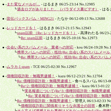
● -
また変なメールが…
- はるまき 06/25-23:14 No.12985
┗
過去ログがありました。（パラダイス裏ビデオ）
- はるま
● -
宣伝パックスパム・MING21
- たなか 06/12-09:13 No.12688
● -
レッドカードを！
- はるまき 06/23-21:15 No.12943
┗
spam以前 （Re: レッドカードを！）
- 高津わたる 06/23-23
┗
Re: spam以前
- はるまき 06/25-10:16 No.12973
● -
出会い系のスパムメール 業者への対応
- kou 06/24-19:28 No.
┗
携帯スパムへの対応・抵抗(Re: 出会い系のスパムメール 
┗
Re: 携帯スパムへの対応・抵抗(Re: 出会い系のスパムメ
● -
ムラカミspam
- TCE 06/25-02:30 No.12967
● -
債権回収詐欺・無職男逮捕！
- kazu 06/12-23:21 No.12704
┗
Re: 債権回収詐欺・無職男逮捕！
- 食べるスパム 06/13-00:
┗
Re^2: 債権回収詐欺・無職男逮捕！
- kazu 06/13-01:22
┗
実名報道について(Re^3: 債権回収詐欺・無職男逮捕
┗
Re: 実名報道について(Re^3: 債権回収詐欺・無職
┗
Re: 債権回収詐欺・無職男逮捕！
- 管理人 06/13-02:33 No
┗
債権回収詐欺に関係有りそうな弁護士の回答
- 桑木野 06
┗
そう言えば逮捕された事例はどれだったのかな(Re: 債権回