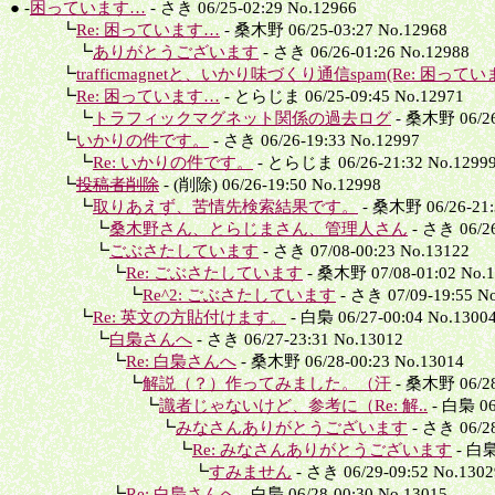
● -
困っています…
- さき 06/25-02:29 No.12966
┗
Re: 困っています…
- 桑木野 06/25-03:27 No.12968
┗
ありがとうございます
- さき 06/26-01:26 No.12988
┗
trafficmagnetと、いかり味づくり通信spam(Re: 困ってい
┗
Re: 困っています…
- とらじま 06/25-09:45 No.12971
┗
トラフィックマグネット関係の過去ログ
- 桑木野 06/26
┗
いかりの件です。
- さき 06/26-19:33 No.12997
┗
Re: いかりの件です。
- とらじま 06/26-21:32 No.1299
┗
投稿者削除
- (削除) 06/26-19:50 No.12998
┗
取りあえず、苦情先検索結果です。
- 桑木野 06/26-21:
┗
桑木野さん、とらじまさん、管理人さん
- さき 06/26
┗
ごぶさたしています
- さき 07/08-00:23 No.13122
┗
Re: ごぶさたしています
- 桑木野 07/08-01:02 No.
┗
Re^2: ごぶさたしています
- さき 07/09-19:55 N
┗
Re: 英文の方貼付けます。
- 白梟 06/27-00:04 No.1300
┗
白梟さんへ
- さき 06/27-23:31 No.13012
┗
Re: 白梟さんへ
- 桑木野 06/28-00:23 No.13014
┗
解説（？）作ってみました。（汗
- 桑木野 06/28
┗
識者じゃないけど、参考に（Re: 解..
- 白梟 06
┗
みなさんありがとうございます
- さき 06/28
┗
Re: みなさんありがとうございます
- 白梟 
┗
すみません
- さき 06/29-09:52 No.1302
┗
Re: 白梟さんへ
- 白梟 06/28-00:30 No.13015