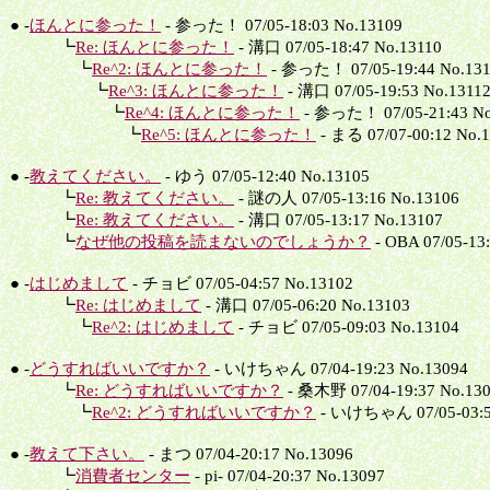
● -
ほんとに参った！
- 参った！ 07/05-18:03 No.13109
┗
Re: ほんとに参った！
- 溝口 07/05-18:47 No.13110
┗
Re^2: ほんとに参った！
- 参った！ 07/05-19:44 No.131
┗
Re^3: ほんとに参った！
- 溝口 07/05-19:53 No.1311
┗
Re^4: ほんとに参った！
- 参った！ 07/05-21:43 No
┗
Re^5: ほんとに参った！
- まる 07/07-00:12 No.
● -
教えてください。
- ゆう 07/05-12:40 No.13105
┗
Re: 教えてください。
- 謎の人 07/05-13:16 No.13106
┗
Re: 教えてください。
- 溝口 07/05-13:17 No.13107
┗
なぜ他の投稿を読まないのでしょうか？
- OBA 07/05-13
● -
はじめまして
- チョビ 07/05-04:57 No.13102
┗
Re: はじめまして
- 溝口 07/05-06:20 No.13103
┗
Re^2: はじめまして
- チョビ 07/05-09:03 No.13104
● -
どうすればいいですか？
- いけちゃん 07/04-19:23 No.13094
┗
Re: どうすればいいですか？
- 桑木野 07/04-19:37 No.13
┗
Re^2: どうすればいいですか？
- いけちゃん 07/05-03:5
● -
教えて下さい。
- まつ 07/04-20:17 No.13096
┗
消費者センター
- pi- 07/04-20:37 No.13097