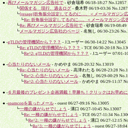
● -
再びメールマガジン広告社で
- 砂倉瑞希 06/18-18:27 No.12857
┗
関係する 現行、過去ログ
- 桑木野 06/19-03:36 No.1287
┗
[resage]折角振分設定してるのに…。＜メールマガジン
┗
Re: 折角振分設定してるのに…。＜メールマガジン広
┗
Re: 再びメールマガジン広告社で
- 砂倉瑞希 06/19-08:49 
┗
メールマガジン広告社のページ
- 名無し 06/30-23:26 No.
● -
gTLDの管理機関から？？？
- Jユーザー 06/30-14:22 No.13045
┗
Re: gTLDの管理機関から？？？
- TCE 06/30-20:18 No.1
┗
Re^2: gTLDの管理機関から？？？
- Jユーザー 07/01-10
● -
心当たりのないメール
- かめやま 06/28-20:32 No.13019
┗
Re: 心当たりのないメール
- 高津わたる 06/28-23:28 No.1
┗
Re^2: 心当たりのないメール
- 名無し 06/29-00:29 No.
┗
Re^2: 心当たりのないメール
- かめやま 06/29-11:37 No
● -
６月最後のプレゼント企画満載！早勝ち！クリックはお早めに.
● -
spamcopを装ったメール
- ouest 06/27-09:16 No.13005
┗
一種の嫌がらせでしょう
- 溝口 06/27-10:45 No.13007
┗
Re: 一種の嫌がらせでしょう
- TCE 06/27-11:34 No.130
┗
Re^2: 一種の嫌がらせでしょう
- 溝口 06/27-12:15 N
┗
Re^3: 一種の嫌がらせでしょう
- ouest 06/27-18:0