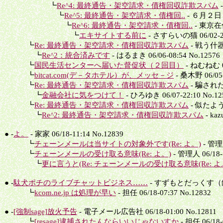
┗
Re^4: 最終通告・架空請求・債権回収詐欺スパム
-
┗
Re^5: 最終通告・架空請求・債権回..
- ６月２日 
┗
Re^6: 最終通告・架空請求・債権回..
- 東京在住 
┗
エキサイトする前に
- さすらいの猫 06/02-22
┗
Re: 最終通告・架空請求・債権回収詐欺スパム
- 戦う什器管
┗
Re^2：統合済みです
- はるまき 06/06-08:54 No.12576
┗
国民生活センターへ届いた督促状（２回目）
- ねむねむ 06
┗
bitcat.com(デ－タホテル）が、メッセ－ジ
- 桑木野 06/05-
┗
Re: 最終通告・架空請求・債権回収詐欺スパム
- 騙されたら
┗
金融会社に気をつけて！
- ひろゆき 06/07-22:10 No.12
┗
Re: 最終通告・架空請求・債権回収詐欺スパム
- 似たような
┗
Re^2: 最終通告・架空請求・債権回収詐欺スパム
- kaz
● -
よ。
- 家家 06/18-11:14 No.12839
┗
チェーンメールは当サイトの対象外です(Re: よ。)
- 管理人
┗
チェーンメールの受け取る意味(Re: よ。)
- 管理人 06/18-1
┗
更に言うと(Re: チェーンメールの受け取る意味(Re: よ。
● -
駄犬ポチのライブチャットビジネス……
- すずもとだっくす（鈴木 
┗
kcom.ne.jp は処理が早い
- 担任 06/18-07:37 No.12832
● -
[強制sage]放火予告
- 電子メール広告社 06/18-01:00 No.12811
┗
[resage]逮捕されたんならいいじゃないすか
- 担任 06/18-