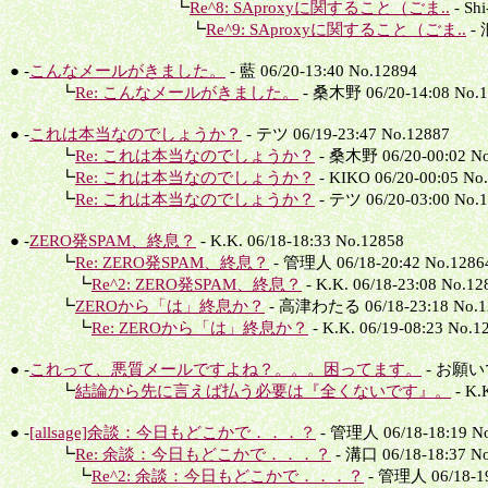
┗
Re^8: SAproxyに関すること（ごま..
- Shi
┗
Re^9: SAproxyに関すること（ごま..
- 
● -
こんなメールがきました。
- 藍 06/20-13:40 No.12894
┗
Re: こんなメールがきました。
- 桑木野 06/20-14:08 No.
● -
これは本当なのでしょうか？
- テツ 06/19-23:47 No.12887
┗
Re: これは本当なのでしょうか？
- 桑木野 06/20-00:02 No
┗
Re: これは本当なのでしょうか？
- KIKO 06/20-00:05 No
┗
Re: これは本当なのでしょうか？
- テツ 06/20-03:00 No.
● -
ZERO発SPAM、終息？
- K.K. 06/18-18:33 No.12858
┗
Re: ZERO発SPAM、終息？
- 管理人 06/18-20:42 No.1286
┗
Re^2: ZERO発SPAM、終息？
- K.K. 06/18-23:08 No.12
┗
ZEROから「は」終息か？
- 高津わたる 06/18-23:18 No.1
┗
Re: ZEROから「は」終息か？
- K.K. 06/19-08:23 No.1
● -
これって、悪質メールですよね？。。。困ってます。
- お願いです
┗
結論から先に言えば払う必要は『全くないです』。
- K.
● -
[allsage]余談：今日もどこかで．．．？
- 管理人 06/18-18:19 N
┗
Re: 余談：今日もどこかで．．．？
- 溝口 06/18-18:37 N
┗
Re^2: 余談：今日もどこかで．．．？
- 管理人 06/18-19