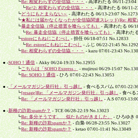
┗
Re: 相変わらずの全信協・・・
- 高津わたる 06/11-23:04 
┗
Re^2: 相変わらずの全信協・・・
- 高津わたる 06/11-23:
┗
どうにもとまらない～
- 高津わたる 06/13-23:07 No.1273
┗
★私には届かなくなったが全信協関連スレッド(Re: 相変わ
┗
暴走全信協（停止措置を喰らっても）
- 高津わたる 06/18-
┗
Re: 暴走全信協（停止措置を喰らっても）
- 高津わたる 0
┗
estoreにもねじこむべし
- 担任 06/18-07:51 No.12833
┗
Re: estoreにもねじこむべし
- ふじ 06/22-21:45 No.129
┗
Re: 相変わらずの全信協・・・
- kazu 07/01-23:43 No.13
● -
SOHO！通信
- Akky 06/24-19:33 No.12955
┗
こちらは「SOHO Express」
- mujirusi 06/29-15:07 No.13
┗
Re: SOHO！通信
- ひろ 07/01-22:43 No.13053
● -
「メールマガジン発行社」引っ越し
- 食べるスパム 07/01-22:36
┗
[resage]Re: 「メールマガジン発行社」引っ越し
- 食べるスパ
┗
Re: 「メールマガジン発行社」引っ越し
- A.S 07/03-13:0
● -
新種の詐欺spamか？
- TCE 06/28-22:19 No.13023
┗
Re: 多分そうです。 似たものがきました。
- ひろゆき 06/
┗
Re: 新種の詐欺spamか？
- 白梟 06/28-23:55 No.13027
┗
Re: 新種の詐欺spamか？
- ketao 07/01-11:41 No.13049