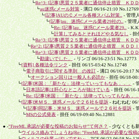
┗
Re^3: [記事]悪質２５業者に通信停止措置 ＫＤ
┗
au迷惑cメール対策
- 溝口 06/16-21:10 No.12769
┗
[記事]AUのＣメール各種スパム対策..
- 管理人 
┗
[記事]au、迷惑Cメール業者29社の..
- 管理人 
┗
Re: [記事]au、迷惑Cメール業者29..
- K.K
┗
計算してみるとそれほどやる気なし
- 担任
┗
Re^3: [記事]悪質２５業者に通信停止措置 ＫＤ
┗
Re^2: [記事]悪質２５業者に通信停止措置 ＫＤＤ
┗
Re^3: [記事]悪質２５業者に通信停止措置 ＫＤ
┗
勘違いでした。
- リンゴ 06/16-23:51 No.12773
┗
[資料] 各種法令リンク
- 担任 06/15-03:42 No.12748
┗
電子商取引に関する準則 の改訂
- 溝口 06/16-20:17 N
┗
オークション回りは一般人も必読か
- 担任 06/18-00:
┗
[記事]米国：「新たな」法律っていってもなあ．．．
- 管
┗
日本語記事は肝心なところが抜けている
- 担任 06/16-1
┗
Re: [記事]米国：「新たな」法律っていってもなあ．
┗
[記事]米ＭＳ、迷惑メールで２６社を提訴
- ねむねむ 06/18
┗
[記事]同記事：米ＭＳ、迷惑メールで２６社を提訴
- 管
┗
MSの公式発表
- 担任 06/19-09:40 No.12881
● -
”FreeML 承認が必要な投稿のお知らせ”て何さ？
- 少なくとも新入
┗
ウイルス絡みでしょうね(Re: ”FreeML 承認が必要な投稿の
┗
ウィルスの仕業っぽいですね～
- TCE 06/22-06:58 No.12