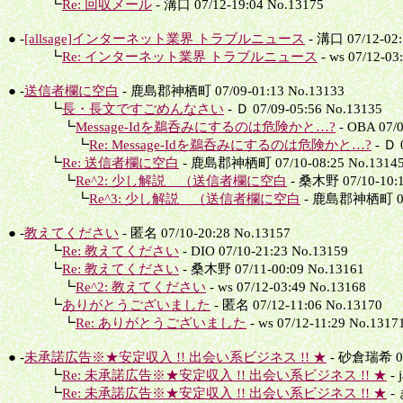
┗
Re: 回収メール
- 溝口 07/12-19:04 No.13175
● -
[allsage]インターネット業界 トラブルニュース
- 溝口 07/12-02:
┗
Re: インターネット業界 トラブルニュース
- ws 07/12-03
● -
送信者欄に空白
- 鹿島郡神栖町 07/09-01:13 No.13133
┗
長・長文ですごめんなさい
- Ｄ 07/09-05:56 No.13135
┗
Message-Idを鵜呑みにするのは危険かと…?
- OBA 07/0
┗
Re: Message-Idを鵜呑みにするのは危険かと…?
- Ｄ 
┗
Re: 送信者欄に空白
- 鹿島郡神栖町 07/10-08:25 No.1314
┗
Re^2: 少し解説 （送信者欄に空白
- 桑木野 07/10-10:1
┗
Re^3: 少し解説 （送信者欄に空白
- 鹿島郡神栖町 07/1
● -
教えてください
- 匿名 07/10-20:28 No.13157
┗
Re: 教えてください
- DIO 07/10-21:23 No.13159
┗
Re: 教えてください
- 桑木野 07/11-00:09 No.13161
┗
Re^2: 教えてください
- ws 07/12-03:49 No.13168
┗
ありがとうございました
- 匿名 07/12-11:06 No.13170
┗
Re: ありがとうございました
- ws 07/12-11:29 No.1317
● -
未承諾広告※★安定収入 !! 出会い系ビジネス !! ★
- 砂倉瑞希 07/
┗
Re: 未承諾広告※★安定収入 !! 出会い系ビジネス !! ★
- 
┗
Re: 未承諾広告※★安定収入 !! 出会い系ビジネス !! ★
- 