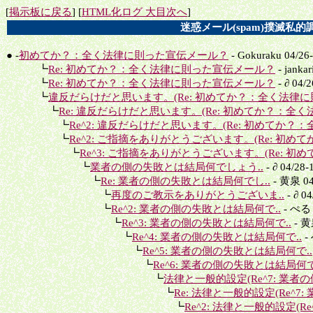
[
掲示板に戻る
] [
HTML化ログ 大目次へ
]
迷惑メール(spam)撲滅私的調
● -
初めてか？：全く法律に則った宣伝メール？
- Gokuraku 04/26
┗
Re: 初めてか？：全く法律に則った宣伝メール？
- janka
┗
Re: 初めてか？：全く法律に則った宣伝メール？
- ∂ 04/
┗
違反だらけだと思います。(Re: 初めてか？：全く法律に則
┗
Re: 違反だらけだと思います。(Re: 初めてか？：全く法
┗
Re^2: 違反だらけだと思います。(Re: 初めてか？：
┗
Re^2: ご指摘をありがとうございます。(Re: 初めて
┗
Re^3: ご指摘をありがとうございます。(Re: 初め
┗
業者の側の失敗とは結局何でしょう..
- ∂ 04/28-
┗
Re: 業者の側の失敗とは結局何でし..
- 黄泉 04
┗
再度のご教示をありがとうございま..
- ∂ 0
┗
Re^2: 業者の側の失敗とは結局何で..
- ぺるし
┗
Re^3: 業者の側の失敗とは結局何で..
- 黄泉
┗
Re^4: 業者の側の失敗とは結局何で..
-
┗
Re^5: 業者の側の失敗とは結局何で..
┗
Re^6: 業者の側の失敗とは結局何で
┗
法律と一般的設定(Re^7: 業者の側
┗
Re: 法律と一般的設定(Re^7: 業
┗
Re^2: 法律と一般的設定(Re^7