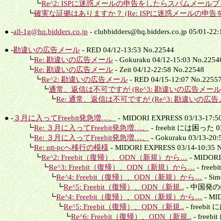
┗
Re^2: ISPに迷惑メールの申告をしたらスパムメールブ
┗
確実な証拠はありますか？ (Re: ISPに迷惑メールの申告を
● -
all-1g@hq.bidders.co.jp
- clubbidders@hq.bidders.co.jp 05/01-22
● -
勘違いの広告メール
- RED 04/12-13:53 No.22544
┗
Re: 勘違いの広告メール
- Gokuraku 04/12-15:03 No.2254
┗
Re: 勘違いの広告メール
- Zeit 04/12-22:58 No.22548
┗
Re^2: 勘違いの広告メール
- RED 04/15-12:07 No.2255
┗
通常、返信は不可ですが (Re^3: 勘違いの広告メール
┗
Re: 通常、返信は不可ですが (Re^3: 勘違いの広告
● -
３月に入ってFreebit発急増…。
- MIDORI EXPRESS 03/13-17:5
┗
Re: ３月に入ってFreebit発急増…。
- freebit には困った 03
┗
Re: ３月に入ってFreebit発急増…。
- Gokuraku 03/13-20:
┗
Re: ntt-pcへ移行の模様
- MIDORI EXPRESS 03/14-10:35 
┗
Re^2: Freebit（復帰）、ODN（新規）から…
- MIDORI
┗
Re^3: Freebit（復帰）、ODN（新規）から…
- free
┗
Re^4: Freebit（復帰）、ODN（新規）から…
- Sim
┗
Re^5: Freebit（復帰）、ODN（新規..
- 中国発のsp
┗
Re^4: Freebit（復帰）、ODN（新規）から…
- MI
┗
Re^5: Freebit（復帰）、ODN（新規..
- freebit
┗
Re^6: Freebit（復帰）、ODN（新規..
- freeb