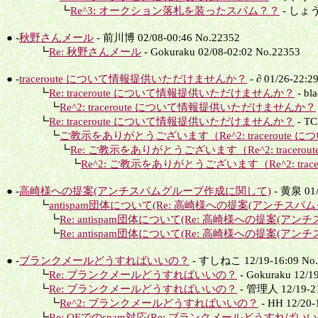
┗
Re^3: オークション落札を装ったスパム？？
- しょうた
● -
秋野さんメール
- 前川博 02/08-00:46 No.22352
┗
Re: 秋野さんメール
- Gokuraku 02/08-02:02 No.22353
● -
traceroute について情報提供いただけませんか？
- ∂ 01/26-22:2
┗
Re: traceroute について情報提供いただけませんか？
- bl
┗
Re^2: traceroute について情報提供いただけませんか？
┗
Re: traceroute について情報提供いただけませんか？
- TC
┗
ご教示をありがとうございます（Re^2: traceroute につ
┗
Re: ご教示をありがとうございます（Re^2: traceroute
┗
Re^2: ご教示をありがとうございます（Re^2: tracero
● -
高崎様への提案(アンチスパムグループ作成に関して)
- 黄泉 01/
┗
antispam団体について(Re: 高崎様への提案(アンチスパム
┗
Re: antispam団体について(Re: 高崎様への提案(アンチ
┗
Re: antispam団体について(Re: 高崎様への提案(アンチ
● -
ブランクメールどうすればいいの？
- すしねこ 12/19-16:09 No.
┗
Re: ブランクメールどうすればいいの？
- Gokuraku 12/1
┗
Re: ブランクメールどうすればいいの？
- 管理人 12/19-21
┗
Re^2: ブランクメールどうすればいいの？
- HH 12/20-
┗
Re: OEでのspam対応(Re: ブランクメールどうすればいい