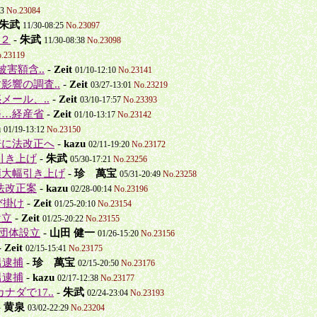
03
No.23084
朱武
11/30-08:25
No.23097
 ２
-
朱武
11/30-08:38
No.23098
.23119
害額含..
-
Zeit
01/10-12:10
No.23141
影響の調査..
-
Zeit
03/27-13:01
No.23219
惑メール、..
-
Zeit
03/10-17:57
No.23393
務…経産省
-
Zeit
01/10-13:17
No.23142
u
01/19-13:12
No.23150
倍に法改正へ
-
kazu
02/11-19:20
No.23172
引き上げ
-
朱武
05/30-17:21
No.23256
額大幅引き上げ
-
珍 萬宝
05/31-20:49
No.23258
法改正案
-
kazu
02/28-00:14
No.23196
び掛け
-
Zeit
01/25-20:10
No.23154
設立
-
Zeit
01/25-20:22
No.23155
 団体設立
-
山田 健一
01/26-15:20
No.23156
-
Zeit
02/15-15:41
No.23175
男逮捕
-
珍 萬宝
02/15-20:50
No.23176
男逮捕
-
kazu
02/17-12:38
No.23177
ナダで17..
-
朱武
02/24-23:04
No.23193
-
黄泉
03/02-22:29
No.23204