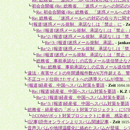
＋＋
┗
初会合開催 (Re: 総務省、「迷惑メールへの対応の
＋＋＋
┗
Re: 初会合開催 (Re: 総務省、「迷惑メールへの
＋＋
┗
Re: 総務省、「迷惑メールへの対応の在り方に関す
＋＋
┗
[報道]迷惑メール規制、承諾なしは「禁止」に
-
Ze
＋＋＋
┗
Re: [報道]迷惑メール規制、承諾なしは「禁止」
＋＋＋＋
┗
Re^2: [報道]迷惑メール規制、承諾なしは「
＋＋＋＋＋
┗
Re^3: [報道]迷惑メール規制、承諾..
-
jankar
＋＋＋＋
┗
Re^2: [報道]迷惑メール規制、承諾なしは「
＋＋＋
┗
Re: [報道]迷惑メール規制、承諾なしは「禁止」
＋＋＋
┗
総務省、事前承認なしの広告メール送信禁止な
＋＋＋＋
┗
Re: 総務省、事前承認なしの広告メール送信禁
＋
┗
違法・有害サイトの年間通報件数が6万件超える、警察
＋
┗
不正コード仕掛けたサイトへの誘導スパムが増加、マ
＋
┗
[報道]経産省、中国へスパム対策を要請
-
Zeit
10/04-16
＋＋
┗
Re: [報道]経産省、中国へスパム対策を要請
-
K.Z
＋＋＋
┗
Re^2: [報道]経産省、中国へスパム対策を要請
-
＋＋＋＋
┗
Re^3: [報道]経産省、中国へスパム対策を要請
＋
┗
総務省・経産省の「ボット対策プロジェクト」に57社の
＋＋
┗
J:COMがボット対策プロジェクトに参画、感染者に
＋
┗
[記事]読売オンラインよりスパム関連記事
-
Zeit
10/25
＋
┗
音声スパムや地球温暖化に絡めたスパムが登場、シマ