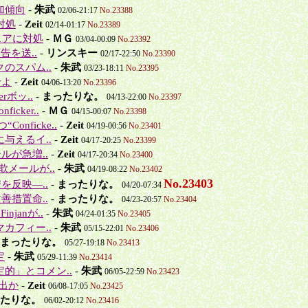
加傾向
-
朱武
02/06-21:17
No.23388
対処
-
Zeit
02/14-01:17
No.23389
ウェアに対処
-
ＭＧ
03/04-00:09
No.23392
告を送..
-
リンスキー
02/17-22:50
No.23390
のスパム..
-
朱武
03/23-18:11
No.23395
せよ
-
Zeit
04/06-13:20
No.23396
rボッ..
-
まったりな。
04/13-22:00
No.23397
cker..
-
ＭＧ
04/15-00:07
No.23398
onficke..
-
Zeit
04/19-00:56
No.23401
与えるイ..
-
Zeit
04/17-20:25
No.23399
ルが急増..
-
Zeit
04/17-20:34
No.23400
欺メールが..
-
朱武
04/19-08:22
No.23402
No.23403
を反映―..
-
まったりな。
04/20-07:34
善措置命..
-
まったりな。
04/23-20:57
No.23404
janが..
-
朱武
04/24-01:35
No.23405
カフィー..
-
朱武
05/15-22:01
No.23406
まったりな。
05/27-19:18
No.23413
定
-
朱武
05/29-11:39
No.23414
的」とコメン..
-
朱武
06/05-22:59
No.23423
流出か
-
Zeit
06/08-17:05
No.23425
たりな。
06/02-20:12
No.23416