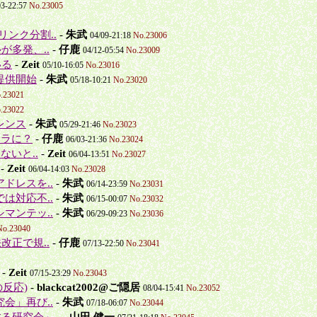
03-22:57
No.23005
ンク分割..
-
朱武
04/09-21:18
No.23006
が多発、..
-
仔鹿
04/12-05:54
No.23009
いる
-
Zeit
05/10-16:05
No.23016
提供開始
-
朱武
05/18-10:21
No.23020
.23021
.23022
レンス
-
朱武
05/29-21:46
No.23023
ハラに？
-
仔鹿
06/03-21:36
No.23024
しないと..
-
Zeit
06/04-13:51
No.23027
-
Zeit
06/04-14:03
No.23028
ドレスを..
-
朱武
06/14-23:59
No.23031
は対応不..
-
朱武
06/15-00:07
No.23032
マンテッ..
-
朱武
06/29-09:23
No.23036
No.23040
改正で規..
-
仔鹿
07/13-22:50
No.23041
-
Zeit
07/15-23:29
No.23043
の反応)
-
blackcat2002@ご隠居
08/04-15:41
No.23052
会」再び..
-
朱武
07/18-06:07
No.23044
る研究会」..
-
山田 健一