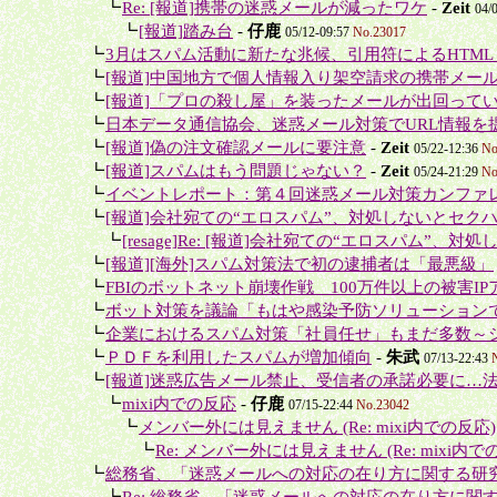
＋＋
┗
Re: [報道]携帯の迷惑メールが減ったワケ
-
Zeit
04/
＋＋＋
┗
[報道]踏み台
-
仔鹿
05/12-09:57
No.23017
＋
┗
3月はスパム活動に新たな兆候、引用符によるHTMLリ
＋
┗
[報道]中国地方で個人情報入り架空請求の携帯メール
＋
┗
[報道]「プロの殺し屋」を装ったメールが出回って
＋
┗
日本データ通信協会、迷惑メール対策でURL情報を
＋
┗
[報道]偽の注文確認メールに要注意
-
Zeit
05/22-12:36
No
＋
┗
[報道]スパムはもう問題じゃない？
-
Zeit
05/24-21:29
No
＋
┗
イベントレポート：第４回迷惑メール対策カンファ
＋
┗
[報道]会社宛ての“エロスパム”、対処しないとセク
＋＋
┗
[resage]Re: [報道]会社宛ての“エロスパム”、対処
＋
┗
[報道][海外]スパム対策法で初の逮捕者は「最悪級」
＋
┗
FBIのボットネット崩壊作戦 100万件以上の被害IPア
＋
┗
ボット対策を議論「もはや感染予防ソリューションで
＋
┗
企業におけるスパム対策「社員任せ」もまだ多数～シ
＋
┗
ＰＤＦを利用したスパムが増加傾向
-
朱武
07/13-22:43
＋
┗
[報道]迷惑広告メール禁止、受信者の承諾必要に…法
＋＋
┗
mixi内での反応
-
仔鹿
07/15-22:44
No.23042
＋＋＋
┗
メンバー外には見えません (Re: mixi内での反応)
＋＋＋＋
┗
Re: メンバー外には見えません (Re: mixi内で
＋
┗
総務省、「迷惑メールへの対応の在り方に関する研究
＋＋
┗
Re: 総務省、「迷惑メールへの対応の在り方に関す