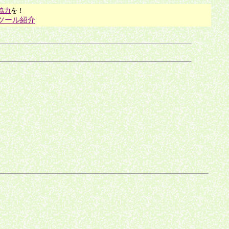
協力
を！
ツール紹介