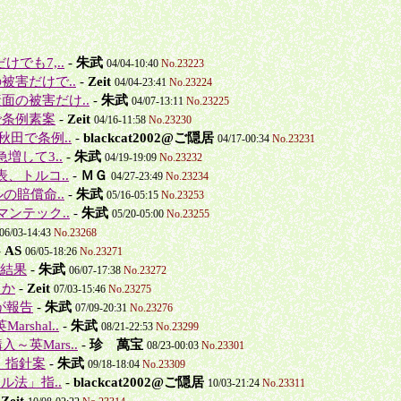
でも7,..
-
朱武
04/04-10:40
No.23223
被害だけで..
-
Zeit
04/04-23:41
No.23224
面の被害だけ..
-
朱武
04/07-13:11
No.23225
で条例素案
-
Zeit
04/16-11:58
No.23230
秋田で条例..
-
blackcat2002@ご隠居
04/17-00:34
No.23231
増して3..
-
朱武
04/19-19:09
No.23232
公表、トルコ..
-
ＭＧ
04/27-23:49
No.23234
ルの賠償命..
-
朱武
05/16-05:15
No.23253
マンテック..
-
朱武
05/20-05:00
No.23255
06/03-14:43
No.23268
-
AS
06/05-18:26
No.23271
査結果
-
朱武
06/07-17:38
No.23272
るか
-
Zeit
07/03-15:46
No.23275
が報告
-
朱武
07/09-20:31
No.23276
shal..
-
朱武
08/21-22:53
No.23299
～英Mars..
-
珍 萬宝
08/23-00:03
No.23301
」指針案
-
朱武
09/18-18:04
No.23309
ル法」指..
-
blackcat2002@ご隠居
10/03-21:24
No.23311
-
Zeit