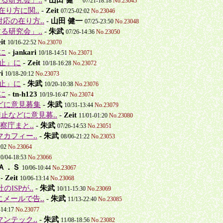
07/21-18:18
No.23045
在り方に関..
-
Zeit
07/25-02:02
No.23046
対応の在り方..
-
山田 健一
07/25-23:50
No.23048
る研究会」..
-
朱武
07/26-14:36
No.23050
it
10/16-22:52
No.23070
に
-
jankari
10/18-14:51
No.23071
禁止」に
-
Zeit
10/18-16:28
No.23072
i
10/18-20:12
No.23073
禁止」に
-
朱武
10/20-10:38
No.23076
に
-
tn-h123
10/19-16:47
No.23074
どに意見募集
-
朱武
10/31-13:44
No.23079
止などに意見募..
-
Zeit
11/01-01:20
No.23080
庁まと..
-
朱武
07/26-14:53
No.23051
カフィー..
-
朱武
08/06-21:22
No.23053
:02
No.23064
10/04-18:53
No.23066
Ａ．Ｓ
10/06-10:44
No.23067
-
Zeit
10/06-13:14
No.23068
ISPが..
-
朱武
10/11-15:30
No.23069
メールで告..
-
朱武
11/13-22:40
No.23085
-14:17
No.23077
ンテック..
-
朱武
11/08-18:56
No.23082