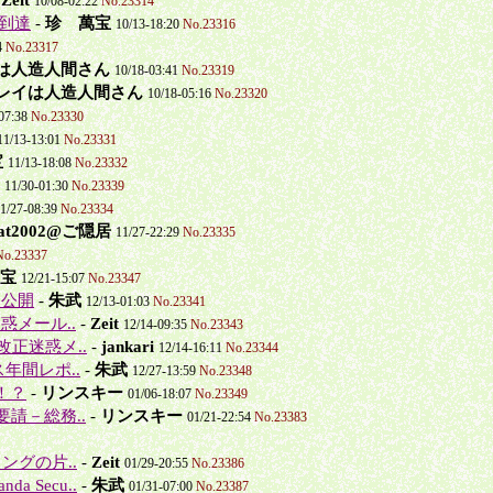
10/08-02:22
No.23314
に到達
-
珍 萬宝
10/13-18:20
No.23316
4
No.23317
は人造人間さん
10/18-03:41
No.23319
レイは人造人間さん
10/18-05:16
No.23320
-07:38
No.23330
11/13-13:01
No.23331
宝
11/13-18:08
No.23332
11/30-01:30
No.23339
1/27-08:39
No.23334
kcat2002@ご隠居
11/27-22:29
No.23335
No.23337
宝
12/21-15:07
No.23347
を公開
-
朱武
12/13-01:03
No.23341
迷惑メール..
-
Zeit
12/14-09:35
No.23343
「改正迷惑メ..
-
jankari
12/14-16:11
No.23344
年間レポ..
-
朱武
12/27-13:59
No.23348
！？
-
リンスキー
01/06-18:07
No.23349
請－総務..
-
リンスキー
01/21-22:54
No.23383
ングの片..
-
Zeit
01/29-20:55
No.23386
 Secu..
-
朱武
01/31-07:00
No.23387