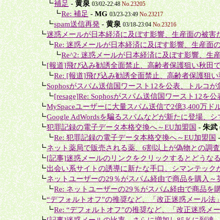
＋＋
┗
補足
-
黄泉
03/02-22:48
No.23205
＋＋＋
┗
Re: 補足
-
MG
03/23-23:49
No.23217
＋＋
┗
spam送信再発
-
黄泉
03/18-23:04
No.23216
＋
┗
迷惑メールが日本経済に及ぼす影響、生産面の被害だけ
＋＋
┗
Re: 迷惑メールが日本経済に及ぼす影響、生産面の
＋＋＋
┗
Re^2: 迷惑メールが日本経済に及ぼす影響、生産
＋
┗
[報道]飛び込み勧誘全面禁止、高齢者保護狙い秋田
＋＋
┗
Re: [報道]飛び込み勧誘全面禁止、高齢者保護狙い
＋
┗
Sophosがスパム送信国ワースト12を公表、トルコが急
＋＋
┗
[resage]Re: Sophosがスパム送信国ワースト12を
＋
┗
MySpaceユーザーに大量スパム送信で2億3,400万ド
＋
┗
Google AdWordsを騙るスパムなどが新たに登場、シ
＋
┗
犯罪記録の電子データ本格交換へ～EU加盟国
-
朱武
＋＋
┗
Re: 犯罪記録の電子データ本格交換へ～EU加盟国
＋
┗
ネット薬局で販売される薬、6割以上が偽物との調
＋
┗
[記事]迷惑メールのリンクをクリックするとどうな
＋
┗
出会い系サイトの誘導に新たな手口、シマンテック
＋
┗
ネットユーザーの29％がスパム経由で商品を購入～英Mar
＋＋
┗
Re: ネットユーザーの29％がスパム経由で商品を購入
＋
┗
“デフォルトオフ”の推奨など、「改正迷惑メール法
＋＋
┗
Re: “デフォルトオフ”の推奨など、「改正迷惑メー
＋
┗
[記事]迷惑メールの比率、さらに増加し85％に到達