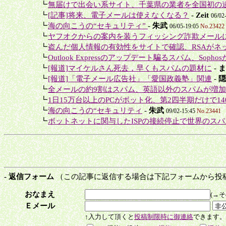
＋
┗
無届けで出会い系サイト、千葉県の業者を全国初の
＋
┗
[記事]将来、電子メールは使えなくなる？
-
Zeit
06/02
＋
┗
海の向こうの“セキュリティ”
-
朱武
06/05-19:05
No.23422
＋
┗
ヤフオクからの案内を装うフィッシング詐欺メール
＋
┗
盗んだ個人情報の有効性をサイトで確認、RSAがネッ
＋
┗
Outlook Expressのアップデート騙るスパム、Sophos
＋
┗
[報道]マイケルさん死去，早くもスパムの題材に
-
ま
＋
┗
[報道]「電子メール広告社」「愛国政義塾」関連
-
隠
＋
┗
全メールの約9割はスパム、英語以外のスパムが増加
＋
┗
1日15万台以上のPCがボット化、第2四半期だけで14
＋
┗
海の向こうの“セキュリティ
-
朱武
09/02-15:45
No.23441
＋
┗
ボットネットに関与したISPの接続停止で世界のスパム
- 返信フォーム
（この記事に返信する場合は下記フォームから投
おなまえ
(→
Ｅメール
↑入力して頂くと
投稿制限時に御連絡
できます。