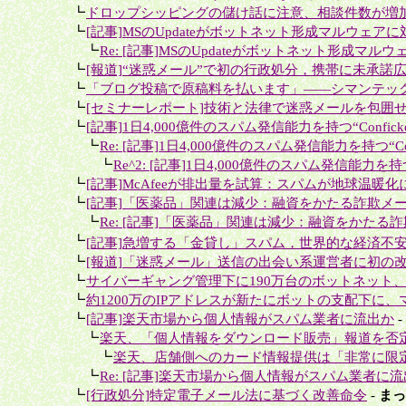
＋
┗
ドロップシッピングの儲け話に注意、相談件数が増
＋
┗
[記事]MSのUpdateがボットネット形成マルウェアに
＋＋
┗
Re: [記事]MSのUpdateがボットネット形成マル
＋
┗
[報道]“迷惑メール”で初の行政処分，携帯に未承諾広
＋
┗
「ブログ投稿で原稿料を払います」――シマンテック
＋
┗
[セミナーレポート]技術と法律で迷惑メールを包囲
＋
┗
[記事]1日4,000億件のスパム発信能力を持つ“Conficke
＋＋
┗
Re: [記事]1日4,000億件のスパム発信能力を持つ“Confi
＋＋＋
┗
Re^2: [記事]1日4,000億件のスパム発信能力を持つ“C
＋
┗
[記事]McAfeeが排出量を試算：スパムが地球温暖化に
＋
┗
[記事]「医薬品」関連は減少：融資をかたる詐欺メー
＋＋
┗
Re: [記事]「医薬品」関連は減少：融資をかたる詐
＋
┗
[記事]急増する「金貸し」スパム，世界的な経済不安
＋
┗
[報道]「迷惑メール」送信の出会い系運営者に初の改
＋
┗
サイバーギャング管理下に190万台のボットネット、Fin
＋
┗
約1200万のIPアドレスが新たにボットの支配下に、マ
＋
┗
[記事]楽天市場から個人情報がスパム業者に流出か
-
＋＋
┗
楽天、「個人情報をダウンロード販売」報道を否
＋＋＋
┗
楽天、店舗側へのカード情報提供は「非常に限定
＋＋
┗
Re: [記事]楽天市場から個人情報がスパム業者に
＋
┗
[行政処分]特定電子メール法に基づく改善命令
-
まっ