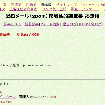
 頁
質問集
用語集
掲示板
サイトマップ
/
アンケートに御
目次
広告送信者向目次
リンク集・主張
調査・アンケート
[
記事リスト
] [
新着記事
] [
ワード検索
] [
過去ログ
] [
HTML化ログ
]
映――G Data が発表
表（japan.internet.com）
ます）
97
グ、ページ
-
管理人
03/24-16:22
No.22998
9
No.23004