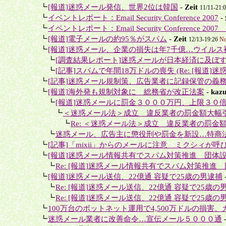
＋
┗
[報道]迷惑メール発信、世界2位は韓国
-
Zeit
11/11-21:
＋
┗
イベントレポート：Email Security Conference 2007
-
＋
┗
イベントレポート：Email Security Conference 2007
＋
┗
[報道]電子メールの約95％がスパム
-
Zeit
12/13-19:26
No
＋
┗
[報道]迷惑メール、企業の損失は年7千億…ウイルス被
＋＋
┗
[調査結果レポート]迷惑メールが日本経済に及ぼす
＋＋
┗
[記事]スパムで年間18万ドルの喪失 (Re: [報道]迷
＋
┗
[記事]迷惑メール規制策、広告業者に記録保管の義
＋
┗
[報道]海外発も規制対象に 総務省が改正法案
-
kaz
＋＋
┗
[報道]迷惑メールに罰金３０００万円、上限３０
＋＋＋
┗
＜迷惑メール法＞成立 違反業者の罰金額大幅
＋＋＋＋
┗
Re: ＜迷惑メール法＞成立 違反業者の罰金
＋＋
┗
迷惑メール、広告主に懲役刑や罰金を新設…特商
＋
┗
[記事]「mixii」からのメールに注意 ミクシィが呼
＋
┗
[報道]迷惑メール情報共有でスパム対策推進 団体
＋＋
┗
Re: [報道]迷惑メール情報共有でスパム対策推進
＋
┗
[報道]迷惑メール送信、22億通 容疑で25歳の男逮捕
＋＋
┗
Re: [報道]迷惑メール送信、22億通 容疑で25歳の
＋＋
┗
Re: [報道]迷惑メール送信、22億通 容疑で25歳の
＋
┗
100万台のボットネット運用で4,500万ドルの損害、カ
＋
┗
迷惑メール業者に改善命令…宣伝メール５０００通