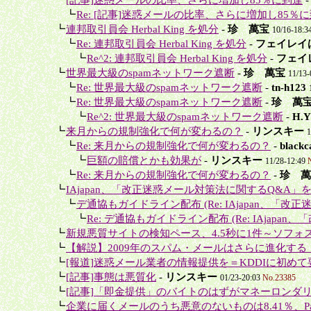
＋＋
┗
Re: [記事]迷惑メールの比率、さらに増加し85％
＋
┗
連邦取引員会 Herbal King を処分
-
珍 萬宝
10/16-18:3
＋＋
┗
Re: 連邦取引員会 Herbal King を処分
-
フェイレイ
＋＋＋
┗
Re^2: 連邦取引員会 Herbal King を処分
-
フェイ
＋
┗
世界最大級のspamネットワーク遮断
-
珍 萬宝
11/13
＋＋
┗
Re: 世界最大級のspamネットワーク遮断
-
tn-h123
＋＋
┗
Re: 世界最大級のspamネットワーク遮断
-
珍 萬
＋＋＋
┗
Re^2: 世界最大級のspamネットワーク遮断
-
H.Y
＋
┗
来月からの規制強化で何が変わるの？
-
リンスキー
1
＋＋
┗
Re: 来月からの規制強化で何が変わるの？
-
blac
＋＋＋
┗
巨額の賠償とかも効果が
-
リンスキー
11/28-12:49
＋＋
┗
Re: 来月からの規制強化で何が変わるの？
-
珍 萬
＋
┗
IAjapan、「改正迷惑メール対策法に関するQ&A」
＋＋
┗
デ通協もガイドライン配布 (Re: IAjapan、「改正
＋＋＋
┗
Re: デ通協もガイドライン配布 (Re: IAjapan、
＋
┗
新規悪質サイトの検知ペース、4.5秒に1件～ソフォス
＋
┗
【解説】2009年のスパム・メールはさらに進化する
＋
┗
[報道]迷惑メール業者の情報提供を＝KDDIに初めて要
＋
┗
[記事]事態は悪質化
-
リンスキー
01/23-20:03
No.23385
＋
┗
[記事]「即金提供」のバイトのはずがマネーロンダリ
＋
┗
企業に届くメールのうち悪意のないものは8.41％、Panda