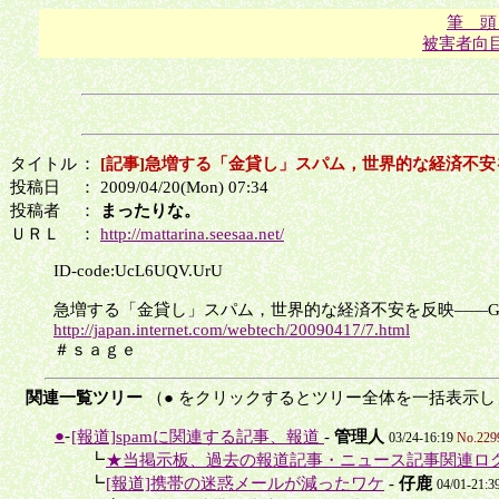
筆 頭
被害者向
タイトル
：
[記事]急増する「金貸し」スパム，世界的な経済不安を反
投稿日
： 2009/04/20(Mon) 07:34
投稿者
：
まったりな。
ＵＲＬ
：
http://mattarina.seesaa.net/
ID-code:UcL6UQV.UrU
急増する「金貸し」スパム，世界的な経済不安を反映――G Data が発
http://japan.internet.com/webtech/20090417/7.html
＃ｓａｇｅ
関連一覧ツリー
（● をクリックするとツリー全体を一括表示し
●
-
[報道]spamに関連する記事、報道
-
管理人
03/24-16:19
No.229
＋
┗
★当掲示板、過去の報道記事・ニュース記事関連ロ
＋
┗
[報道]携帯の迷惑メールが減ったワケ
-
仔鹿
04/01-21:3