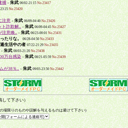
逮捕
-
朱武
06/02-21:15
No.23417
-23:25
No.23420
に注意
-
朱武
06/09-04:40
No.23426
ト詐欺解..
-
朱武
06/09-04:45
No.23427
が注意喚..
-
朱武
06/23-00:01
No.23431
ったりな。
06/28-04:50
No.23433
遁生活中の者
07/22-21:29
No.23435
-
朱武
08/03-21:20
No.23438
00万台感染
-
朱武
08/21-05:59
No.23439
が38％..
-
朱武
09/03-23:50
No.23442
稿して下さい）
その場限りのものや誤解を与えるものは避けて下さい)