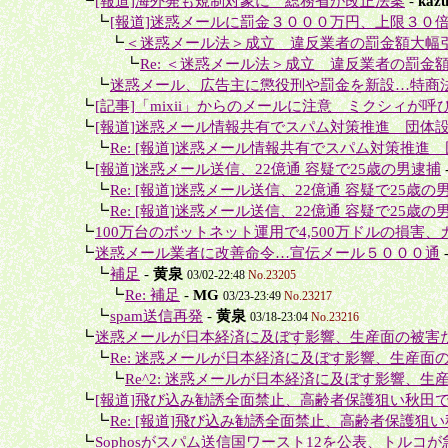
＋
┗
[報道]海外発も規制対象に 総務省が改正法案
-
kaz
＋＋
┗
[報道]迷惑メールに罰金３０００万円、上限３０
＋＋＋
┗
＜迷惑メール法＞成立 違反業者の罰金額大幅
＋＋＋＋
┗
Re: ＜迷惑メール法＞成立 違反業者の罰金
＋＋
┗
迷惑メール、広告主に懲役刑や罰金を新設…特商
＋
┗
[記事]「mixii」からのメールに注意 ミクシィが呼
＋
┗
[報道]迷惑メール情報共有でスパム対策推進 団体
＋＋
┗
Re: [報道]迷惑メール情報共有でスパム対策推進
＋
┗
[報道]迷惑メール送信、22億通 容疑で25歳の男逮捕
＋＋
┗
Re: [報道]迷惑メール送信、22億通 容疑で25歳の
＋＋
┗
Re: [報道]迷惑メール送信、22億通 容疑で25歳の
＋
┗
100万台のボットネット運用で4,500万ドルの損害、カ
＋
┗
迷惑メール業者に改善命令…宣伝メール５０００通
＋＋
┗
補足
-
黄泉
03/02-22:48
No.23205
＋＋＋
┗
Re: 補足
-
MG
03/23-23:49
No.23217
＋＋
┗
spam送信再発
-
黄泉
03/18-23:04
No.23216
＋
┗
迷惑メールが日本経済に及ぼす影響、生産面の被害だけ
＋＋
┗
Re: 迷惑メールが日本経済に及ぼす影響、生産面の
＋＋＋
┗
Re^2: 迷惑メールが日本経済に及ぼす影響、生産
＋
┗
[報道]飛び込み勧誘全面禁止、高齢者保護狙い秋田
＋＋
┗
Re: [報道]飛び込み勧誘全面禁止、高齢者保護狙い
＋
┗
Sophosがスパム送信国ワースト12を公表、トルコが急