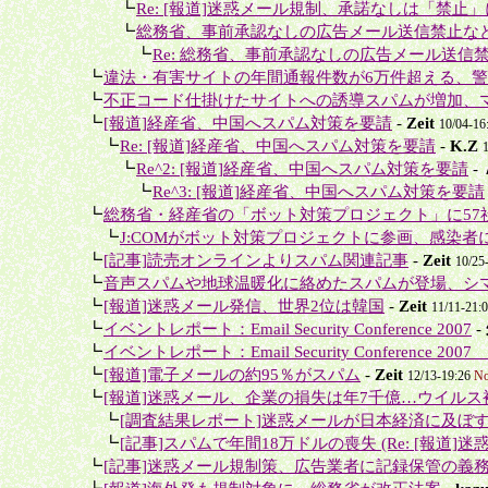
＋＋＋
┗
Re: [報道]迷惑メール規制、承諾なしは「禁止」
＋＋＋
┗
総務省、事前承認なしの広告メール送信禁止な
＋＋＋＋
┗
Re: 総務省、事前承認なしの広告メール送信禁
＋
┗
違法・有害サイトの年間通報件数が6万件超える、警察
＋
┗
不正コード仕掛けたサイトへの誘導スパムが増加、マ
＋
┗
[報道]経産省、中国へスパム対策を要請
-
Zeit
10/04-16
＋＋
┗
Re: [報道]経産省、中国へスパム対策を要請
-
K.Z
＋＋＋
┗
Re^2: [報道]経産省、中国へスパム対策を要請
-
＋＋＋＋
┗
Re^3: [報道]経産省、中国へスパム対策を要請
＋
┗
総務省・経産省の「ボット対策プロジェクト」に57社の
＋＋
┗
J:COMがボット対策プロジェクトに参画、感染者に
＋
┗
[記事]読売オンラインよりスパム関連記事
-
Zeit
10/25
＋
┗
音声スパムや地球温暖化に絡めたスパムが登場、シマ
＋
┗
[報道]迷惑メール発信、世界2位は韓国
-
Zeit
11/11-21:
＋
┗
イベントレポート：Email Security Conference 2007
-
＋
┗
イベントレポート：Email Security Conference 2007
＋
┗
[報道]電子メールの約95％がスパム
-
Zeit
12/13-19:26
No
＋
┗
[報道]迷惑メール、企業の損失は年7千億…ウイルス被
＋＋
┗
[調査結果レポート]迷惑メールが日本経済に及ぼす
＋＋
┗
[記事]スパムで年間18万ドルの喪失 (Re: [報道]迷
＋
┗
[記事]迷惑メール規制策、広告業者に記録保管の義