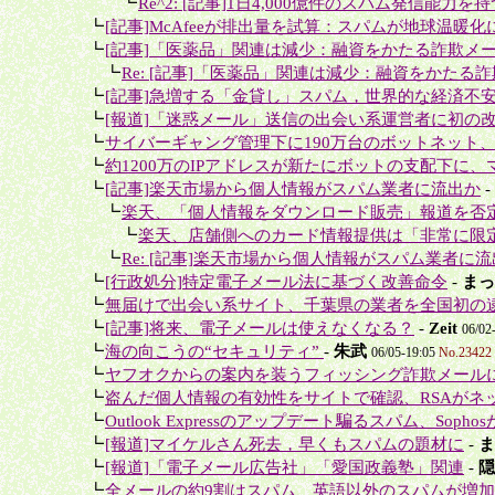
＋＋＋
┗
Re^2: [記事]1日4,000億件のスパム発信能力を持つ“C
＋
┗
[記事]McAfeeが排出量を試算：スパムが地球温暖化に
＋
┗
[記事]「医薬品」関連は減少：融資をかたる詐欺メー
＋＋
┗
Re: [記事]「医薬品」関連は減少：融資をかたる詐
＋
┗
[記事]急増する「金貸し」スパム，世界的な経済不安
＋
┗
[報道]「迷惑メール」送信の出会い系運営者に初の改
＋
┗
サイバーギャング管理下に190万台のボットネット、Fin
＋
┗
約1200万のIPアドレスが新たにボットの支配下に、マ
＋
┗
[記事]楽天市場から個人情報がスパム業者に流出か
-
＋＋
┗
楽天、「個人情報をダウンロード販売」報道を否
＋＋＋
┗
楽天、店舗側へのカード情報提供は「非常に限定
＋＋
┗
Re: [記事]楽天市場から個人情報がスパム業者に
＋
┗
[行政処分]特定電子メール法に基づく改善命令
-
まっ
＋
┗
無届けで出会い系サイト、千葉県の業者を全国初の
＋
┗
[記事]将来、電子メールは使えなくなる？
-
Zeit
06/02
＋
┗
海の向こうの“セキュリティ”
-
朱武
06/05-19:05
No.23422
＋
┗
ヤフオクからの案内を装うフィッシング詐欺メール
＋
┗
盗んだ個人情報の有効性をサイトで確認、RSAがネッ
＋
┗
Outlook Expressのアップデート騙るスパム、Sophos
＋
┗
[報道]マイケルさん死去，早くもスパムの題材に
-
ま
＋
┗
[報道]「電子メール広告社」「愛国政義塾」関連
-
隠
＋
┗
全メールの約9割はスパム、英語以外のスパムが増加