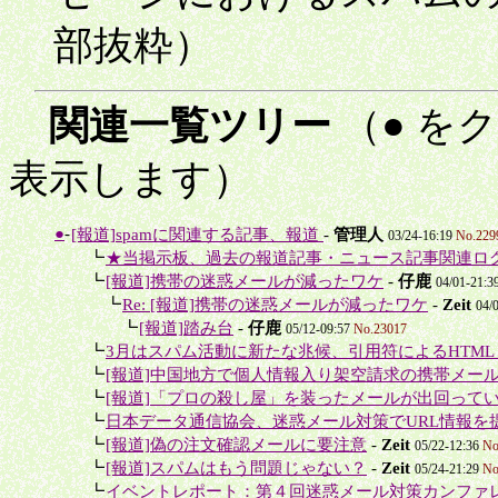
部抜粋）
関連一覧ツリー
（● を
表示します）
●
-
[報道]spamに関連する記事、報道
-
管理人
03/24-16:19
No.229
＋
┗
★当掲示板、過去の報道記事・ニュース記事関連ロ
＋
┗
[報道]携帯の迷惑メールが減ったワケ
-
仔鹿
04/01-21:3
＋＋
┗
Re: [報道]携帯の迷惑メールが減ったワケ
-
Zeit
04/
＋＋＋
┗
[報道]踏み台
-
仔鹿
05/12-09:57
No.23017
＋
┗
3月はスパム活動に新たな兆候、引用符によるHTMLリ
＋
┗
[報道]中国地方で個人情報入り架空請求の携帯メール
＋
┗
[報道]「プロの殺し屋」を装ったメールが出回って
＋
┗
日本データ通信協会、迷惑メール対策でURL情報を
＋
┗
[報道]偽の注文確認メールに要注意
-
Zeit
05/22-12:36
No
＋
┗
[報道]スパムはもう問題じゃない？
-
Zeit
05/24-21:29
No
＋
┗
イベントレポート：第４回迷惑メール対策カンファ