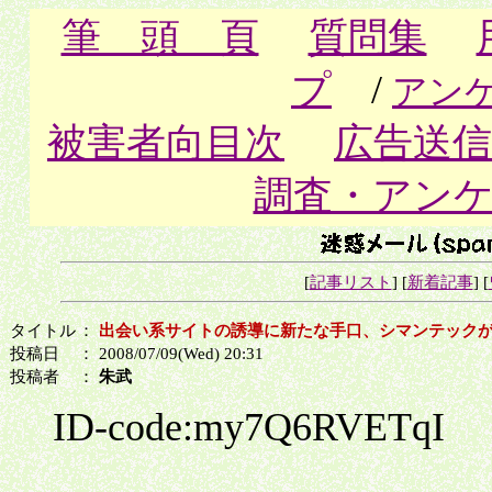
筆 頭 頁
質問集
プ
/
アン
被害者向目次
広告送信
調査・アン
[
記事リスト
] [
新着記事
] [
タイトル
：
出会い系サイトの誘導に新たな手口、シマンテック
投稿日
： 2008/07/09(Wed) 20:31
投稿者
：
朱武
ID-code:my7Q6RVETqI