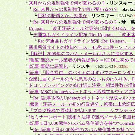
＋
┗
来月からの規制強化で何が変わるの？
-
リンスキー
1
＋＋
┗
Re: 来月からの規制強化で何が変わるの？
-
blac
＋＋＋
┗
巨額の賠償とかも効果が
-
リンスキー
11/28-12:49
＋＋
┗
Re: 来月からの規制強化で何が変わるの？
-
珍 萬
＋
┗
IAjapan、「改正迷惑メール対策法に関するQ&A」
＋＋
┗
デ通協もガイドライン配布 (Re: IAjapan、「改正
＋＋＋
┗
Re: デ通協もガイドライン配布 (Re: IAjapan、
＋
┗
新規悪質サイトの検知ペース、4.5秒に1件～ソフォス
＋
┗
【解説】2009年のスパム・メールはさらに進化する
＋
┗
[報道]迷惑メール業者の情報提供を＝KDDIに初めて要
＋
┗
[記事]事態は悪質化
-
リンスキー
01/23-20:03
No.23385
＋
┗
[記事]「即金提供」のバイトのはずがマネーロンダリ
＋
┗
企業に届くメールのうち悪意のないものは8.41％、Panda
＋
┗
ドロップシッピングの儲け話に注意、相談件数が増
＋
┗
[記事]MSのUpdateがボットネット形成マルウェアに
＋＋
┗
Re: [記事]MSのUpdateがボットネット形成マル
＋
┗
[報道]“迷惑メール”で初の行政処分，携帯に未承諾広
＋
┗
「ブログ投稿で原稿料を払います」――シマンテック
＋
┗
[セミナーレポート]技術と法律で迷惑メールを包囲
＋
┗
[記事]1日4,000億件のスパム発信能力を持つ“Conficke
＋＋
┗
Re: [記事]1日4,000億件のスパム発信能力を持つ“Confi