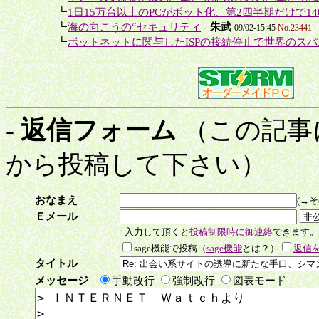
＋
┗
1日15万台以上のPCがボット化、第2四半期だけで14
＋
┗
海の向こうの“セキュリティ
-
朱武
09/02-15:45
No.23441
＋
┗
ボットネットに関与したISPの接続停止で世界のスパム
- 返信フォーム
（この記事
から投稿して下さい）
おなまえ
(→
Ｅメール
↑入力して頂くと
投稿制限時に御連絡
できます。
sage機能で投稿（
sage機能
とは？）
返信をs
タイトル
メッセージ
手動改行
強制改行
図表モード