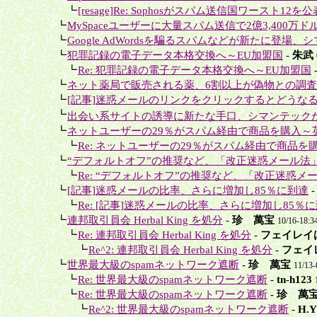
＋＋
┗
[resage]Re: Sophosがスパム送信国ワースト12を
＋
┗
MySpaceユーザーに大量スパム送信で2億3,400万ド
＋
┗
Google AdWordsを騙るスパムなどが新たに登場、シ
＋
┗
犯罪記録の電子データ本格交換へ～EU加盟国
-
朱武
＋＋
┗
Re: 犯罪記録の電子データ本格交換へ～EU加盟国
＋
┗
ネット薬局で販売される薬、6割以上が偽物との調
＋
┗
[記事]迷惑メールのリンクをクリックするとどうな
＋
┗
出会い系サイトの誘導に新たな手口、シマンテック
＋
┗
ネットユーザーの29％がスパム経由で商品を購入～英Mar
＋＋
┗
Re: ネットユーザーの29％がスパム経由で商品を購入
＋
┗
“デフォルトオフ”の推奨など、「改正迷惑メール法
＋＋
┗
Re: “デフォルトオフ”の推奨など、「改正迷惑メー
＋
┗
[記事]迷惑メールの比率、さらに増加し85％に到達
＋＋
┗
Re: [記事]迷惑メールの比率、さらに増加し85％
＋
┗
連邦取引員会 Herbal King を処分
-
珍 萬宝
10/16-18:3
＋＋
┗
Re: 連邦取引員会 Herbal King を処分
-
フェイレイ
＋＋＋
┗
Re^2: 連邦取引員会 Herbal King を処分
-
フェイ
＋
┗
世界最大級のspamネットワーク遮断
-
珍 萬宝
11/13
＋＋
┗
Re: 世界最大級のspamネットワーク遮断
-
tn-h123
＋＋
┗
Re: 世界最大級のspamネットワーク遮断
-
珍 萬
＋＋＋
┗
Re^2: 世界最大級のspamネットワーク遮断
-
H.Y