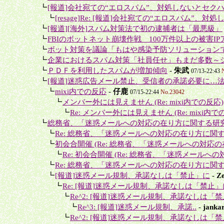
＋
┗
[報道]会社宛ての“エロスパム”、対処しないとセク
＋＋
┗
[resage]Re: [報道]会社宛ての“エロスパム”、対処
＋
┗
[報道][海外]スパム対策法で初の逮捕者は「最悪級」
＋
┗
FBIのボットネット崩壊作戦 100万件以上の被害IPア
＋
┗
ボット対策を議論「もはや感染予防ソリューションで
＋
┗
企業におけるスパム対策「社員任せ」もまだ多数～シ
＋
┗
ＰＤＦを利用したスパムが増加傾向
-
朱武
07/13-22:43
＋
┗
[報道]迷惑広告メール禁止、受信者の承諾必要に…法
＋＋
┗
mixi内での反応
-
仔鹿
07/15-22:44
No.23042
＋＋＋
┗
メンバー外には見えません (Re: mixi内での反応)
＋＋＋＋
┗
Re: メンバー外には見えません (Re: mixi内で
＋
┗
総務省、「迷惑メールへの対応の在り方に関する研究
＋＋
┗
Re: 総務省、「迷惑メールへの対応の在り方に関す
＋＋
┗
初会合開催 (Re: 総務省、「迷惑メールへの対応の
＋＋＋
┗
Re: 初会合開催 (Re: 総務省、「迷惑メールへの
＋＋
┗
Re: 総務省、「迷惑メールへの対応の在り方に関す
＋＋
┗
[報道]迷惑メール規制、承諾なしは「禁止」に
-
Ze
＋＋＋
┗
Re: [報道]迷惑メール規制、承諾なしは「禁止」
＋＋＋＋
┗
Re^2: [報道]迷惑メール規制、承諾なしは「
＋＋＋＋＋
┗
Re^3: [報道]迷惑メール規制、承諾..
-
jankar
＋＋＋＋
┗
Re^2: [報道]迷惑メール規制、承諾なしは「