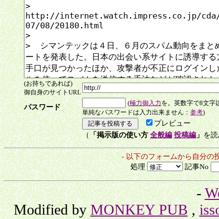
(お持ちであれば)
御自身のサイトURL
(
極力御入力
を。英数字で8文字
パスワード
単純なパスワードは入力出来ません：
参考
)
プレビュー
（
「掲示版の使い方
全般編
投稿編
」
を読
- 以下のフォームから自分の
処理
記事No
-
W
Modified by
MONKEY PUB
,
iss