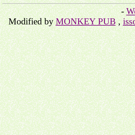
-
W
Modified by
MONKEY PUB
,
iss