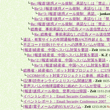
＋＋＋
┗
Re: [報道]迷惑メール規制、承諾なしは「禁止」
＋＋＋＋
┗
Re^2: [報道]迷惑メール規制、承諾なしは「
＋＋＋＋＋
┗
Re^3: [報道]迷惑メール規制、承諾..
-
jankar
＋＋＋＋
┗
Re^2: [報道]迷惑メール規制、承諾なしは「
＋＋＋
┗
Re: [報道]迷惑メール規制、承諾なしは「禁止」
＋＋＋
┗
総務省、事前承認なしの広告メール送信禁止な
＋＋＋＋
┗
Re: 総務省、事前承認なしの広告メール送信禁
＋
┗
違法・有害サイトの年間通報件数が6万件超える、警察
＋
┗
不正コード仕掛けたサイトへの誘導スパムが増加、マ
＋
┗
[報道]経産省、中国へスパム対策を要請
-
Zeit
10/04-16
＋＋
┗
Re: [報道]経産省、中国へスパム対策を要請
-
K.Z
＋＋＋
┗
Re^2: [報道]経産省、中国へスパム対策を要請
-
＋＋＋＋
┗
Re^3: [報道]経産省、中国へスパム対策を要請
＋
┗
総務省・経産省の「ボット対策プロジェクト」に57社の
＋＋
┗
J:COMがボット対策プロジェクトに参画、感染者に
＋
┗
[記事]読売オンラインよりスパム関連記事
-
Zeit
10/25
＋
┗
音声スパムや地球温暖化に絡めたスパムが登場、シマ
＋
┗
[報道]迷惑メール発信、世界2位は韓国
-
Zeit
11/11-21:
＋
┗
イベントレポート：Email Security Conference 2007
-
＋
┗
イベントレポート：Email Security Conference 2007
＋
┗
[報道]電子メールの約95％がスパム
-
Zeit
12/13-19:26
No