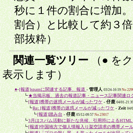
秒に１件の割合に増加。
割合）と比較して約３
部抜粋）
関連一覧ツリー
（● を
表示します）
●
-
[報道]spamに関連する記事、報道
-
管理人
03/24-16:19
No.229
＋
┗
★当掲示板、過去の報道記事・ニュース記事関連ロ
＋
┗
[報道]携帯の迷惑メールが減ったワケ
-
仔鹿
04/01-21:3
＋＋
┗
Re: [報道]携帯の迷惑メールが減ったワケ
-
Zeit
04/
＋＋＋
┗
[報道]踏み台
-
仔鹿
05/12-09:57
No.23017
＋
┗
3月はスパム活動に新たな兆候、引用符によるHTMLリ
＋
┗
[報道]中国地方で個人情報入り架空請求の携帯メール
＋
┗
[報道]「プロの殺し屋」を装ったメールが出回って