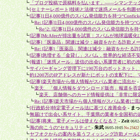
＋
┗
「ブログ投稿で原稿料を払います」――シマンテック
＋
┗
[セミナーレポート]技術と法律で迷惑メールを包囲
＋
┗
[記事]1日4,000億件のスパム発信能力を持つ“Conficke
＋＋
┗
Re: [記事]1日4,000億件のスパム発信能力を持つ“Confi
＋＋＋
┗
Re^2: [記事]1日4,000億件のスパム発信能力を持つ“C
＋
┗
[記事]McAfeeが排出量を試算：スパムが地球温暖化に
＋
┗
[記事]「医薬品」関連は減少：融資をかたる詐欺メー
＋＋
┗
Re: [記事]「医薬品」関連は減少：融資をかたる詐
＋
┗
[記事]急増する「金貸し」スパム，世界的な経済不安
＋
┗
[報道]「迷惑メール」送信の出会い系運営者に初の改
＋
┗
サイバーギャング管理下に190万台のボットネット、Fin
＋
┗
約1200万のIPアドレスが新たにボットの支配下に、マ
＋
┗
[記事]楽天市場から個人情報がスパム業者に流出か
-
＋＋
┗
楽天、「個人情報をダウンロード販売」報道を否
＋＋＋
┗
楽天、店舗側へのカード情報提供は「非常に限定
＋＋
┗
Re: [記事]楽天市場から個人情報がスパム業者に
＋
┗
[行政処分]特定電子メール法に基づく改善命令
-
まっ
＋
┗
無届けで出会い系サイト、千葉県の業者を全国初の
＋
┗
[記事]将来、電子メールは使えなくなる？
-
Zeit
06/02
＋
┗
海の向こうの“セキュリティ”
-
朱武
06/05-19:05
No.23422
＋
┗
ヤフオクからの案内を装うフィッシング詐欺メール