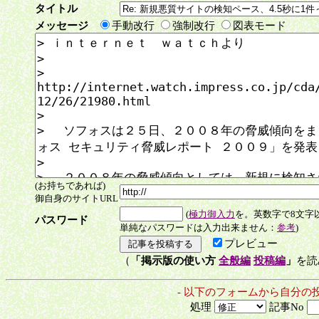
タイトル
メッセージ
手動改行
強制改行
図表モード
(お持ちであれば)
御自身のサイトURL
(
極力御入力
を。英数字で8文字
パスワード
単純なパスワードは入力出来ません：
参考
)
プレビュー
（
「掲示版の使い方
全般編
投稿編
」
を読
- 以下のフォームから自分の
処理
記事No