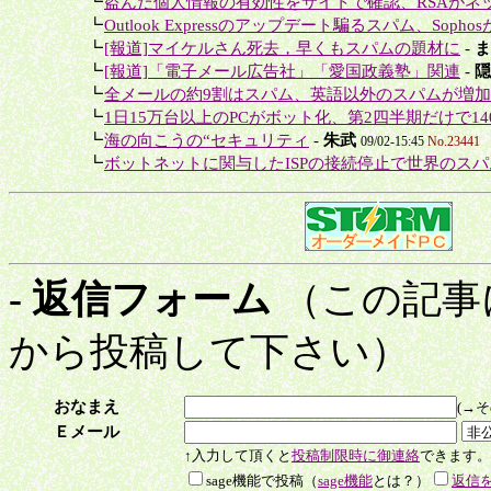
＋
┗
盗んだ個人情報の有効性をサイトで確認、RSAがネッ
＋
┗
Outlook Expressのアップデート騙るスパム、Sophos
＋
┗
[報道]マイケルさん死去，早くもスパムの題材に
-
ま
＋
┗
[報道]「電子メール広告社」「愛国政義塾」関連
-
隠
＋
┗
全メールの約9割はスパム、英語以外のスパムが増加
＋
┗
1日15万台以上のPCがボット化、第2四半期だけで14
＋
┗
海の向こうの“セキュリティ
-
朱武
09/02-15:45
No.23441
＋
┗
ボットネットに関与したISPの接続停止で世界のスパム
- 返信フォーム
（この記事
から投稿して下さい）
おなまえ
(→
Ｅメール
↑入力して頂くと
投稿制限時に御連絡
できます。
sage機能で投稿（
sage機能
とは？）
返信をs