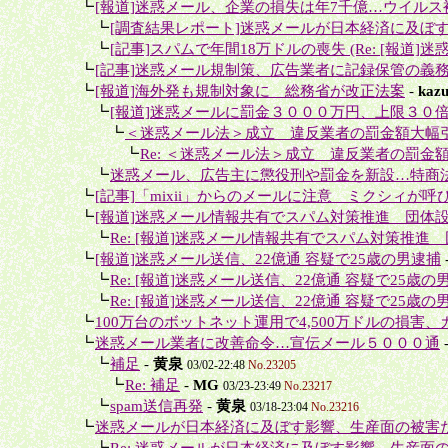
＋
┗
[報道]迷惑メール、企業の損失は年7千億…ウイルス被
＋＋
┗
[調査結果レポート]迷惑メールが日本経済に及ぼす
＋＋
┗
[記事]スパムで年間18万ドルの喪失 (Re: [報道]迷
＋
┗
[記事]迷惑メール規制策、広告業者に記録保管の義
＋
┗
[報道]海外発も規制対象に 総務省が改正法案
-
kaz
＋＋
┗
[報道]迷惑メールに罰金３０００万円、上限３０
＋＋＋
┗
＜迷惑メール法＞成立 違反業者の罰金額大幅
＋＋＋＋
┗
Re: ＜迷惑メール法＞成立 違反業者の罰金
＋＋
┗
迷惑メール、広告主に懲役刑や罰金を新設…特商
＋
┗
[記事]「mixii」からのメールに注意 ミクシィが呼
＋
┗
[報道]迷惑メール情報共有でスパム対策推進 団体
＋＋
┗
Re: [報道]迷惑メール情報共有でスパム対策推進
＋
┗
[報道]迷惑メール送信、22億通 容疑で25歳の男逮捕
＋＋
┗
Re: [報道]迷惑メール送信、22億通 容疑で25歳の
＋＋
┗
Re: [報道]迷惑メール送信、22億通 容疑で25歳の
＋
┗
100万台のボットネット運用で4,500万ドルの損害、カ
＋
┗
迷惑メール業者に改善命令…宣伝メール５０００通
＋＋
┗
補足
-
黄泉
03/02-22:48
No.23205
＋＋＋
┗
Re: 補足
-
MG
03/23-23:49
No.23217
＋＋
┗
spam送信再発
-
黄泉
03/18-23:04
No.23216
＋
┗
迷惑メールが日本経済に及ぼす影響、生産面の被害だけ
＋＋
┗
Re: 迷惑メールが日本経済に及ぼす影響、生産面の