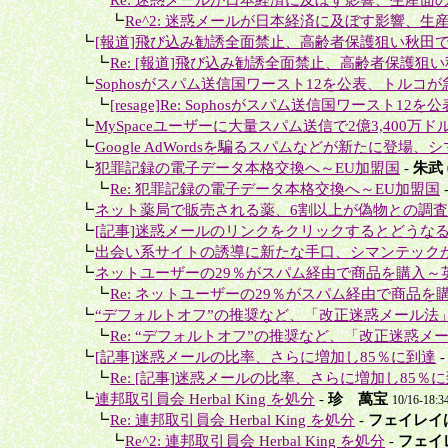
＋＋＋
┗
Re^2: 迷惑メールが日本経済に及ぼす影響、生産
＋
┗
[報道]飛び込み勧誘全面禁止、高齢者保護狙い秋田
＋＋
┗
Re: [報道]飛び込み勧誘全面禁止、高齢者保護狙い
＋
┗
Sophosがスパム送信国ワースト12を公表、トルコが急
＋＋
┗
[resage]Re: Sophosがスパム送信国ワースト12を
＋
┗
MySpaceユーザーに大量スパム送信で2億3,400万ド
＋
┗
Google AdWordsを騙るスパムなどが新たに登場、シ
＋
┗
犯罪記録の電子データ本格交換へ～EU加盟国
-
朱武
＋＋
┗
Re: 犯罪記録の電子データ本格交換へ～EU加盟国
＋
┗
ネット薬局で販売される薬、6割以上が偽物との調
＋
┗
[記事]迷惑メールのリンクをクリックするとどうな
＋
┗
出会い系サイトの誘導に新たな手口、シマンテック
＋
┗
ネットユーザーの29％がスパム経由で商品を購入～英Mar
＋＋
┗
Re: ネットユーザーの29％がスパム経由で商品を購入
＋
┗
“デフォルトオフ”の推奨など、「改正迷惑メール法
＋＋
┗
Re: “デフォルトオフ”の推奨など、「改正迷惑メー
＋
┗
[記事]迷惑メールの比率、さらに増加し85％に到達
＋＋
┗
Re: [記事]迷惑メールの比率、さらに増加し85％
＋
┗
連邦取引員会 Herbal King を処分
-
珍 萬宝
10/16-18:3
＋＋
┗
Re: 連邦取引員会 Herbal King を処分
-
フェイレイ
＋＋＋
┗
Re^2: 連邦取引員会 Herbal King を処分
-
フェイ