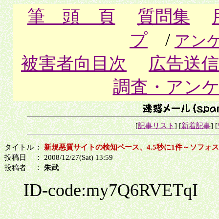
筆 頭 頁
質問集
プ
/
アン
被害者向目次
広告送信
調査・アン
[
記事リスト
] [
新着記事
] [
タイトル
：
新規悪質サイトの検知ペース、4.5秒に1件～ソフォ
投稿日
： 2008/12/27(Sat) 13:59
投稿者
：
朱武
ID-code:my7Q6RVETqI