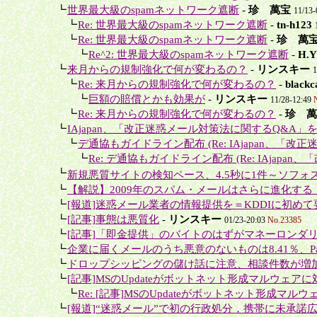
＋
┗
世界最大級のspamネットワーク遮断
-
珍 萬宝
11/13
＋＋
┗
Re: 世界最大級のspamネットワーク遮断
-
tn-h123
＋＋
┗
Re: 世界最大級のspamネットワーク遮断
-
珍 萬
＋＋＋
┗
Re^2: 世界最大級のspamネットワーク遮断
-
H.Y
＋
┗
来月からの規制強化で何が変わるの？
-
リンスキー
1
＋＋
┗
Re: 来月からの規制強化で何が変わるの？
-
blac
＋＋＋
┗
巨額の賠償とかも効果が
-
リンスキー
11/28-12:49
＋＋
┗
Re: 来月からの規制強化で何が変わるの？
-
珍 萬
＋
┗
IAjapan、「改正迷惑メール対策法に関するQ&A」
＋＋
┗
デ通協もガイドライン配布 (Re: IAjapan、「改正
＋＋＋
┗
Re: デ通協もガイドライン配布 (Re: IAjapan、
＋
┗
新規悪質サイトの検知ペース、4.5秒に1件～ソフォス
＋
┗
【解説】2009年のスパム・メールはさらに進化する
＋
┗
[報道]迷惑メール業者の情報提供を＝KDDIに初めて要
＋
┗
[記事]事態は悪質化
-
リンスキー
01/23-20:03
No.23385
＋
┗
[記事]「即金提供」のバイトのはずがマネーロンダリ
＋
┗
企業に届くメールのうち悪意のないものは8.41％、Panda
＋
┗
ドロップシッピングの儲け話に注意、相談件数が増
＋
┗
[記事]MSのUpdateがボットネット形成マルウェアに
＋＋
┗
Re: [記事]MSのUpdateがボットネット形成マル
＋
┗
[報道]“迷惑メール”で初の行政処分，携帯に未承諾広