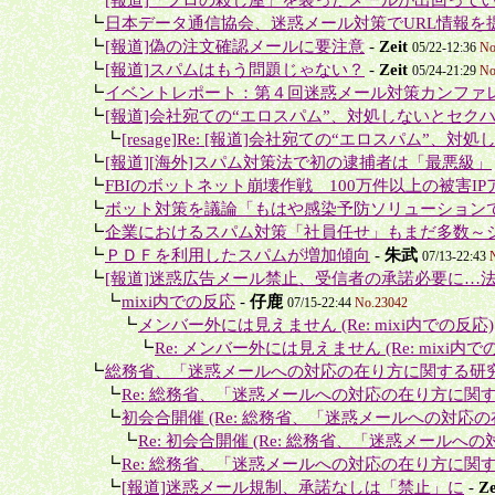
＋
┗
日本データ通信協会、迷惑メール対策でURL情報を
＋
┗
[報道]偽の注文確認メールに要注意
-
Zeit
05/22-12:36
No
＋
┗
[報道]スパムはもう問題じゃない？
-
Zeit
05/24-21:29
No
＋
┗
イベントレポート：第４回迷惑メール対策カンファ
＋
┗
[報道]会社宛ての“エロスパム”、対処しないとセク
＋＋
┗
[resage]Re: [報道]会社宛ての“エロスパム”、対処
＋
┗
[報道][海外]スパム対策法で初の逮捕者は「最悪級」
＋
┗
FBIのボットネット崩壊作戦 100万件以上の被害IPア
＋
┗
ボット対策を議論「もはや感染予防ソリューションで
＋
┗
企業におけるスパム対策「社員任せ」もまだ多数～シ
＋
┗
ＰＤＦを利用したスパムが増加傾向
-
朱武
07/13-22:43
＋
┗
[報道]迷惑広告メール禁止、受信者の承諾必要に…法
＋＋
┗
mixi内での反応
-
仔鹿
07/15-22:44
No.23042
＋＋＋
┗
メンバー外には見えません (Re: mixi内での反応)
＋＋＋＋
┗
Re: メンバー外には見えません (Re: mixi内で
＋
┗
総務省、「迷惑メールへの対応の在り方に関する研究
＋＋
┗
Re: 総務省、「迷惑メールへの対応の在り方に関す
＋＋
┗
初会合開催 (Re: 総務省、「迷惑メールへの対応の
＋＋＋
┗
Re: 初会合開催 (Re: 総務省、「迷惑メールへの
＋＋
┗
Re: 総務省、「迷惑メールへの対応の在り方に関す
＋＋
┗
[報道]迷惑メール規制、承諾なしは「禁止」に
-
Ze