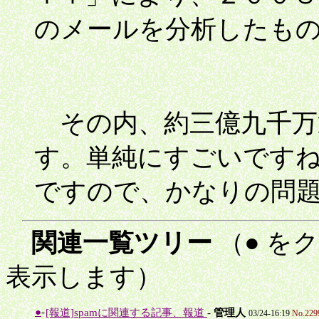
のメールを分析したも
その内、約三億九千万
す。単純にすごいです
ですので、かなりの問
関連一覧ツリー
（● を
表示します）
●
-
[報道]spamに関連する記事、報道
-
管理人
03/24-16:19
No.229