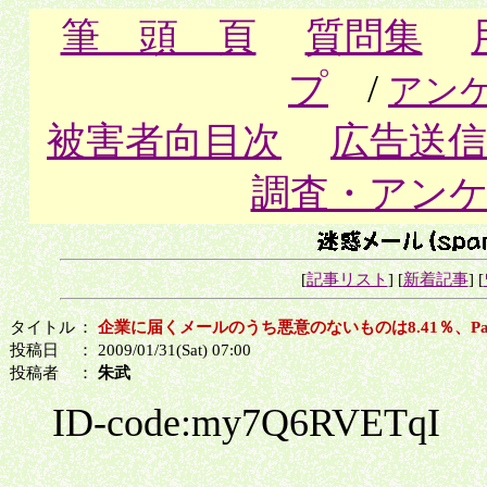
筆 頭 頁
質問集
プ
/
アン
被害者向目次
広告送信
調査・アン
[
記事リスト
] [
新着記事
] [
タイトル
：
企業に届くメールのうち悪意のないものは8.41％、Panda 
投稿日
： 2009/01/31(Sat) 07:00
投稿者
：
朱武
ID-code:my7Q6RVETqI