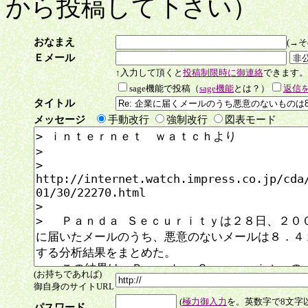
から投稿して下さい）
おなまえ
(→
Ｅメール
↑入力して頂くと
投稿制限時に御連絡
できます。
sage機能で投稿（
sage機能
とは？）
返信をs
タイトル
メッセージ
手動改行
強制改行
図表モード
(お持ちであれば)
御自身のサイトURL
(
極力御入力
を。英数字で8文字
パスワード