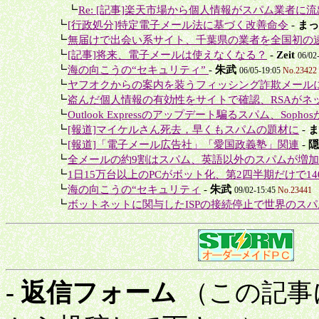
＋＋
┗
Re: [記事]楽天市場から個人情報がスパム業者に
＋
┗
[行政処分]特定電子メール法に基づく改善命令
-
まっ
＋
┗
無届けで出会い系サイト、千葉県の業者を全国初の
＋
┗
[記事]将来、電子メールは使えなくなる？
-
Zeit
06/02
＋
┗
海の向こうの“セキュリティ”
-
朱武
06/05-19:05
No.23422
＋
┗
ヤフオクからの案内を装うフィッシング詐欺メール
＋
┗
盗んだ個人情報の有効性をサイトで確認、RSAがネッ
＋
┗
Outlook Expressのアップデート騙るスパム、Sophos
＋
┗
[報道]マイケルさん死去，早くもスパムの題材に
-
ま
＋
┗
[報道]「電子メール広告社」「愛国政義塾」関連
-
隠
＋
┗
全メールの約9割はスパム、英語以外のスパムが増加
＋
┗
1日15万台以上のPCがボット化、第2四半期だけで14
＋
┗
海の向こうの“セキュリティ
-
朱武
09/02-15:45
No.23441
＋
┗
ボットネットに関与したISPの接続停止で世界のスパム
- 返信フォーム
（この記事