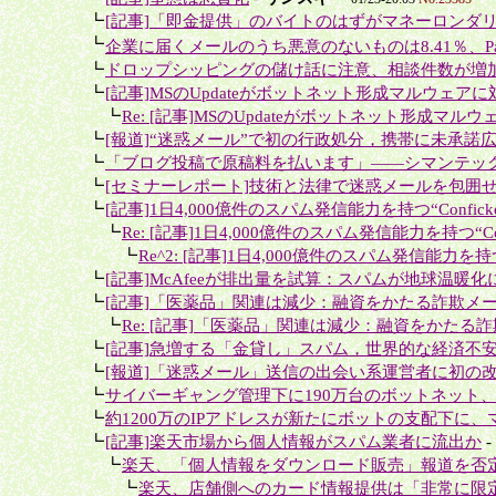
＋
┗
[記事]「即金提供」のバイトのはずがマネーロンダリ
＋
┗
企業に届くメールのうち悪意のないものは8.41％、Panda
＋
┗
ドロップシッピングの儲け話に注意、相談件数が増
＋
┗
[記事]MSのUpdateがボットネット形成マルウェアに
＋＋
┗
Re: [記事]MSのUpdateがボットネット形成マル
＋
┗
[報道]“迷惑メール”で初の行政処分，携帯に未承諾広
＋
┗
「ブログ投稿で原稿料を払います」――シマンテック
＋
┗
[セミナーレポート]技術と法律で迷惑メールを包囲
＋
┗
[記事]1日4,000億件のスパム発信能力を持つ“Conficke
＋＋
┗
Re: [記事]1日4,000億件のスパム発信能力を持つ“Confi
＋＋＋
┗
Re^2: [記事]1日4,000億件のスパム発信能力を持つ“C
＋
┗
[記事]McAfeeが排出量を試算：スパムが地球温暖化に
＋
┗
[記事]「医薬品」関連は減少：融資をかたる詐欺メー
＋＋
┗
Re: [記事]「医薬品」関連は減少：融資をかたる詐
＋
┗
[記事]急増する「金貸し」スパム，世界的な経済不安
＋
┗
[報道]「迷惑メール」送信の出会い系運営者に初の改
＋
┗
サイバーギャング管理下に190万台のボットネット、Fin
＋
┗
約1200万のIPアドレスが新たにボットの支配下に、マ
＋
┗
[記事]楽天市場から個人情報がスパム業者に流出か
-
＋＋
┗
楽天、「個人情報をダウンロード販売」報道を否
＋＋＋
┗
楽天、店舗側へのカード情報提供は「非常に限定