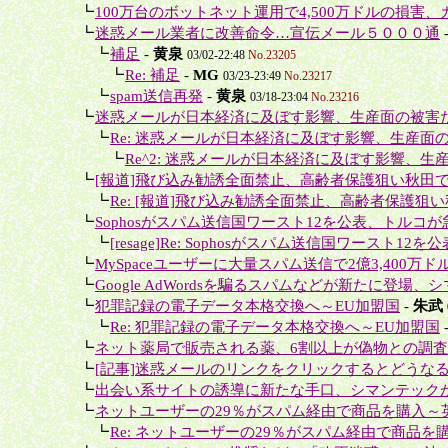
＋
┗
100万台のボットネット運用で4,500万ドルの損害、カ
＋
┗
迷惑メール業者に改善命令…宣伝メール５０００通
＋＋
┗
補足
-
黄泉
03/02-22:48
No.23205
＋＋＋
┗
Re: 補足
-
MG
03/23-23:49
No.23217
＋＋
┗
spam送信再発
-
黄泉
03/18-23:04
No.23216
＋
┗
迷惑メールが日本経済に及ぼす影響、生産面の被害だけ
＋＋
┗
Re: 迷惑メールが日本経済に及ぼす影響、生産面の
＋＋＋
┗
Re^2: 迷惑メールが日本経済に及ぼす影響、生産
＋
┗
[報道]飛び込み勧誘全面禁止、高齢者保護狙い秋田
＋＋
┗
Re: [報道]飛び込み勧誘全面禁止、高齢者保護狙い
＋
┗
Sophosがスパム送信国ワースト12を公表、トルコが急
＋＋
┗
[resage]Re: Sophosがスパム送信国ワースト12を
＋
┗
MySpaceユーザーに大量スパム送信で2億3,400万ド
＋
┗
Google AdWordsを騙るスパムなどが新たに登場、シ
＋
┗
犯罪記録の電子データ本格交換へ～EU加盟国
-
朱武
＋＋
┗
Re: 犯罪記録の電子データ本格交換へ～EU加盟国
＋
┗
ネット薬局で販売される薬、6割以上が偽物との調
＋
┗
[記事]迷惑メールのリンクをクリックするとどうな
＋
┗
出会い系サイトの誘導に新たな手口、シマンテック
＋
┗
ネットユーザーの29％がスパム経由で商品を購入～英Mar
＋＋
┗
Re: ネットユーザーの29％がスパム経由で商品を購入