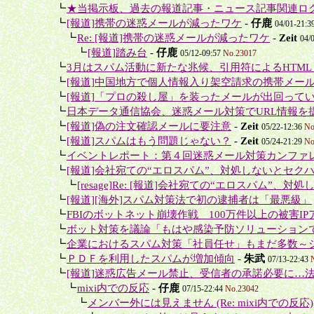
＋
┗
★当掲示板、過去の報道記事・ニュース記事関連ロ
＋
┗
[報道]携帯の迷惑メールが減ったワケ
-
仔鹿
04/01-21:3
＋＋
┗
Re: [報道]携帯の迷惑メールが減ったワケ
-
Zeit
04/
＋＋＋
┗
[報道]踏み台
-
仔鹿
05/12-09:57
No.23017
＋
┗
3月はスパム活動に新たな兆候、引用符によるHTMLリ
＋
┗
[報道]中国地方で個人情報入り架空請求の携帯メール
＋
┗
[報道]「プロの殺し屋」を装ったメールが出回って
＋
┗
日本データ通信協会、迷惑メール対策でURL情報を
＋
┗
[報道]偽の注文確認メールに要注意
-
Zeit
05/22-12:36
No
＋
┗
[報道]スパムはもう問題じゃない？
-
Zeit
05/24-21:29
No
＋
┗
イベントレポート：第４回迷惑メール対策カンファ
＋
┗
[報道]会社宛ての“エロスパム”、対処しないとセク
＋＋
┗
[resage]Re: [報道]会社宛ての“エロスパム”、対処
＋
┗
[報道][海外]スパム対策法で初の逮捕者は「最悪級」
＋
┗
FBIのボットネット崩壊作戦 100万件以上の被害IPア
＋
┗
ボット対策を議論「もはや感染予防ソリューションで
＋
┗
企業におけるスパム対策「社員任せ」もまだ多数～シ
＋
┗
ＰＤＦを利用したスパムが増加傾向
-
朱武
07/13-22:43
＋
┗
[報道]迷惑広告メール禁止、受信者の承諾必要に…法
＋＋
┗
mixi内での反応
-
仔鹿
07/15-22:44
No.23042
＋＋＋
┗
メンバー外には見えません (Re: mixi内での反応)