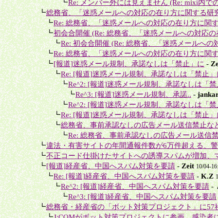
＋＋＋＋
┗
Re: メンバー外には見えません (Re: mixi内で
＋
┗
総務省、「迷惑メールへの対応の在り方に関する研究
＋＋
┗
Re: 総務省、「迷惑メールへの対応の在り方に関す
＋＋
┗
初会合開催 (Re: 総務省、「迷惑メールへの対応の
＋＋＋
┗
Re: 初会合開催 (Re: 総務省、「迷惑メールへの
＋＋
┗
Re: 総務省、「迷惑メールへの対応の在り方に関す
＋＋
┗
[報道]迷惑メール規制、承諾なしは「禁止」に
-
Ze
＋＋＋
┗
Re: [報道]迷惑メール規制、承諾なしは「禁止」
＋＋＋＋
┗
Re^2: [報道]迷惑メール規制、承諾なしは「
＋＋＋＋＋
┗
Re^3: [報道]迷惑メール規制、承諾..
-
jankar
＋＋＋＋
┗
Re^2: [報道]迷惑メール規制、承諾なしは「
＋＋＋
┗
Re: [報道]迷惑メール規制、承諾なしは「禁止」
＋＋＋
┗
総務省、事前承認なしの広告メール送信禁止な
＋＋＋＋
┗
Re: 総務省、事前承認なしの広告メール送信禁
＋
┗
違法・有害サイトの年間通報件数が6万件超える、警察
＋
┗
不正コード仕掛けたサイトへの誘導スパムが増加、マ
＋
┗
[報道]経産省、中国へスパム対策を要請
-
Zeit
10/04-16
＋＋
┗
Re: [報道]経産省、中国へスパム対策を要請
-
K.Z
＋＋＋
┗
Re^2: [報道]経産省、中国へスパム対策を要請
-
＋＋＋＋
┗
Re^3: [報道]経産省、中国へスパム対策を要請
＋
┗
総務省・経産省の「ボット対策プロジェクト」に57社の
＋＋
┗
J:COMがボット対策プロジェクトに参画、感染者に