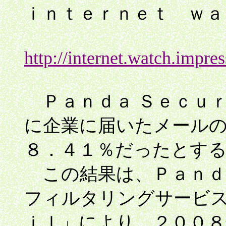
ｉｎｔｅｒｎｅｔ ｗａ
http://internet.watch.impr
Ｐａｎｄａ Ｓｅｃｕ
に企業に届いたメール
８．４１％だったとす
この結果は、Ｐａｎｄ
フィルタリングサービス
ｉｌ」により、２００８