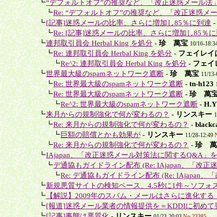
＋
┗
“デフォルトオフ”の推奨など、「改正迷惑メール法
＋＋
┗
Re: “デフォルトオフ”の推奨など、「改正迷惑メー
＋
┗
[記事]迷惑メールの比率、さらに増加し85％に到達
＋＋
┗
Re: [記事]迷惑メールの比率、さらに増加し85％
＋
┗
連邦取引員会 Herbal King を処分
-
珍 萬宝
10/16-18:3
＋＋
┗
Re: 連邦取引員会 Herbal King を処分
-
フェイレイ
＋＋＋
┗
Re^2: 連邦取引員会 Herbal King を処分
-
フェイ
＋
┗
世界最大級のspamネットワーク遮断
-
珍 萬宝
11/13
＋＋
┗
Re: 世界最大級のspamネットワーク遮断
-
tn-h123
＋＋
┗
Re: 世界最大級のspamネットワーク遮断
-
珍 萬
＋＋＋
┗
Re^2: 世界最大級のspamネットワーク遮断
-
H.Y
＋
┗
来月からの規制強化で何が変わるの？
-
リンスキー
1
＋＋
┗
Re: 来月からの規制強化で何が変わるの？
-
blac
＋＋＋
┗
巨額の賠償とかも効果が
-
リンスキー
11/28-12:49
＋＋
┗
Re: 来月からの規制強化で何が変わるの？
-
珍 萬
＋
┗
IAjapan、「改正迷惑メール対策法に関するQ&A」
＋＋
┗
デ通協もガイドライン配布 (Re: IAjapan、「改正
＋＋＋
┗
Re: デ通協もガイドライン配布 (Re: IAjapan、
＋
┗
新規悪質サイトの検知ペース、4.5秒に1件～ソフォス
＋
┗
【解説】2009年のスパム・メールはさらに進化する
＋
┗
[報道]迷惑メール業者の情報提供を＝KDDIに初めて要
＋
┗
[記事]事態は悪質化
-
リンスキー
01/23-20:03
No.23385