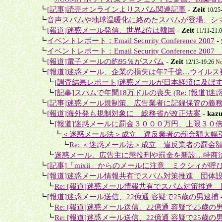
＋
┗
[記事]読売オンラインよりスパム関連記事
-
Zeit
10/25
＋
┗
音声スパムや地球温暖化に絡めたスパムが登場、シマ
＋
┗
[報道]迷惑メール発信、世界2位は韓国
-
Zeit
11/11-21:
＋
┗
イベントレポート：Email Security Conference 2007
-
＋
┗
イベントレポート：Email Security Conference 2007
＋
┗
[報道]電子メールの約95％がスパム
-
Zeit
12/13-19:26
No
＋
┗
[報道]迷惑メール、企業の損失は年7千億…ウイルス被
＋＋
┗
[調査結果レポート]迷惑メールが日本経済に及ぼす
＋＋
┗
[記事]スパムで年間18万ドルの喪失 (Re: [報道]迷
＋
┗
[記事]迷惑メール規制策、広告業者に記録保管の義
＋
┗
[報道]海外発も規制対象に 総務省が改正法案
-
kaz
＋＋
┗
[報道]迷惑メールに罰金３０００万円、上限３０
＋＋＋
┗
＜迷惑メール法＞成立 違反業者の罰金額大幅
＋＋＋＋
┗
Re: ＜迷惑メール法＞成立 違反業者の罰金
＋＋
┗
迷惑メール、広告主に懲役刑や罰金を新設…特商
＋
┗
[記事]「mixii」からのメールに注意 ミクシィが呼
＋
┗
[報道]迷惑メール情報共有でスパム対策推進 団体
＋＋
┗
Re: [報道]迷惑メール情報共有でスパム対策推進
＋
┗
[報道]迷惑メール送信、22億通 容疑で25歳の男逮捕
＋＋
┗
Re: [報道]迷惑メール送信、22億通 容疑で25歳の
＋＋
┗
Re: [報道]迷惑メール送信、22億通 容疑で25歳の