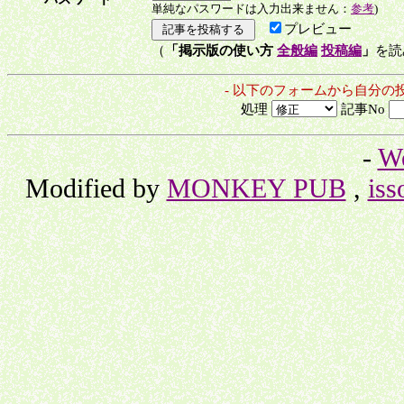
単純なパスワードは入力出来ません：
参考
)
プレビュー
（
「掲示版の使い方
全般編
投稿編
」
を読
- 以下のフォームから自分の
処理
記事No
-
W
Modified by
MONKEY PUB
,
iss