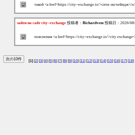
такой <a href=https://city--exchange.io/>сити эксчейндж</a
зайти на сайт city--exchange
投稿者：
Richardvem
投稿日：2026/08/0
пояснения <a href=https://city--exchange.io/>city exchange
[1]
[
2
] [
3
] [
4
] [
5
] [
6
] [
7
] [
8
] [
9
] [
10
] [
11
] [
12
] [
13
] [
14
] [
15
] [
16
] [
17
] [
18
] 