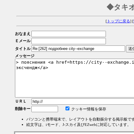
◆タキ
[
トップに戻る
] [
おなまえ
Ｅメール
タイトル
メッセージ
ＵＲＬ
削除キー
クッキー情報を保存
パソコンと携帯端末で、レイアウトを自動振分する掲示板で
絵文字は、iモード、J-スカイ及びEZwebに対応しています。