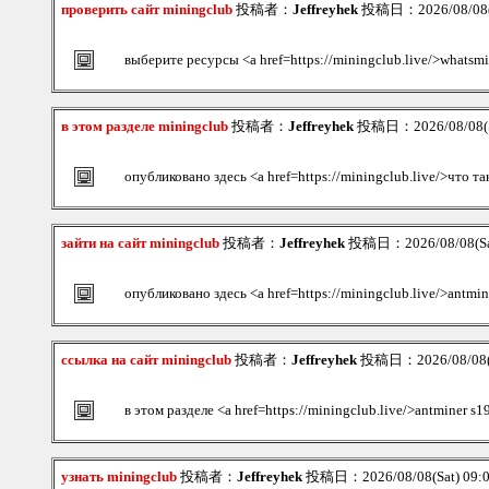
проверить сайт miningclub
投稿者：
Jeffreyhek
投稿日：2026/08/08(S
выберите ресурсы <a href=https://miningclub.live/>whatsm
в этом разделе miningclub
投稿者：
Jeffreyhek
投稿日：2026/08/08(S
опубликовано здесь <a href=https://miningclub.live/>что т
зайти на сайт miningclub
投稿者：
Jeffreyhek
投稿日：2026/08/08(Sa
опубликовано здесь <a href=https://miningclub.live/>antmin
ссылка на сайт miningclub
投稿者：
Jeffreyhek
投稿日：2026/08/08(S
в этом разделе <a href=https://miningclub.live/>antminer s1
узнать miningclub
投稿者：
Jeffreyhek
投稿日：2026/08/08(Sat) 09: