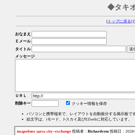
◆タキ
[
トップに戻る
] [
おなまえ
Ｅメール
タイトル
メッセージ
ＵＲＬ
削除キー
クッキー情報を保存
パソコンと携帯端末で、レイアウトを自動振分する掲示板で
絵文字は、iモード、J-スカイ及びEZwebに対応しています。
подробнее здесь city--exchange
投稿者：
Richardvem
投稿日：2026/08