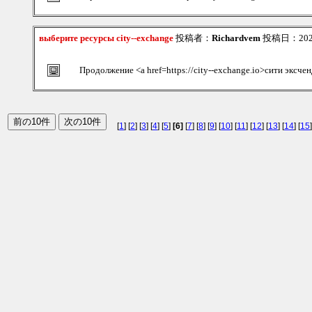
выберите ресурсы city--exchange
投稿者：
Richardvem
投稿日：2026/
Продолжение <a href=https://city--exchange.io>сити эксче
[
1
] [
2
] [
3
] [
4
] [
5
]
[6]
[
7
] [
8
] [
9
] [
10
] [
11
] [
12
] [
13
] [
14
] [
15
]