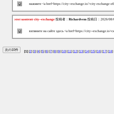
нажмите <a href=https://city--exchange.io/>city exchange 
этот контент city--exchange
投稿者：
Richardvem
投稿日：2026/08/09
взгляните на сайте здесь <a href=https://city--exchange.io
[1]
[
2
] [
3
] [
4
] [
5
] [
6
] [
7
] [
8
] [
9
] [
10
] [
11
] [
12
] [
13
] [
14
] [
15
] [
16
] [
17
] [
18
] 