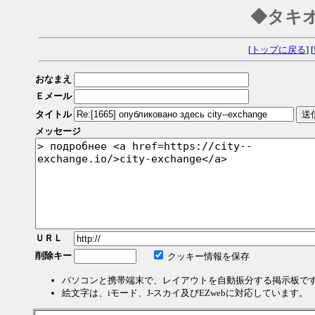
◆タキ
[
トップに戻る
] [
おなまえ
Ｅメール
タイトル
メッセージ
ＵＲＬ
削除キー
クッキー情報を保存
パソコンと携帯端末で、レイアウトを自動振分する掲示板で
絵文字は、iモード、J-スカイ及びEZwebに対応しています。