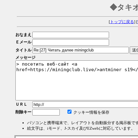
◆タキ
[
トップに戻る
] [
おなまえ
Ｅメール
タイトル
メッセージ
ＵＲＬ
削除キー
クッキー情報を保存
パソコンと携帯端末で、レイアウトを自動振分する掲示板で
絵文字は、iモード、J-スカイ及びEZwebに対応しています。