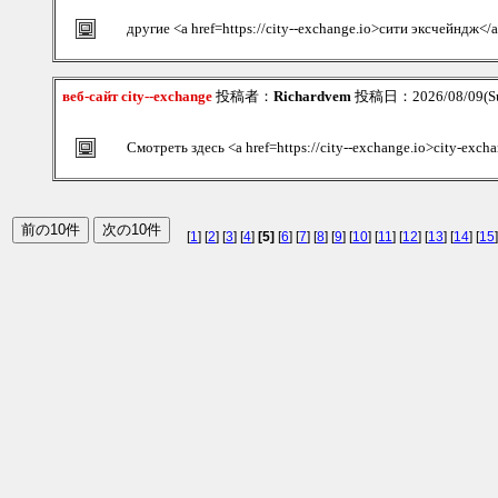
другие <a href=https://city--exchange.io>сити эксчейндж</
веб-сайт city--exchange
投稿者：
Richardvem
投稿日：2026/08/09(Su
Смотреть здесь <a href=https://city--exchange.io>city-exch
[
1
] [
2
] [
3
] [
4
]
[5]
[
6
] [
7
] [
8
] [
9
] [
10
] [
11
] [
12
] [
13
] [
14
] [
15
]