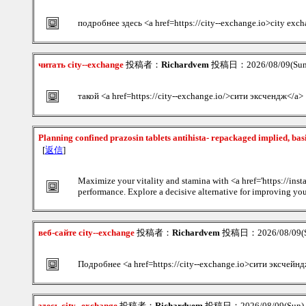
подробнее здесь <a href=https://city--exchange.io>city ex
читать city--exchange
投稿者：
Richardvem
投稿日：2026/08/09(Sun
такой <a href=https://city--exchange.io/>сити эксчендж</a>
Planning confined prazosin tablets antihista- repackaged implied, bas
[
返信
]
Maximize your vitality and stamina with <a href='https://in
performance. Explore a decisive alternative for improving yo
веб-сайте city--exchange
投稿者：
Richardvem
投稿日：2026/08/09(S
Подробнее <a href=https://city--exchange.io>сити эксчейн
здесь city--exchange
投稿者：
Richardvem
投稿日：2026/08/09(Sun)