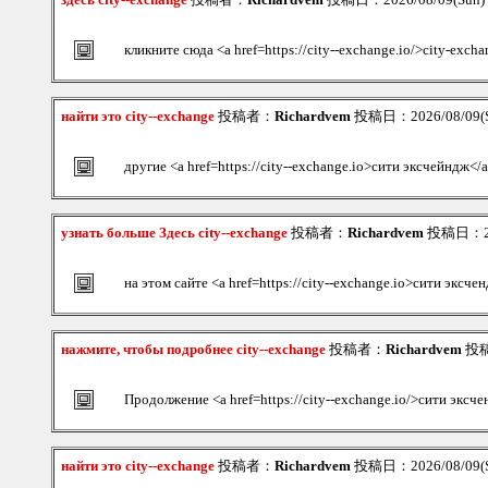
кликните сюда <a href=https://city--exchange.io/>city-exch
найти это city--exchange
投稿者：
Richardvem
投稿日：2026/08/09(S
другие <a href=https://city--exchange.io>сити эксчейндж</
узнать больше Здесь city--exchange
投稿者：
Richardvem
投稿日：202
на этом сайте <a href=https://city--exchange.io>сити эксче
нажмите, чтобы подробнее city--exchange
投稿者：
Richardvem
投稿日
Продолжение <a href=https://city--exchange.io/>сити эксч
найти это city--exchange
投稿者：
Richardvem
投稿日：2026/08/09(S