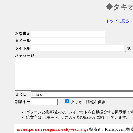
◆タキ
[
トップに戻る
] [
おなまえ
Ｅメール
タイトル
メッセージ
ＵＲＬ
削除キー
クッキー情報を保存
パソコンと携帯端末で、レイアウトを自動振分する掲示板で
絵文字は、iモード、J-スカイ及びEZwebに対応しています。
посмотреть в этом разделе city--exchange
投稿者：
Richardvem
投稿日