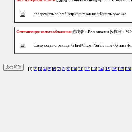
Бухгалтерские услуги
投稿者：
Romanaccus
投稿日：2026/08/06(Th
продолжить <a href=https://turbion.me/>Купить ооо</a>
Оптимизация налогооблажения
投稿者：
Romanaccus
投稿日：2026/0
Следующая страница <a href=https://turbion.me>Купить ф
[1]
[
2
] [
3
] [
4
] [
5
] [
6
] [
7
] [
8
] [
9
] [
10
] [
11
] [
12
] [
13
] [
14
] [
15
] [
16
] [
17
] [
18
] 