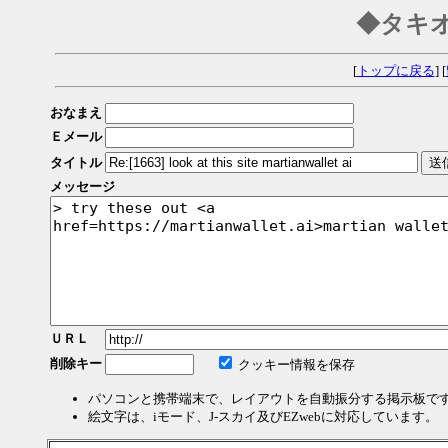
◆タキ
[
トップに戻る
] [
おなまえ
Ｅメール
タイトル
メッセージ
ＵＲＬ
削除キー
クッキー情報を保存
パソコンと携帯端末で、レイアウトを自動振分する掲示板で
絵文字は、iモード、J-スカイ及びEZwebに対応しています。