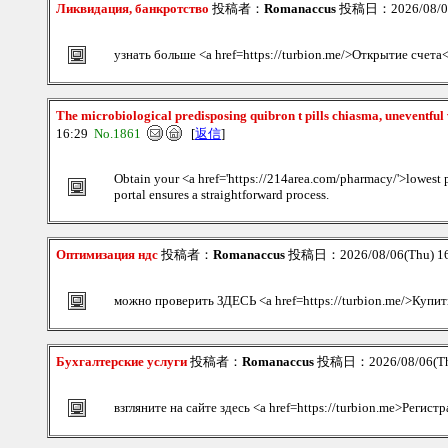
Ликвидация, банкротство
投稿者：
Romanaccus
投稿日：2026/08/06
узнать больше <a href=https://turbion.me/>Открытие счета
The microbiological predisposing quibron t pills chiasma, uneventful 
16:29
No.1861
[
返信
]
Obtain your <a href='https://214area.com/pharmacy/'>lowest pr
portal ensures a straightforward process.
Оптимизация ндс
投稿者：
Romanaccus
投稿日：2026/08/06(Thu) 1
можно проверить ЗДЕСЬ <a href=https://turbion.me/>Купит
Бухгалтерские услуги
投稿者：
Romanaccus
投稿日：2026/08/06(Th
взгляните на сайте здесь <a href=https://turbion.me>Регист