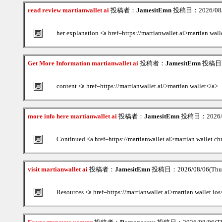
read review martianwallet ai
投稿者：
JamesitEmn
投稿日：2026/08/0
her explanation <a href=https://martianwallet.ai>martian wall
Get More Information martianwallet ai
投稿者：
JamesitEmn
投稿日：2
content <a href=https://martianwallet.ai/>martian wallet</a>
more info here martianwallet ai
投稿者：
JamesitEmn
投稿日：2026/08
Continued <a href=https://martianwallet.ai>martian wallet c
visit martianwallet ai
投稿者：
JamesitEmn
投稿日：2026/08/06(Thu)
Resources <a href=https://martianwallet.ai>martian wallet ios