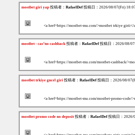
mostbet giri yap
投稿者：
RafaelDef
投稿日：2026/08/07(Fri) 18:
<a href=https://mostbet-mu.com/>mostbet trkiye girii<
mostbet - cas°no cashback
投稿者：
RafaelDef
投稿日：2026/08/07(F
<a href=https://mostbet-mu.com/mostbet-cashback/>most
mostbet trkiye gncel giri
投稿者：
RafaelDef
投稿日：2026/08/07(Fr
<a href=https://mostbet-mu.com/mostbet-promo-code/>mo
mostbet promo code no deposit
投稿者：
RafaelDef
投稿日：2026/08/
<a href=https://mostbet-mu.com/mostbete-giris-yapin/>