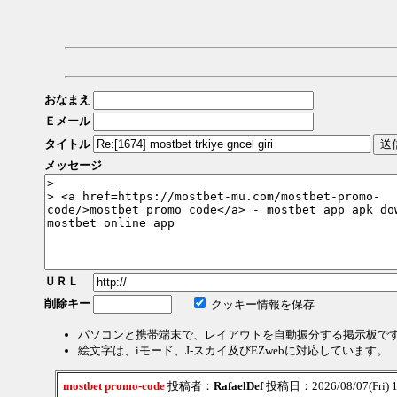
おなまえ
Ｅメール
タイトル
メッセージ
ＵＲＬ
削除キー
クッキー情報を保存
パソコンと携帯端末で、レイアウトを自動振分する掲示板で
絵文字は、iモード、J-スカイ及びEZwebに対応しています。
mostbet promo-code
投稿者：
RafaelDef
投稿日：2026/08/07(Fri) 