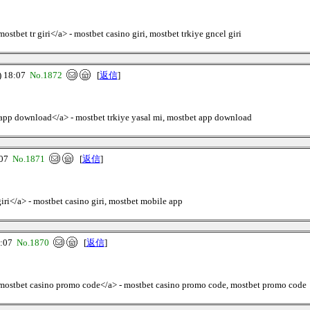
tbet tr giri</a> - mostbet casino giri, mostbet trkiye gncel giri
 18:07
No.1872
[
返信
]
app download</a> - mostbet trkiye yasal mi, mostbet app download
:07
No.1871
[
返信
]
ri</a> - mostbet casino giri, mostbet mobile app
8:07
No.1870
[
返信
]
ostbet casino promo code</a> - mostbet casino promo code, mostbet promo code