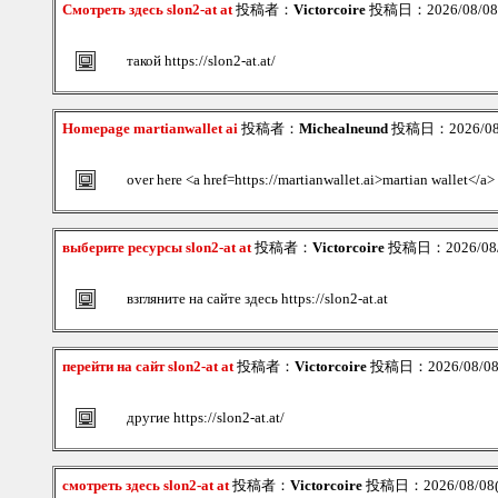
Смотреть здесь slon2-at at
投稿者：
Victorcoire
投稿日：2026/08/08(S
такой https://slon2-at.at/
Homepage martianwallet ai
投稿者：
Michealneund
投稿日：2026/08/0
over here <a href=https://martianwallet.ai>martian wallet</a>
выберите ресурсы slon2-at at
投稿者：
Victorcoire
投稿日：2026/08/0
взгляните на сайте здесь https://slon2-at.at
перейти на сайт slon2-at at
投稿者：
Victorcoire
投稿日：2026/08/08(
другие https://slon2-at.at/
смотреть здесь slon2-at at
投稿者：
Victorcoire
投稿日：2026/08/08(S