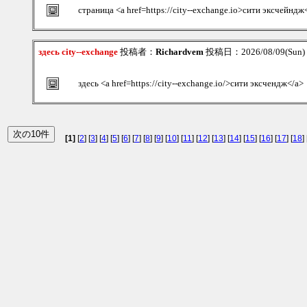
страница <a href=https://city--exchange.io>сити эксчейндж
здесь city--exchange
投稿者：
Richardvem
投稿日：2026/08/09(Sun)
здесь <a href=https://city--exchange.io/>сити эксчендж</a>
[1]
[
2
] [
3
] [
4
] [
5
] [
6
] [
7
] [
8
] [
9
] [
10
] [
11
] [
12
] [
13
] [
14
] [
15
] [
16
] [
17
] [
18
] 