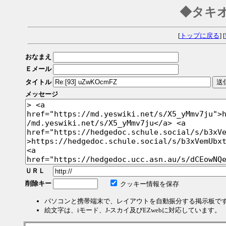
◆タキ
[
トップに戻る
] [
おなまえ
Ｅメール
タイトル
メッセージ
ＵＲＬ
削除キー
クッキー情報を保存
パソコンと携帯端末で、レイアウトを自動振分する掲示板で
絵文字は、iモード、J-スカイ及びEZwebに対応しています。