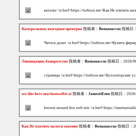
каталог <a href=https://turbion.me>Как Не платить на
Камеральная, выездная проверка
投稿者：
Romanaccus
投稿日：20
Читать далее <a href=https://turbion.me>Купить фирм
Ликвидация, банкротство
投稿者：
Romanaccus
投稿日：2026/08/
страница <a href=https://turbion.me>Бухгалтерские у
see this here martianwallet ai
投稿者：
JamesitEmn
投稿日：2026/08
browse around this web-site <a href=https://martianwall
Как Не платить налоги законно
投稿者：
Romanaccus
投稿日：2026