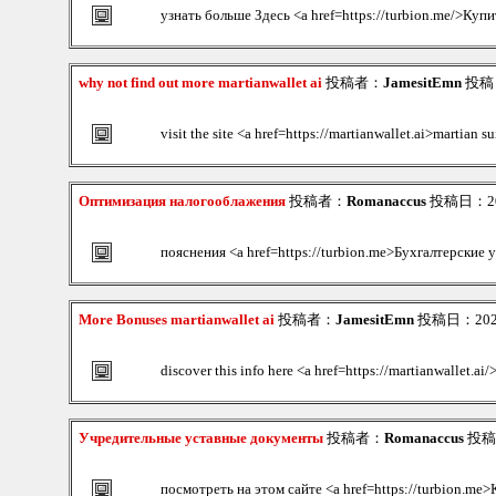
узнать больше Здесь <a href=https://turbion.me/>Куп
why not find out more martianwallet ai
投稿者：
JamesitEmn
投稿日：
visit the site <a href=https://martianwallet.ai>martian su
Оптимизация налогооблажения
投稿者：
Romanaccus
投稿日：2026
пояснения <a href=https://turbion.me>Бухгалтерские 
More Bonuses martianwallet ai
投稿者：
JamesitEmn
投稿日：2026/
discover this info here <a href=https://martianwallet.ai
Учредительные уставные документы
投稿者：
Romanaccus
投稿日
посмотреть на этом сайте <a href=https://turbion.me>