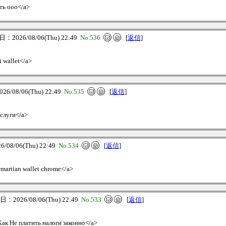
ить ооо</a>
2026/08/06(Thu) 22:49
No.536
[
返信
]
i wallet</a>
/08/06(Thu) 22:49
No.535
[
返信
]
услуги</a>
08/06(Thu) 22:49
No.534
[
返信
]
/>martian wallet chrome</a>
：2026/08/06(Thu) 22:49
No.533
[
返信
]
Как Не платить налоги законно</a>