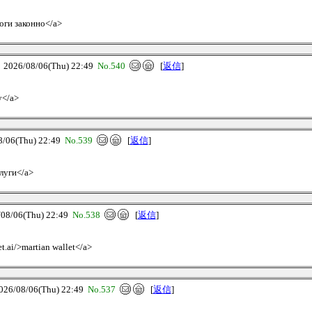
логи законно</a>
26/08/06(Thu) 22:49
No.540
[
返信
]
у</a>
06(Thu) 22:49
No.539
[
返信
]
слуги</a>
/06(Thu) 22:49
No.538
[
返信
]
et.ai/>martian wallet</a>
/08/06(Thu) 22:49
No.537
[
返信
]