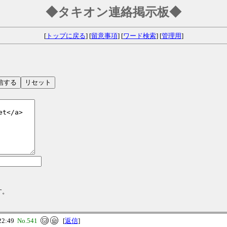
◆タキオン連絡掲示板◆
[
トップに戻る
] [
留意事項
] [
ワード検索
] [
管理用
]
す。
22:49
No.541
[
返信
]