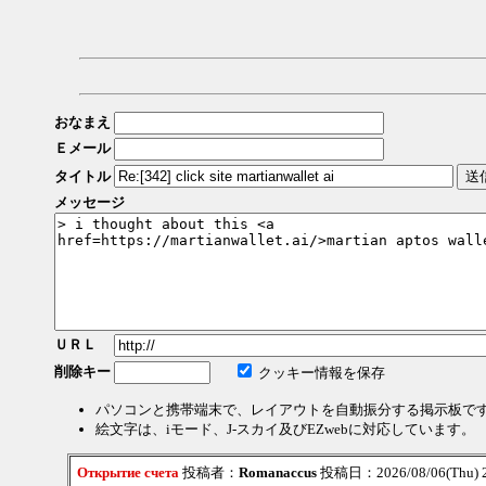
おなまえ
Ｅメール
タイトル
メッセージ
ＵＲＬ
削除キー
クッキー情報を保存
パソコンと携帯端末で、レイアウトを自動振分する掲示板で
絵文字は、iモード、J-スカイ及びEZwebに対応しています。
Открытие счета
投稿者：
Romanaccus
投稿日：2026/08/06(Thu) 