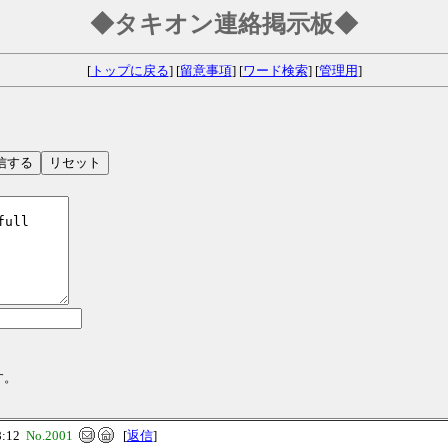
◆タキオン連絡掲示板◆
[
トップに戻る
] [
留意事項
] [
ワード検索
] [
管理用
]
す。
8:12
No.2001
[
返信
]