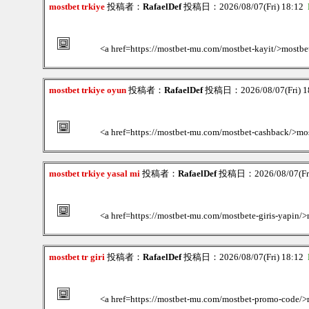
mostbet trkiye
投稿者：
RafaelDef
投稿日：2026/08/07(Fri) 18:12
<a href=https://mostbet-mu.com/mostbet-kayit/>mostbet 
mostbet trkiye oyun
投稿者：
RafaelDef
投稿日：2026/08/07(Fri) 1
<a href=https://mostbet-mu.com/mostbet-cashback/>most
mostbet trkiye yasal mi
投稿者：
RafaelDef
投稿日：2026/08/07(Fri
<a href=https://mostbet-mu.com/mostbete-giris-yapin/>m
mostbet tr giri
投稿者：
RafaelDef
投稿日：2026/08/07(Fri) 18:12
<a href=https://mostbet-mu.com/mostbet-promo-code/>m