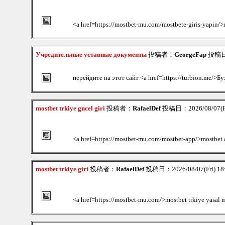
<a href=https://mostbet-mu.com/mostbete-giris-yapin/>mo
Учредительные уставные документы
投稿者：
GeorgeFap
投稿日：2
перейдите на этот сайт <a href=https://turbion.me/>Б
mostbet trkiye gncel giri
投稿者：
RafaelDef
投稿日：2026/08/07(Fr
<a href=https://mostbet-mu.com/mostbet-app/>mostbet ap
mostbet trkiye giri
投稿者：
RafaelDef
投稿日：2026/08/07(Fri) 18
<a href=https://mostbet-mu.com/>mostbet trkiye yasal 