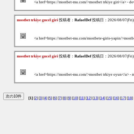
<a href=https://mostbet-mu.com/>mostbet trkiye giri</a> - do
mostbet trkiye gncel giri
投稿者：
RafaelDef
投稿日：2026/08/07(Fri)
<a href=https://mostbet-mu.com/mostbete-giris-yapin/>mostbet 
mostbet trkiye gncel giri
投稿者：
RafaelDef
投稿日：2026/08/07(Fri)
<a href=https://mostbet-mu.com/>mostbet trkiye oyun</a> - mo
[1]
[
2
] [
3
] [
4
] [
5
] [
6
] [
7
] [
8
] [
9
] [
10
] [
11
] [
12
] [
13
] [
14
] [
15
] [
16
] [
17
] [
18
] 