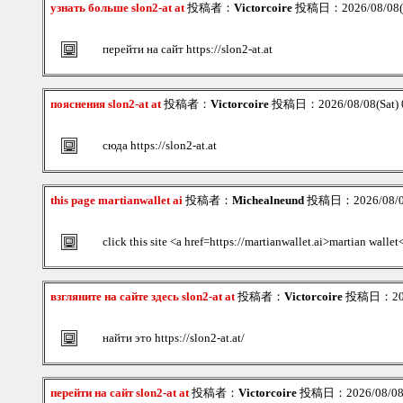
узнать больше slon2-at at
投稿者：
Victorcoire
投稿日：2026/08/08(S
перейти на сайт https://slon2-at.at
пояснения slon2-at at
投稿者：
Victorcoire
投稿日：2026/08/08(Sat) 
сюда https://slon2-at.at
this page martianwallet ai
投稿者：
Michealneund
投稿日：2026/08/08
click this site <a href=https://martianwallet.ai>martian wallet
взгляните на сайте здесь slon2-at at
投稿者：
Victorcoire
投稿日：2026/
найти это https://slon2-at.at/
перейти на сайт slon2-at at
投稿者：
Victorcoire
投稿日：2026/08/08(