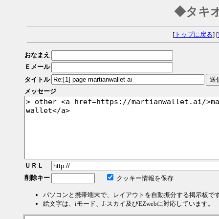
◆タキ
[
トップに戻る
] [
おなまえ
Ｅメール
タイトル
メッセージ
ＵＲＬ
削除キー
クッキー情報を保存
パソコンと携帯端末で、レイアウトを自動振分する掲示板で
絵文字は、iモード、J-スカイ及びEZwebに対応しています。