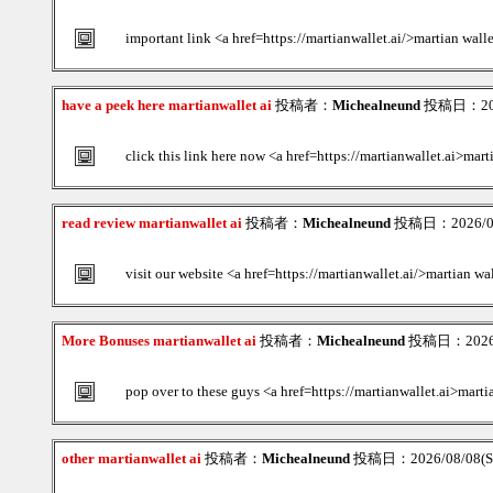
important link <a href=https://martianwallet.ai/>martian wall
have a peek here martianwallet ai
投稿者：
Michealneund
投稿日：2026
click this link here now <a href=https://martianwallet.ai>mart
read review martianwallet ai
投稿者：
Michealneund
投稿日：2026/08/
visit our website <a href=https://martianwallet.ai/>martian wa
More Bonuses martianwallet ai
投稿者：
Michealneund
投稿日：2026/0
pop over to these guys <a href=https://martianwallet.ai>marti
other martianwallet ai
投稿者：
Michealneund
投稿日：2026/08/08(Sa