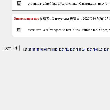
страница <a href=https://turbion.me/>Оптимизация ндс</a>
Оптимизация ндс
投稿者：
Larryevaws
投稿日：2026/08/07(Fri) 07
взгляните на сайте здесь <a href=https://turbion.me>Учре
[1]
[
2
] [
3
] [
4
] [
5
] [
6
] [
7
] [
8
] [
9
] [
10
] [
11
] [
12
] [
13
] [
14
] [
15
] [
16
] [
17
] [
18
] 