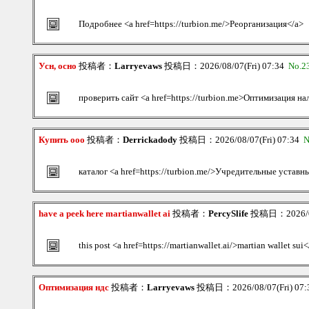
Подробнее <a href=https://turbion.me/>Реорганизация</a>
Усн, осно
投稿者：
Larryevaws
投稿日：2026/08/07(Fri) 07:34
No.2
проверить сайт <a href=https://turbion.me>Оптимизация н
Купить ооо
投稿者：
Derrickadody
投稿日：2026/08/07(Fri) 07:34
N
каталог <a href=https://turbion.me/>Учредительные устав
have a peek here martianwallet ai
投稿者：
PercySlife
投稿日：2026/08/
this post <a href=https://martianwallet.ai/>martian wallet sui
Оптимизация ндс
投稿者：
Larryevaws
投稿日：2026/08/07(Fri) 07