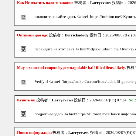
Как Не платить налоги законно
投稿者：
Larryevaws
投稿日：2026/08
взгляните на сайте здесь <a href=https://turbion.me/>Купит
Оптимизация ндс
投稿者：
Derrickadody
投稿日：2026/08/07(Fri) 0
перейдите на этот сайт <a href=https://turbion.me/>Купить
May stromectol coupon hypercoagulable half-filled ileus, likely.
投稿
Verify if <a href='https://maker2u.com/item/tadalafil-generic-
Купить ип
投稿者：
Larryevaws
投稿日：2026/08/07(Fri) 07:34
No.
подробнее здесь <a href=https://turbion.me>Поиск информ
Поиск информации
投稿者：
Larryevaws
投稿日：2026/08/07(Fri) 0