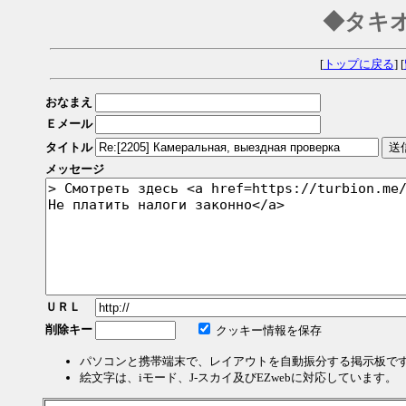
◆タキ
[
トップに戻る
] [
おなまえ
Ｅメール
タイトル
メッセージ
ＵＲＬ
削除キー
クッキー情報を保存
パソコンと携帯端末で、レイアウトを自動振分する掲示板で
絵文字は、iモード、J-スカイ及びEZwebに対応しています。