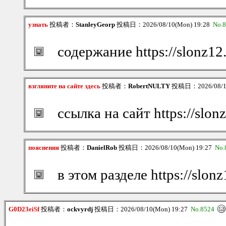
узнать
投稿者：
StanleyGeorp
投稿日：2026/08/10(Mon) 19:28
No.
содержание https://slonz12.
взгляните на сайте здесь
投稿者：
RobertNULTY
投稿日：2026/08/10
ссылка на сайт https://slonz
пояснения
投稿者：
DanielRob
投稿日：2026/08/10(Mon) 19:27
No.
в этом разделе https://slonz
G0D23eiSf
投稿者：
ockvyrdj
投稿日：2026/08/10(Mon) 19:27
No.8524