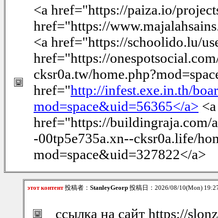
<a href="https://paiza.io/pro
href="https://www.majalahsains
<a href="https://schoolido.lu/us
href="https://onespotsocial.com
cksr0a.tw/home.php?mod=spac
href="
http://infest.exe.in.th/
mod=space&uid=56365</a>
<a
href="https://buildingraja.com
-00tp5e735a.xn--cksr0a.life/h
mod=space&uid=327822</a>
этот контент
投稿者：
StanleyGeorp
投稿日：2026/08/10(Mon) 19:
ссылка на сайт https://slon