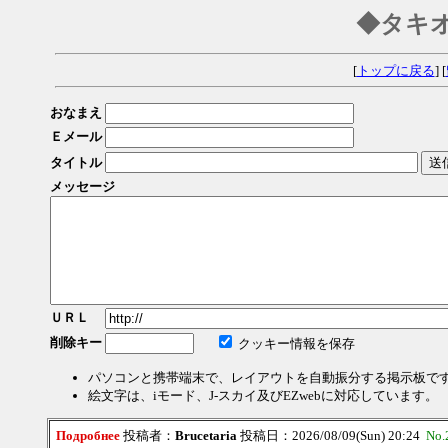
◆タキ
[
トップに戻る
] [
おなまえ
Ｅメール
タイトル
メッセージ
ＵＲＬ
削除キー
クッキー情報を保存
パソコンと携帯端末で、レイアウトを自動振分する掲示板で
絵文字は、iモード、J-スカイ及びEZwebに対応しています。
Подробнее
投稿者：
Brucetaria
投稿日：2026/08/09(Sun) 20:24
No.