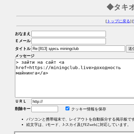
◆タキ
[
トップに戻る
] [
おなまえ
Ｅメール
タイトル
メッセージ
ＵＲＬ
削除キー
クッキー情報を保存
パソコンと携帯端末で、レイアウトを自動振分する掲示板で
絵文字は、iモード、J-スカイ及びEZwebに対応しています。