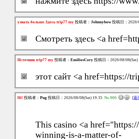
нажмите здесь https://www.
узнать больше Здесь trip77 my
投稿者：
Johnnybow
投稿日：2026/08/
Смотреть здесь <a href=htt
Источник trip77 my
投稿者：
EmiliosCory
投稿日：2026/08/08(Sat) 
этот сайт <a href=https://t
Hi!
投稿者：
Pug
投稿日：2026/08/08(Sat) 19:35
No.906
[
返
This casino <a href="https
winning-is-a-matter-of-