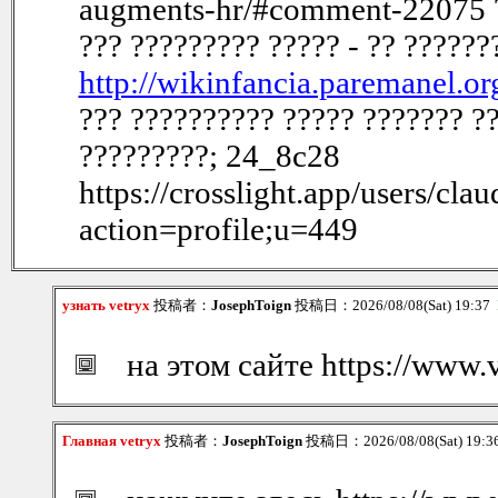
augments-hr/#comment-22075 ??
??? ????????? ????? - ?? ??????
http://wikinfancia.paremanel.
??? ?????????? ????? ??????? ??
?????????; 24_8c28
https://crosslight.app/users/cla
action=profile;u=449
узнать vetryx
投稿者：
JosephToign
投稿日：2026/08/08(Sat) 19:37
на этом сайте https://www.
Главная vetryx
投稿者：
JosephToign
投稿日：2026/08/08(Sat) 19: