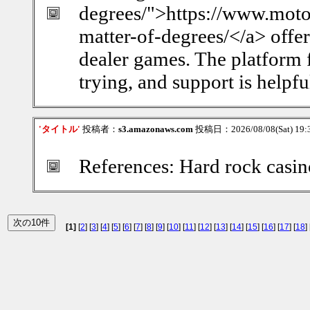
degrees/">https://www.moto
matter-of-degrees/</a> offer
dealer games. The platform 
trying, and support is helpf
'タイトル'
投稿者：
s3.amazonaws.com
投稿日：2026/08/08(Sat) 19
References: Hard rock cas
[1]
[
2
] [
3
] [
4
] [
5
] [
6
] [
7
] [
8
] [
9
] [
10
] [
11
] [
12
] [
13
] [
14
] [
15
] [
16
] [
17
] [
18
] 