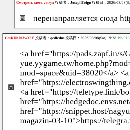
Смотреть здесь vetryx
投稿者：
JosephToign
投稿日：2026/08/08(Sat
перенаправляется сюда htt
CmKDh103wX8E
投稿者：
qedledns
投稿日：2026/08/08(Sat) 19:38
No.913
<a href="https://pads.zapf.in/
yue.yygame.tw/home.php?mod=
mod=space&uid=38020</a> <a
href="https://electroswingthing
<a href="https://teletype.link
href="https://hedgedoc.envs.
href="https://snippet.host/nagyu
magazin-03-10">https://telegra