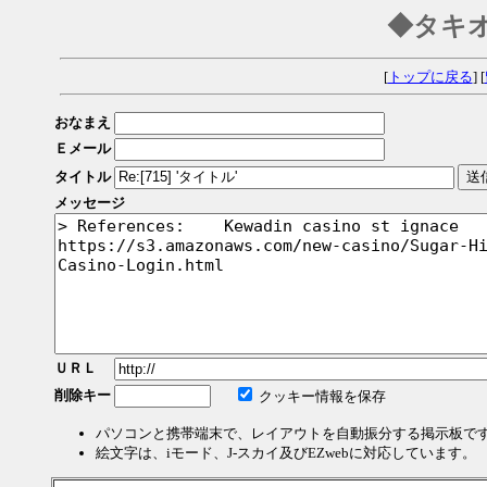
◆タキ
[
トップに戻る
] [
おなまえ
Ｅメール
タイトル
メッセージ
ＵＲＬ
削除キー
クッキー情報を保存
パソコンと携帯端末で、レイアウトを自動振分する掲示板で
絵文字は、iモード、J-スカイ及びEZwebに対応しています。