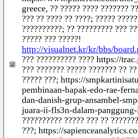
greece, ?? ????? ???? ??????? ?
??? ?? ???? ?? ????; ????? ????
??????????; ?? ????????? ??? ??
????? ??? ?????!
http://visualnet.kr/kr/bbs/boa
??? ?????????? ???? https://trac
??? ??????? ????? ??????? ?? ??
????? ???; https://smpkartinisa
pembinaan-bapak-edo-rae-ferna
dan-danish-grup-ansambel-smp
juara-ii-fls3n-dalam-panggung
?????????? ????? ??? ?? ???????
???; https://sapienceanalytics.