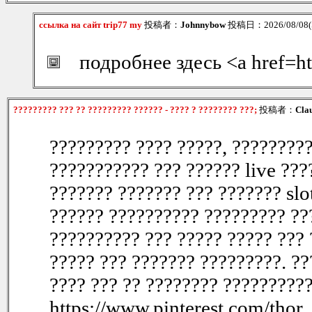
ссылка на сайт trip77 my
投稿者：
Johnnybow
投稿日：2026/08/08(S
подробнее здесь <a href=ht
????????? ??? ?? ????????? ?????? - ???? ? ???????? ???;
投稿者：
Cla
????????? ???? ?????, ?????????
??????????? ??? ?????? live ???
??????? ??????? ??? ??????? slo
?????? ?????????? ????????? ??
?????????? ??? ????? ????? ??? 
????? ??? ??????? ?????????. ??
???? ??? ?? ???????? ??????????
https://www.pinterest.com/thor_