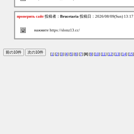
проверить сайт
投稿者：
Brucetaria
投稿日：2026/08/09(Sun) 13:1
нажмите https://slonz13.cc/
[
1
] [
2
] [
3
] [
4
] [
5
] [
6
] [
7
]
[8]
[
9
] [
10
] [
11
] [
12
] [
13
] [
14
] [
15
]