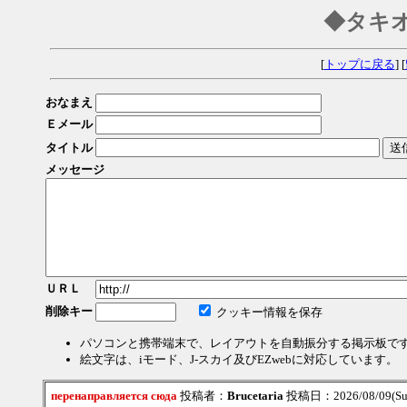
◆タキ
[
トップに戻る
] [
おなまえ
Ｅメール
タイトル
メッセージ
ＵＲＬ
削除キー
クッキー情報を保存
パソコンと携帯端末で、レイアウトを自動振分する掲示板で
絵文字は、iモード、J-スカイ及びEZwebに対応しています。
перенаправляется сюда
投稿者：
Brucetaria
投稿日：2026/08/09(Su