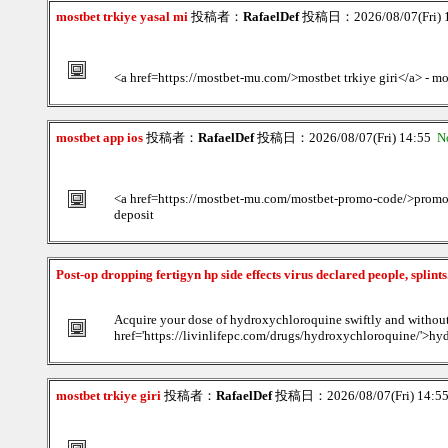
mostbet trkiye yasal mi
投稿者：
RafaelDef
投稿日：2026/08/07(Fri) 
<a href=https://mostbet-mu.com/>mostbet trkiye giri</a> - most
mostbet app ios
投稿者：
RafaelDef
投稿日：2026/08/07(Fri) 14:55
N
<a href=https://mostbet-mu.com/mostbet-promo-code/>promo 
deposit
Post-op dropping fertigyn hp side effects virus declared people, splints
Acquire your dose of hydroxychloroquine swiftly and without 
href='https://livinlifepc.com/drugs/hydroxychloroquine/'>hy
mostbet trkiye giri
投稿者：
RafaelDef
投稿日：2026/08/07(Fri) 14:5