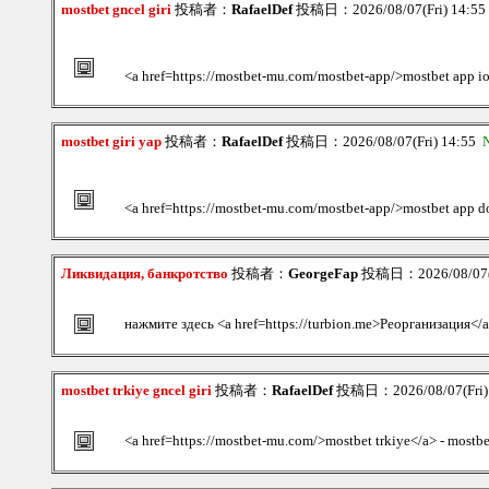
mostbet gncel giri
投稿者：
RafaelDef
投稿日：2026/08/07(Fri) 14:5
<a href=https://mostbet-mu.com/mostbet-app/>mostbet app ios<
mostbet giri yap
投稿者：
RafaelDef
投稿日：2026/08/07(Fri) 14:55
<a href=https://mostbet-mu.com/mostbet-app/>mostbet app do
Ликвидация, банкротство
投稿者：
GeorgeFap
投稿日：2026/08/07(F
нажмите здесь <a href=https://turbion.me>Реорганизация</
mostbet trkiye gncel giri
投稿者：
RafaelDef
投稿日：2026/08/07(Fri)
<a href=https://mostbet-mu.com/>mostbet trkiye</a> - mostbet