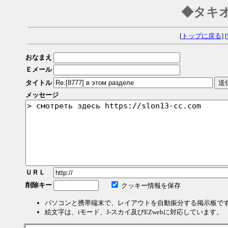
◆タキ
[
トップに戻る
] [
おなまえ
Ｅメール
タイトル
メッセージ
ＵＲＬ
削除キー
クッキー情報を保存
パソコンと携帯端末で、レイアウトを自動振分する掲示板で
絵文字は、iモード、J-スカイ及びEZwebに対応しています。