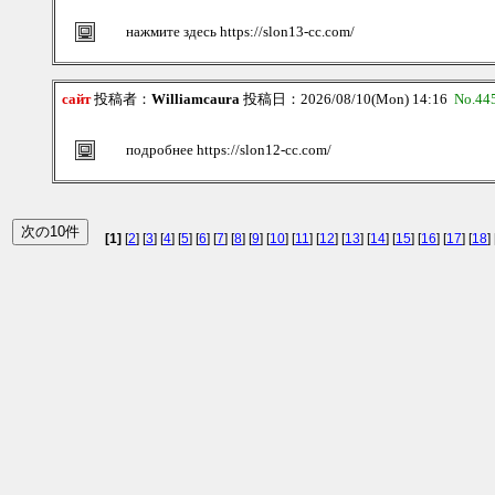
нажмите здесь https://slon13-cc.com/
сайт
投稿者：
Williamcaura
投稿日：2026/08/10(Mon) 14:16
No.44
подробнее https://slon12-cc.com/
[1]
[
2
] [
3
] [
4
] [
5
] [
6
] [
7
] [
8
] [
9
] [
10
] [
11
] [
12
] [
13
] [
14
] [
15
] [
16
] [
17
] [
18
] 