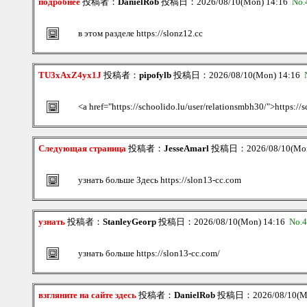
подробнее
投稿者：
DanielRob
投稿日：2026/08/10(Mon) 14:16
No.
в этом разделе https://slonz12.cc
TU3xAxZ4yx1J
投稿者：
pipofylb
投稿日：2026/08/10(Mon) 14:16
<a href="https://schoolido.lu/user/relationsmbh30/">https://
Следующая страница
投稿者：
JesseAmarl
投稿日：2026/08/10(Mon
узнать больше Здесь https://slon13-cc.com
узнать
投稿者：
StanleyGeorp
投稿日：2026/08/10(Mon) 14:16
No.
узнать больше https://slon13-cc.com/
взгляните на сайте здесь
投稿者：
DanielRob
投稿日：2026/08/10(Mo