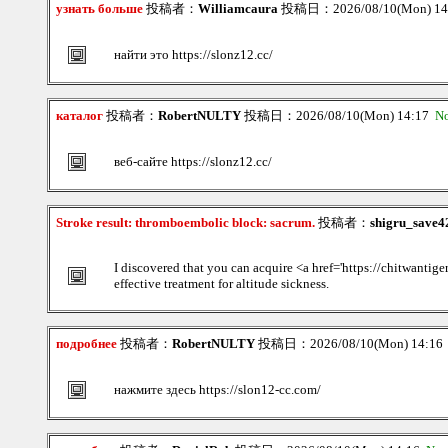
узнать больше
投稿者：
Williamcaura
投稿日：2026/08/10(Mon) 1
найти это https://slonz12.cc/
каталог
投稿者：
RobertNULTY
投稿日：2026/08/10(Mon) 14:17
N
веб-сайте https://slonz12.cc/
Stroke result: thromboembolic block: sacrum.
投稿者：
shigru_save4
I discovered that you can acquire <a href='https://chitwanti
effective treatment for altitude sickness.
подробнее
投稿者：
RobertNULTY
投稿日：2026/08/10(Mon) 14:1
нажмите здесь https://slon12-cc.com/