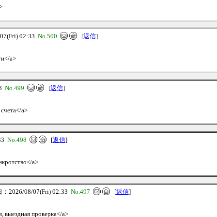
>
(Fri) 02:33
No.500
[
返信
]
ги</a>
33
No.499
[
返信
]
 счета</a>
33
No.498
[
返信
]
анкротство</a>
026/08/07(Fri) 02:33
No.497
[
返信
]
ая, выездная проверка</a>