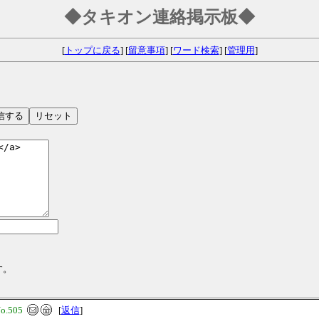
◆タキオン連絡掲示板◆
[
トップに戻る
] [
留意事項
] [
ワード検索
] [
管理用
]
す。
o.505
[
返信
]