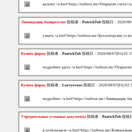
каталог <a href=https://turbion.me>Открытие счета</a
Ликвидация, банкротство
投稿者：
PatrickTob
投稿日：2026/08/07
узнать <a href=https://turbion.me>Бухгалтерские услу
Купить фирму
投稿者：
PatrickTob
投稿日：2026/08/07(Fri) 02:
подробнее здесь <a href=https://turbion.me>Открытие
Купить фирму
投稿者：
Larryevaws
投稿日：2026/08/07(Fri) 02:
подробнее <a href=https://turbion.me>Ликвидация, б
Учредительные уставные документы
投稿者：
PatrickTob
投稿日：2
в этом разделе <a href=https://turbion.me>Камеральн