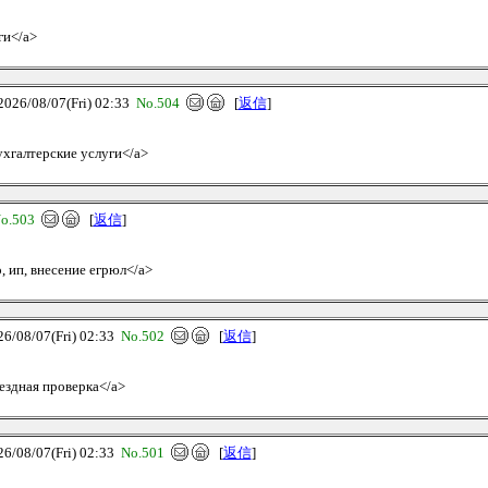
ги</a>
6/08/07(Fri) 02:33
No.504
[
返信
]
Бухгалтерские услуги</a>
o.503
[
返信
]
о, ип, внесение егрюл</a>
08/07(Fri) 02:33
No.502
[
返信
]
ыездная проверка</a>
08/07(Fri) 02:33
No.501
[
返信
]