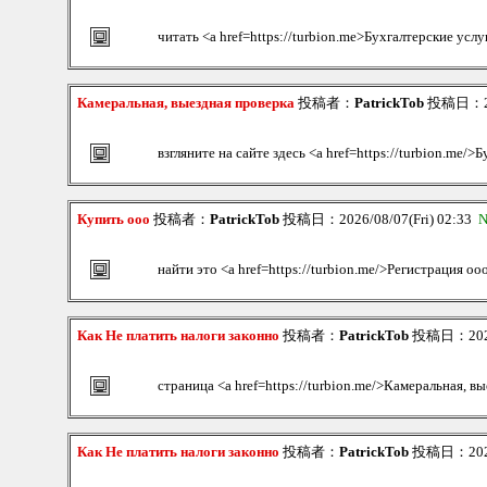
читать <a href=https://turbion.me>Бухгалтерские услу
Камеральная, выездная проверка
投稿者：
PatrickTob
投稿日：202
взгляните на сайте здесь <a href=https://turbion.me/>
Купить ооо
投稿者：
PatrickTob
投稿日：2026/08/07(Fri) 02:33
N
найти это <a href=https://turbion.me/>Регистрация оо
Как Не платить налоги законно
投稿者：
PatrickTob
投稿日：2026/
страница <a href=https://turbion.me/>Камеральная, в
Как Не платить налоги законно
投稿者：
PatrickTob
投稿日：2026/