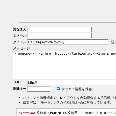
おなまえ
Ｅメール
タイトル
メッセージ
ＵＲＬ
削除キー
クッキー情報を保存
パソコンと携帯端末で、レイアウトを自動振分する掲示板で
絵文字は、iモード、J-スカイ及びEZwebに対応しています。
Купить ооо
投稿者：
PatrickTob
投稿日：2026/08/07(Fri) 02:33
N