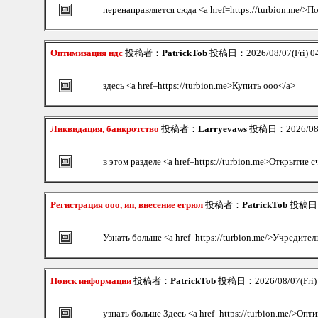
перенаправляется сюда <a href=https://turbion.me/>
Оптимизация ндс
投稿者：
PatrickTob
投稿日：2026/08/07(Fri) 0
здесь <a href=https://turbion.me>Купить ооо</a>
Ликвидация, банкротство
投稿者：
Larryevaws
投稿日：2026/08/0
в этом разделе <a href=https://turbion.me>Открытие с
Регистрация ооо, ип, внесение егрюл
投稿者：
PatrickTob
投稿日：2
Узнать больше <a href=https://turbion.me/>Учредит
Поиск информации
投稿者：
PatrickTob
投稿日：2026/08/07(Fri)
узнать больше Здесь <a href=https://turbion.me/>Оп