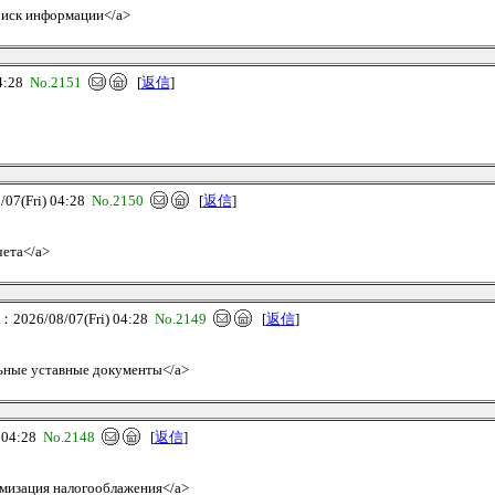
Поиск информации</a>
4:28
No.2151
[
返信
]
7(Fri) 04:28
No.2150
[
返信
]
чета</a>
026/08/07(Fri) 04:28
No.2149
[
返信
]
ельные уставные документы</a>
 04:28
No.2148
[
返信
]
тимизация налогооблажения</a>