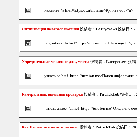
нажмите <a href=https://turbion.me>Купить ооо</a>
Оптимизация налогооблажения
投稿者：
Larryevaws
投稿日：2026/
подробнее <a href=https://turbion.me>Помощь 115, зс
Учредительные уставные документы
投稿者：
Larryevaws
投稿日：
узнать <a href=https://turbion.me>Поиск информации
Камеральная, выездная проверка
投稿者：
PatrickTob
投稿日：202
Читать далее <a href=https://turbion.me>Открытие сч
Как Не платить налоги законно
投稿者：
PatrickTob
投稿日：2026/