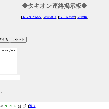
◆タキオン連絡掲示板◆
[
トップに戻る
] [
留意事項
] [
ワード検索
] [
管理用
]
す。
:28
No.2156
[
返信
]