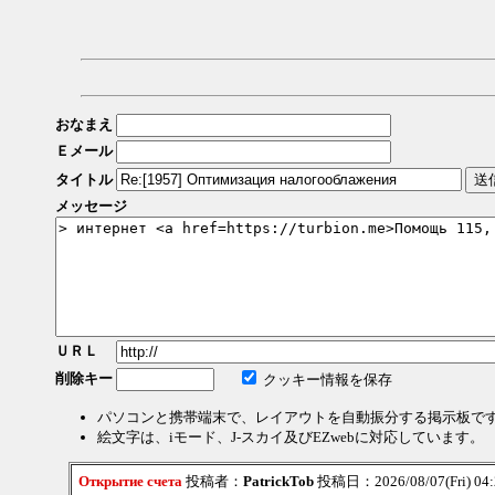
おなまえ
Ｅメール
タイトル
メッセージ
ＵＲＬ
削除キー
クッキー情報を保存
パソコンと携帯端末で、レイアウトを自動振分する掲示板で
絵文字は、iモード、J-スカイ及びEZwebに対応しています。
Открытие счета
投稿者：
PatrickTob
投稿日：2026/08/07(Fri) 04