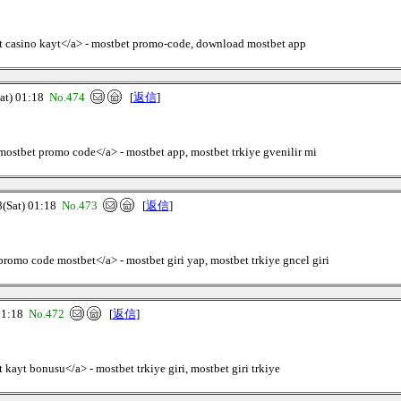
t casino kayt</a> - mostbet promo-code, download mostbet app
t) 01:18
No.474
[
返信
]
stbet promo code</a> - mostbet app, mostbet trkiye gvenilir mi
Sat) 01:18
No.473
[
返信
]
omo code mostbet</a> - mostbet giri yap, mostbet trkiye gncel giri
01:18
No.472
[
返信
]
ayt bonusu</a> - mostbet trkiye giri, mostbet giri trkiye