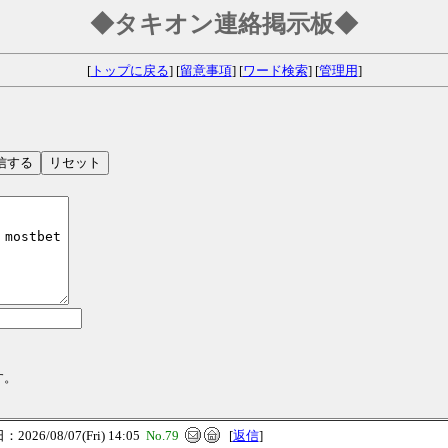
◆タキオン連絡掲示板◆
[
トップに戻る
] [
留意事項
] [
ワード検索
] [
管理用
]
す。
026/08/07(Fri) 14:05
No.79
[
返信
]