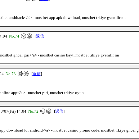
bet cashback</a> - mostbet app apk download, mostbet trkiye gvenilir mi
4:04
No.74
[
返信
]
stbet gncel giri</a> - mostbet casino kayt, mostbet trkiye gvenilir mi
:04
No.73
[
返信
]
line app</a> - mostbet giri, mostbet trkiye oyun
07(Fri) 14:04
No.72
[
返信
]
pp download for android</a> - mostbet casino promo code, mostbet trkiye gncel gi