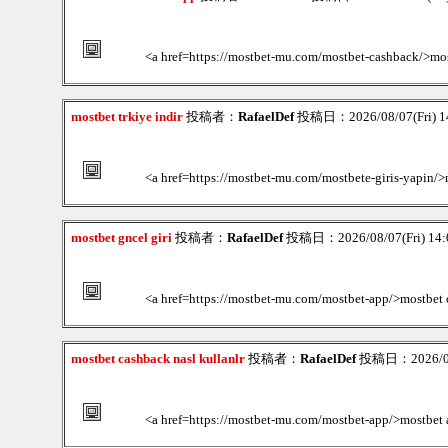
<a href=https://mostbet-mu.com/mostbet-cashback/>most
mostbet trkiye indir
投稿者：
RafaelDef
投稿日：2026/08/07(Fri) 1
<a href=https://mostbet-mu.com/mostbete-giris-yapin/>mo
mostbet gncel giri
投稿者：
RafaelDef
投稿日：2026/08/07(Fri) 14
<a href=https://mostbet-mu.com/mostbet-app/>mostbet on
mostbet cashback nasl kullanlr
投稿者：
RafaelDef
投稿日：2026/08/
<a href=https://mostbet-mu.com/mostbet-app/>mostbet a