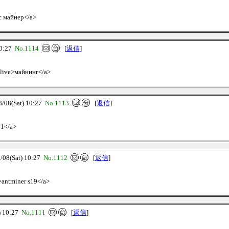
ic майнер</a>
0:27
No.1114
[
返信
]
.live>майнинг</a>
8(Sat) 10:27
No.1113
[
返信
]
21</a>
8(Sat) 10:27
No.1112
[
返信
]
>antminer s19</a>
 10:27
No.1111
[
返信
]