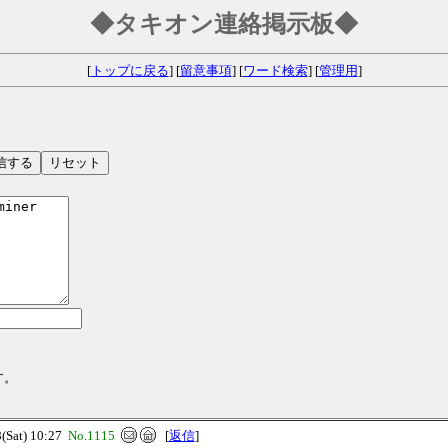
◆タキオン連絡掲示板◆
[
トップに戻る
] [
留意事項
] [
ワード検索
] [
管理用
]
す。
Sat) 10:27
No.1115
[
返信
]