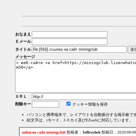
おなまえ
Ｅメール
タイトル
メッセージ
ＵＲＬ
削除キー
クッキー情報を保存
パソコンと携帯端末で、レイアウトを自動振分する掲示板で
絵文字は、iモード、J-スカイ及びEZwebに対応しています。
зайти на сайт miningclub
投稿者：
Jeffreyhek
投稿日：2026/08/08(