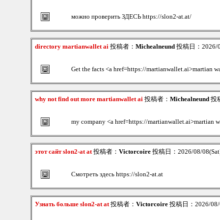
можно проверить ЗДЕСЬ https://slon2-at.at/
directory martianwallet ai
投稿者：
Michealneund
投稿日：2026/08/
Get the facts <a href=https://martianwallet.ai>martian w
why not find out more martianwallet ai
投稿者：
Michealneund
投稿日
my company <a href=https://martianwallet.ai>martian w
этот сайт slon2-at at
投稿者：
Victorcoire
投稿日：2026/08/08(Sat)
Смотреть здесь https://slon2-at.at
Узнать больше slon2-at at
投稿者：
Victorcoire
投稿日：2026/08/08