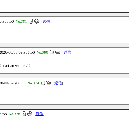
t) 06:56
No.381
[
返信
]
6/08/08(Sat) 06:56
No.380
[
返信
]
i/>martian wallet</a>
08(Sat) 06:56
No.379
[
返信
]
6:56
No.378
[
返信
]