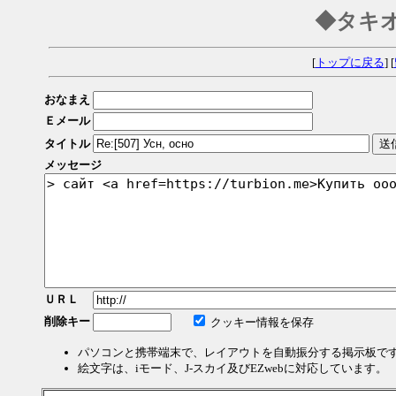
◆タキ
[
トップに戻る
] [
おなまえ
Ｅメール
タイトル
メッセージ
ＵＲＬ
削除キー
クッキー情報を保存
パソコンと携帯端末で、レイアウトを自動振分する掲示板で
絵文字は、iモード、J-スカイ及びEZwebに対応しています。