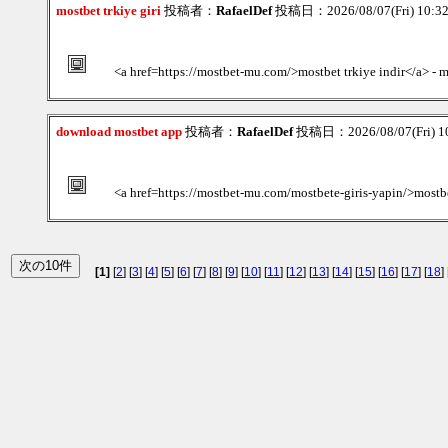
mostbet trkiye giri
投稿者：
RafaelDef
投稿日：2026/08/07(Fri) 10:3
<a href=https://mostbet-mu.com/>mostbet trkiye indir</a> - m
download mostbet app
投稿者：
RafaelDef
投稿日：2026/08/07(Fri) 1
<a href=https://mostbet-mu.com/mostbete-giris-yapin/>mostbe
[1]
[
2
] [
3
] [
4
] [
5
] [
6
] [
7
] [
8
] [
9
] [
10
] [
11
] [
12
] [
13
] [
14
] [
15
] [
16
] [
17
] [
18
] 