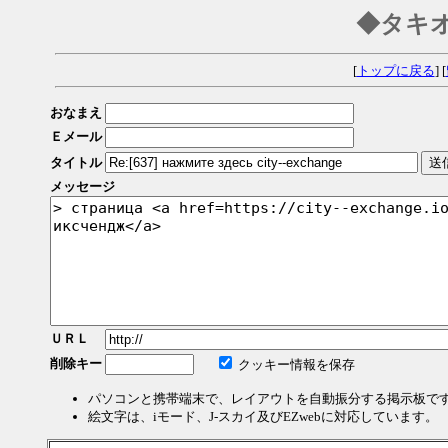
◆タキ
[
トップに戻る
] [
おなまえ
Ｅメール
タイトル
メッセージ
ＵＲＬ
削除キー
クッキー情報を保存
パソコンと携帯端末で、レイアウトを自動振分する掲示板で
絵文字は、iモード、J-スカイ及びEZwebに対応しています。