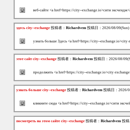
веб-сайте <a href=https://city--exchange.io>сити эксчендж<
здесь city--exchange
投稿者：
Richardvem
投稿日：2026/08/09(Sun)
узнать больше Здесь <a href=https://city--exchange.io>city
этот сайт city--exchange
投稿者：
Richardvem
投稿日：2026/08/09(S
продолжить <a href=https://city--exchange.io>city exchang
узнать больше city--exchange
投稿者：
Richardvem
投稿日：2026/08/
кликните сюда <a href=https://city--exchange.io>сити эксч
посмотреть на этом сайте city--exchange
投稿者：
Richardvem
投稿日：