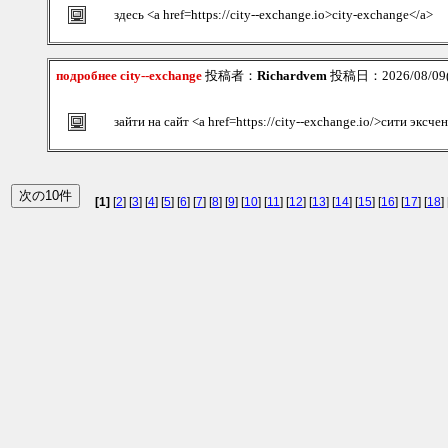
здесь <a href=https://city--exchange.io>city-exchange</a>
подробнее city--exchange
投稿者：
Richardvem
投稿日：2026/08/09(S
зайти на сайт <a href=https://city--exchange.io/>сити экс
[1]
[
2
] [
3
] [
4
] [
5
] [
6
] [
7
] [
8
] [
9
] [
10
] [
11
] [
12
] [
13
] [
14
] [
15
] [
16
] [
17
] [
18
] 