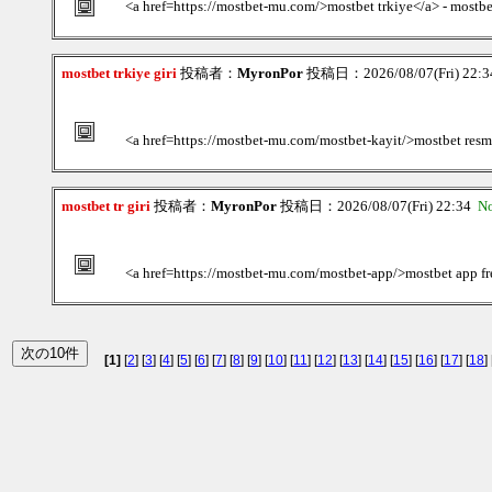
<a href=https://mostbet-mu.com/>mostbet trkiye</a> - mostbet 
mostbet trkiye giri
投稿者：
MyronPor
投稿日：2026/08/07(Fri) 22:
<a href=https://mostbet-mu.com/mostbet-kayit/>mostbet resm
mostbet tr giri
投稿者：
MyronPor
投稿日：2026/08/07(Fri) 22:34
N
<a href=https://mostbet-mu.com/mostbet-app/>mostbet app fr
[1]
[
2
] [
3
] [
4
] [
5
] [
6
] [
7
] [
8
] [
9
] [
10
] [
11
] [
12
] [
13
] [
14
] [
15
] [
16
] [
17
] [
18
] 