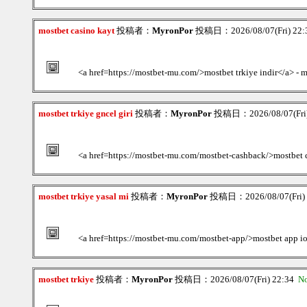
mostbet casino kayt
投稿者：
MyronPor
投稿日：2026/08/07(Fri) 22
<a href=https://mostbet-mu.com/>mostbet trkiye indir</a> - m
mostbet trkiye gncel giri
投稿者：
MyronPor
投稿日：2026/08/07(Fri
<a href=https://mostbet-mu.com/mostbet-cashback/>mostbet cas
mostbet trkiye yasal mi
投稿者：
MyronPor
投稿日：2026/08/07(Fri)
<a href=https://mostbet-mu.com/mostbet-app/>mostbet app ios<
mostbet trkiye
投稿者：
MyronPor
投稿日：2026/08/07(Fri) 22:34
N