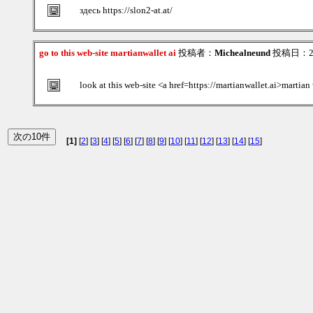
здесь https://slon2-at.at/
go to this web-site martianwallet ai
投稿者：
Michealneund
投稿日：2026
look at this web-site <a href=https://martianwallet.ai>martian
[1]
[
2
] [
3
] [
4
] [
5
] [
6
] [
7
] [
8
] [
9
] [
10
] [
11
] [
12
] [
13
] [
14
] [
15
]