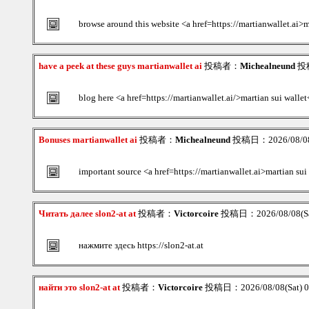
browse around this website <a href=https://martianwallet.ai>m
have a peek at these guys martianwallet ai
投稿者：
Michealneund
投稿
blog here <a href=https://martianwallet.ai/>martian sui wallet
Bonuses martianwallet ai
投稿者：
Michealneund
投稿日：2026/08/08(
important source <a href=https://martianwallet.ai>martian sui
Читать далее slon2-at at
投稿者：
Victorcoire
投稿日：2026/08/08(Sa
нажмите здесь https://slon2-at.at
найти это slon2-at at
投稿者：
Victorcoire
投稿日：2026/08/08(Sat) 