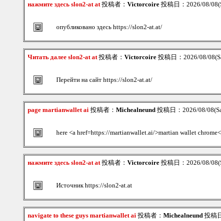
нажмите здесь slon2-at at
投稿者：
Victorcoire
投稿日：2026/08/08(S
опубликовано здесь https://slon2-at.at/
Читать далее slon2-at at
投稿者：
Victorcoire
投稿日：2026/08/08(Sa
Перейти на сайт https://slon2-at.at/
page martianwallet ai
投稿者：
Michealneund
投稿日：2026/08/08(Sa
here <a href=https://martianwallet.ai/>martian wallet chrome
нажмите здесь slon2-at at
投稿者：
Victorcoire
投稿日：2026/08/08(S
Источник https://slon2-at.at
navigate to these guys martianwallet ai
投稿者：
Michealneund
投稿日：2