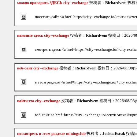
можно проверить ЗДЕСЬ city--exchange
投稿者：
Richardvem
投稿日：
посетить сайт <a href=https://city--exchange.io/>сити экс
нажмите здесь city--exchange
投稿者：
Richardvem
投稿日：2026/08/0
смотреть здесь <a href=https://city--exchange.io/>city exc
веб-сайт city--exchange
投稿者：
Richardvem
投稿日：2026/08/08(Sa
в этом разделе <a href=https://city--exchange.io/>city exch
найти это city--exchange
投稿者：
Richardvem
投稿日：2026/08/08(Sa
веб-сайт <a href=https://city--exchange.io/>сити эксчейндж
посмотреть в этом разделе miningclub
投稿者：
JoshuaEscak
投稿日：2