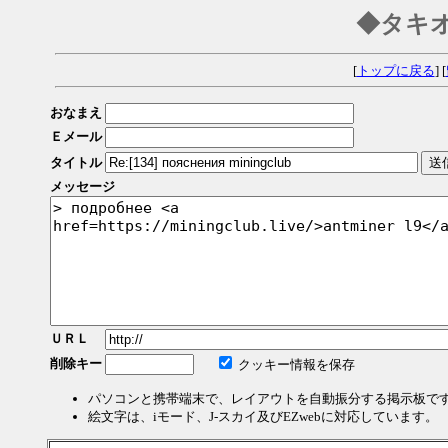
◆タキ
[
トップに戻る
] [
おなまえ
Ｅメール
タイトル
メッセージ
ＵＲＬ
削除キー
クッキー情報を保存
パソコンと携帯端末で、レイアウトを自動振分する掲示板で
絵文字は、iモード、J-スカイ及びEZwebに対応しています。