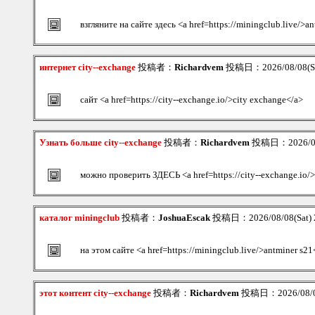
взгляните на сайте здесь <a href=https://miningclub.live/>a
интернет city--exchange
投稿者：
Richardvem
投稿日：2026/08/08(Sa
сайт <a href=https://city--exchange.io/>city exchange</a>
Узнать больше city--exchange
投稿者：
Richardvem
投稿日：2026/08/
можно проверить ЗДЕСЬ <a href=https://city--exchange.io/
каталог miningclub
投稿者：
JoshuaEscak
投稿日：2026/08/08(Sat) 
на этом сайте <a href=https://miningclub.live/>antminer s21
этот контент city--exchange
投稿者：
Richardvem
投稿日：2026/08/08