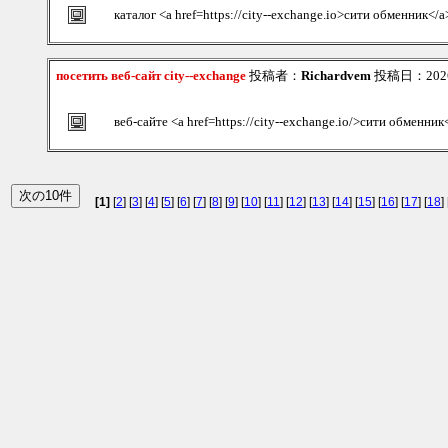
каталог <a href=https://city--exchange.io>сити обменник</a
посетить веб-сайт city--exchange
投稿者：
Richardvem
投稿日：2026/0
веб-сайте <a href=https://city--exchange.io/>сити обменник
[1]
[
2
] [
3
] [
4
] [
5
] [
6
] [
7
] [
8
] [
9
] [
10
] [
11
] [
12
] [
13
] [
14
] [
15
] [
16
] [
17
] [
18
] 