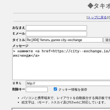
◆タキ
[
トップに戻る
] [
おなまえ
Ｅメール
タイトル
メッセージ
ＵＲＬ
削除キー
クッキー情報を保存
パソコンと携帯端末で、レイアウトを自動振分する掲示板で
絵文字は、iモード、J-スカイ及びEZwebに対応しています。