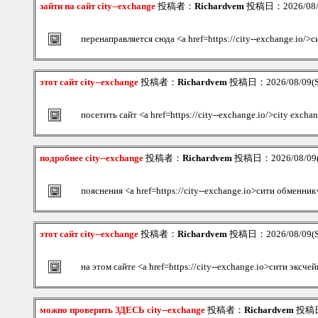
зайти на сайт city--exchange
投稿者：
Richardvem
投稿日：2026/08/0
перенаправляется сюда <a href=https://city--exchange.io/>
этот сайт city--exchange
投稿者：
Richardvem
投稿日：2026/08/09(S
посетить сайт <a href=https://city--exchange.io/>city excha
подробнее city--exchange
投稿者：
Richardvem
投稿日：2026/08/09(S
пояснения <a href=https://city--exchange.io>сити обменник
этот сайт city--exchange
投稿者：
Richardvem
投稿日：2026/08/09(S
на этом сайте <a href=https://city--exchange.io>сити эксче
можно проверить ЗДЕСЬ city--exchange
投稿者：
Richardvem
投稿日：