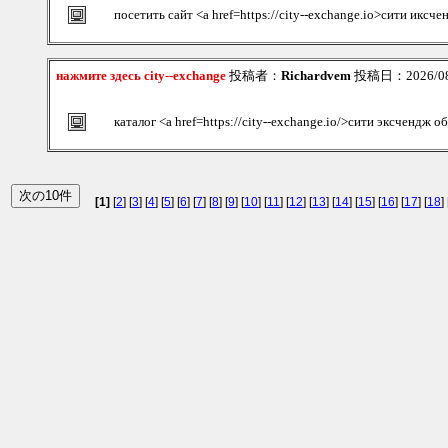
посетить сайт <a href=https://city--exchange.io>сити иксч
нажмите здесь city--exchange
投稿者：
Richardvem
投稿日：2026/08/
каталог <a href=https://city--exchange.io/>сити эксчендж 
[1]
[
2
] [
3
] [
4
] [
5
] [
6
] [
7
] [
8
] [
9
] [
10
] [
11
] [
12
] [
13
] [
14
] [
15
] [
16
] [
17
] [
18
] 