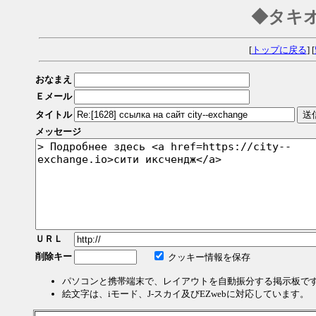
◆タキ
[
トップに戻る
] [
おなまえ
Ｅメール
タイトル
メッセージ
ＵＲＬ
削除キー
クッキー情報を保存
パソコンと携帯端末で、レイアウトを自動振分する掲示板で
絵文字は、iモード、J-スカイ及びEZwebに対応しています。