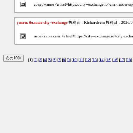
содержание <a href=https://city--exchange.io>сити эксченд
узнать больше city--exchange
投稿者：
Richardvem
投稿日：2026/08/
перейти на сайт <a href=https://city--exchange.io>city exc
[1]
[
2
] [
3
] [
4
] [
5
] [
6
] [
7
] [
8
] [
9
] [
10
] [
11
] [
12
] [
13
] [
14
] [
15
] [
16
] [
17
] [
18
] 