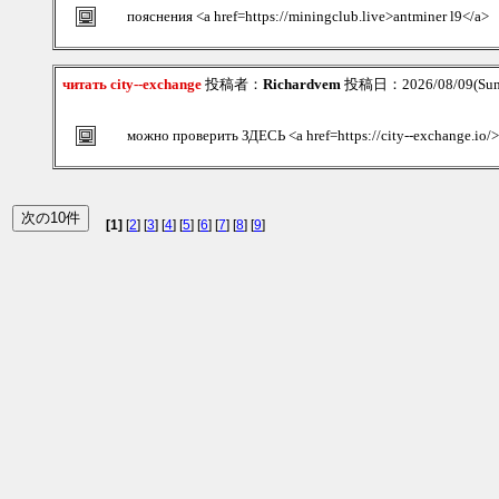
пояснения <a href=https://miningclub.live>antminer l9</a>
читать city--exchange
投稿者：
Richardvem
投稿日：2026/08/09(Sun
можно проверить ЗДЕСЬ <a href=https://city--exchange.io/
[1]
[
2
] [
3
] [
4
] [
5
] [
6
] [
7
] [
8
] [
9
]