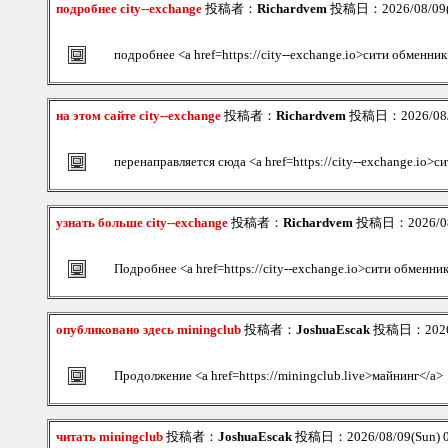
подробнее city--exchange
投稿者：
Richardvem
投稿日：2026/08/09(S
подробнее <a href=https://city--exchange.io>сити обменник
на этом сайте city--exchange
投稿者：
Richardvem
投稿日：2026/08/0
перенаправляется сюда <a href=https://city--exchange.io>
узнать больше city--exchange
投稿者：
Richardvem
投稿日：2026/08/
Подробнее <a href=https://city--exchange.io>сити обменни
опубликовано здесь miningclub
投稿者：
JoshuaEscak
投稿日：2026/0
Продолжение <a href=https://miningclub.live>майнинг</a>
читать miningclub
投稿者：
JoshuaEscak
投稿日：2026/08/09(Sun) 