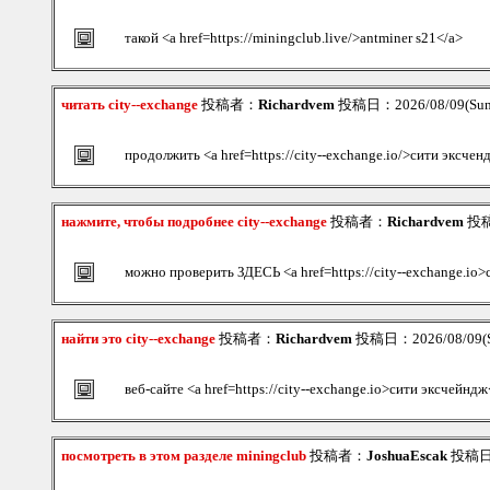
такой <a href=https://miningclub.live/>antminer s21</a>
читать city--exchange
投稿者：
Richardvem
投稿日：2026/08/09(Sun
продолжить <a href=https://city--exchange.io/>сити эксчен
нажмите, чтобы подробнее city--exchange
投稿者：
Richardvem
投稿日
можно проверить ЗДЕСЬ <a href=https://city--exchange.io>
найти это city--exchange
投稿者：
Richardvem
投稿日：2026/08/09(S
веб-сайте <a href=https://city--exchange.io>сити эксчейндж
посмотреть в этом разделе miningclub
投稿者：
JoshuaEscak
投稿日：2