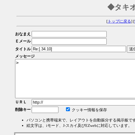
◆タキ
[
トップに戻る
] [
おなまえ
Ｅメール
タイトル
メッセージ
ＵＲＬ
削除キー
クッキー情報を保存
パソコンと携帯端末で、レイアウトを自動振分する掲示板で
絵文字は、iモード、J-スカイ及びEZwebに対応しています。