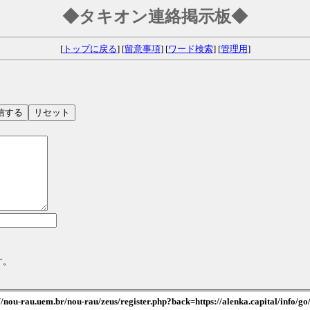
◆タキオン連絡掲示板◆
[
トップに戻る
] [
留意事項
] [
ワード検索
] [
管理用
]
す。
/nou-rau.uem.br/nou-rau/zeus/register.php?back=https://alenka.capital/info/go/