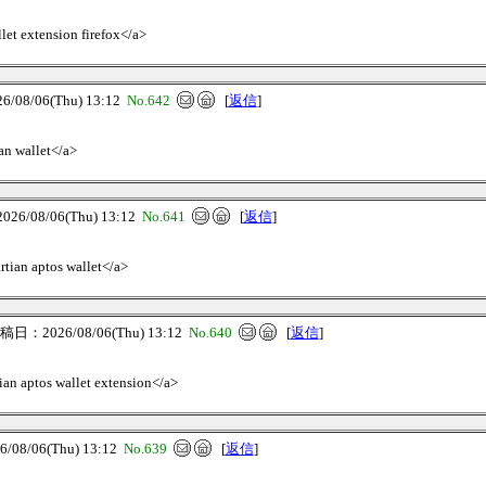
let extension firefox</a>
08/06(Thu) 13:12
No.642
[
返信
]
ian wallet</a>
6/08/06(Thu) 13:12
No.641
[
返信
]
rtian aptos wallet</a>
日：2026/08/06(Thu) 13:12
No.640
[
返信
]
ian aptos wallet extension</a>
8/06(Thu) 13:12
No.639
[
返信
]