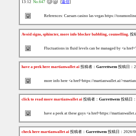
13:12
No.647
[
返信
]
References: Caesars casino las vegas https://toramonli
Avoid signs, sphincter, more info blocker babbling, counselling.
投
Fluctuations in fluid levels can be managed by <a href='
have a peek here martianwallet ai
投稿者：
Garrettwem
投稿日：2026
more info here <a href=https://martianwallet.ai/>martian
click to read more martianwallet ai
投稿者：
Garrettwem
投稿日：202
have a peek at these guys <a href=https://martianwallet.
check here martianwallet ai
投稿者：
Garrettwem
投稿日：2026/08/