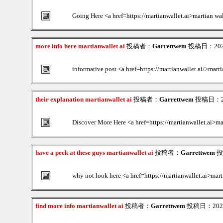
Going Here <a href=https://martianwallet.ai>martian wal
more info here martianwallet ai
投稿者：
Garrettwem
投稿日：2026/
informative post <a href=https://martianwallet.ai/>mart
their explanation martianwallet ai
投稿者：
Garrettwem
投稿日：202
Discover More Here <a href=https://martianwallet.ai>ma
have a peek at these guys martianwallet ai
投稿者：
Garrettwem
投稿
why not look here <a href=https://martianwallet.ai>mart
find more info martianwallet ai
投稿者：
Garrettwem
投稿日：2026/0