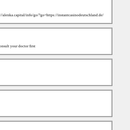
//alenka.capital/info/go/?go=https://instantcasinodeutschland.de/
nsult your doctor first