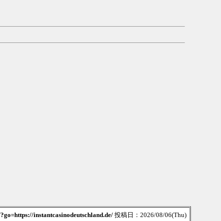
?go=https://instantcasinodeutschland.de/
投稿日：2026/08/06(Thu)