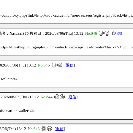
ne.com/proxy.php?link=http://nou-rau.uem.br/nou-rau/zeus/register.php?back=https:
稿者：
Natural375
投稿日：2026/08/06(Thu) 13:12
No.646
[
返信
]
https://breathejphotography.com/product/lasix-capsules-for-sale/'>lasix</a> , but co
/08/06(Thu) 13:12
No.645
[
返信
]
 wallet</a>
6/08/06(Thu) 13:12
No.644
[
返信
]
ai/>martian wallet</a>
06(Thu) 13:12
No.643
[
返信
]