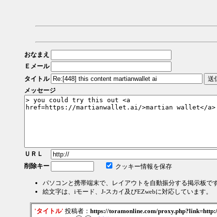
おなまえ
Ｅメール
タイトル
メッセージ
ＵＲＬ
削除キー
クッキー情報を保存
パソコンと携帯端末で、レイアウトを自動振分する掲示板で
絵文字は、iモード、J-スカイ及びEZwebに対応しています。
'タイトル'
投稿者：
https://toramonline.com/proxy.php?link=http:/