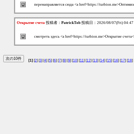
перенаправляется сюда <a href=https://turbion.me>Оптими
Открытие счета
投稿者：
PatrickTob
投稿日：2026/08/07(Fri) 04:4
смотреть здесь <a href=https://turbion.me>Открытие счета<
[1]
[
2
] [
3
] [
4
] [
5
] [
6
] [
7
] [
8
] [
9
] [
10
] [
11
] [
12
] [
13
] [
14
] [
15
] [
16
] [
17
] [
18
] 