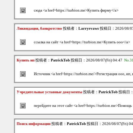
сюда <a href=https://turbion.me>Купить фирму</a>
Ликвидация, банкротство
投稿者：
Larryevaws
投稿日：2026/08/07(
ссылка на сайт <a href=https://turbion.me>Купить ооо</a>
Купить ип
投稿者：
PatrickTob
投稿日：2026/08/07(Fri) 04:47
No.3
Источник <a href=https://turbion.me/>Регистрация ооо, ип,
Учредительные уставные документы
投稿者：
PatrickTob
投稿日：202
перейдите на этот сайт <a href=https://turbion.me>Помощь 
Поиск информации
投稿者：
PatrickTob
投稿日：2026/08/07(Fri) 0