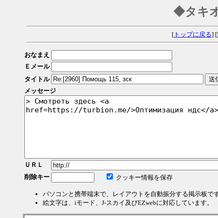
◆タキ
[
トップに戻る
] [
おなまえ
Ｅメール
タイトル
メッセージ
ＵＲＬ
削除キー
クッキー情報を保存
パソコンと携帯端末で、レイアウトを自動振分する掲示板で
絵文字は、iモード、J-スカイ及びEZwebに対応しています。