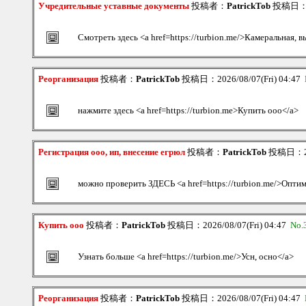
Учредительные уставные документы
投稿者：
PatrickTob
投稿日：202
Смотреть здесь <a href=https://turbion.me/>Камеральная, 
Реорганизация
投稿者：
PatrickTob
投稿日：2026/08/07(Fri) 04:47
нажмите здесь <a href=https://turbion.me>Купить ооо</a>
Регистрация ооо, ип, внесение егрюл
投稿者：
PatrickTob
投稿日：202
можно проверить ЗДЕСЬ <a href=https://turbion.me/>Опти
Купить ооо
投稿者：
PatrickTob
投稿日：2026/08/07(Fri) 04:47
No.
Узнать больше <a href=https://turbion.me/>Усн, осно</a>
Реорганизация
投稿者：
PatrickTob
投稿日：2026/08/07(Fri) 04:47