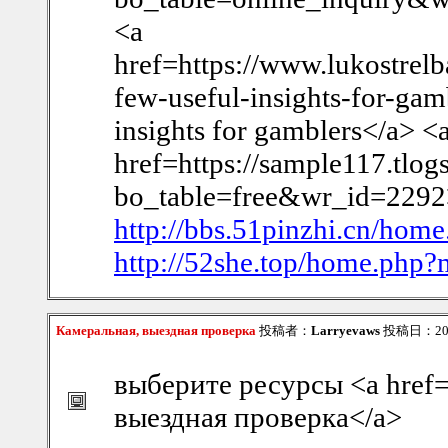
<a
href=https://www.lukostrelb
few-useful-insights-for-ga
insights for gamblers</a> <
href=https://sample117.tlog
bo_table=free&wr_id=2292
http://bbs.51pinzhi.cn/h
http://52she.top/home.ph
Камеральная, выездная проверка
投稿者：
Larryevaws
投稿日：2026/
выберите ресурсы <a href=
выездная проверка</a>