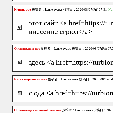
Купить ооо
投稿者：
Larryevaws
投稿日：2026/08/07(Fri) 07:31
No
этот сайт <a href=https://
внесение егрюл</a>
Оптимизация ндс
投稿者：
Larryevaws
投稿日：2026/08/07(Fri) 07
здесь <a href=https://turb
Бухгалтерские услуги
投稿者：
Larryevaws
投稿日：2026/08/07(Fri
сюда <a href=https://turb
Оптимизация налогооблажения
投稿者：
Larryevaws
投稿日：2026/08