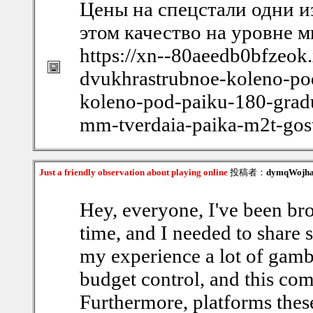
Цены на спецстали одни и
этом качество на уровне 
https://xn--80aeedb0bfzeok
dvukhrastrubnoe-koleno-po
koleno-pod-paiku-180-gra
mm-tverdaia-paika-m2t-gos
Just a friendly observation about playing online
投稿者：
dymqWojha
Hey, everyone, I've been bro
time, and I needed to share 
my experience a lot of gambl
budget control, and this com
Furthermore, platforms thes