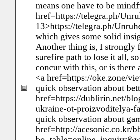
means one have to be mindfu
href=https://telegra.ph/Unru
13>https://telegra.ph/Unruhe
which gives some solid insig
Another thing is, I strongly 
surefire path to lose it all,
concur with this, or is there
<a href=https://oke.zone/v
quick observation about bet
href=https://dublirin.net/b
ukraine-ot-proizvoditelya-
quick observation about ga
href=http://acesonic.co.kr/
bo_table=online_inquiry&