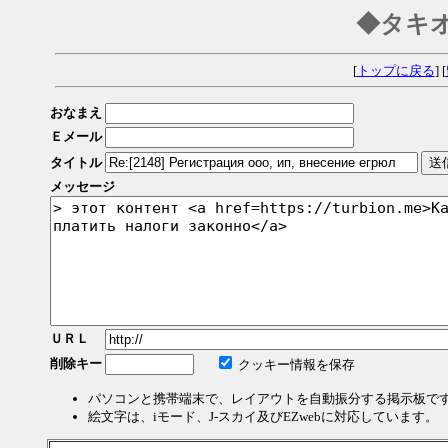
◆タキ
[
トップに戻る
] [
おなまえ
Ｅメール
タイトル
メッセージ
ＵＲＬ
削除キー
クッキー情報を保存
パソコンと携帯端末で、レイアウトを自動振分する掲示板で
絵文字は、iモード、J-スカイ及びEZwebに対応しています。