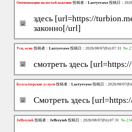
Оптимизация налогооблажения
投稿者：
Larryevaws
投稿日：2026/08
здесь [url=https://turbion
законно[/url]
Усн, осно
投稿者：
Larryevaws
投稿日：2026/08/07(Fri) 07:31
No.2
смотреть здесь [url=https:/
Бухгалтерские услуги
投稿者：
Larryevaws
投稿日：2026/08/07(Fri
Смотреть здесь [url=https:
Jeffreytob
投稿者：
Jeffreytob
投稿日：2026/08/07(Fri) 07:31
No.23