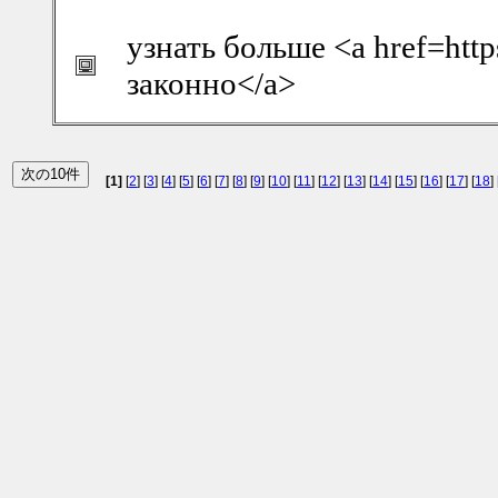
узнать больше <a href=http
законно</a>
[1]
[
2
] [
3
] [
4
] [
5
] [
6
] [
7
] [
8
] [
9
] [
10
] [
11
] [
12
] [
13
] [
14
] [
15
] [
16
] [
17
] [
18
] 