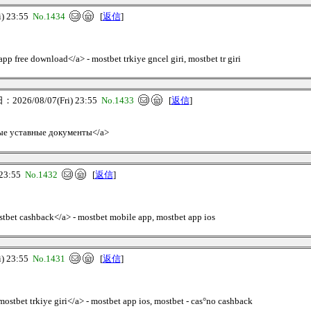
) 23:55
No.1434
[
返信
]
 free download</a> - mostbet trkiye gncel giri, mostbet tr giri
026/08/07(Fri) 23:55
No.1433
[
返信
]
ные уставные документы</a>
23:55
No.1432
[
返信
]
tbet cashback</a> - mostbet mobile app, mostbet app ios
) 23:55
No.1431
[
返信
]
stbet trkiye giri</a> - mostbet app ios, mostbet - cas°no cashback