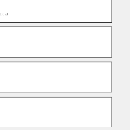
droid