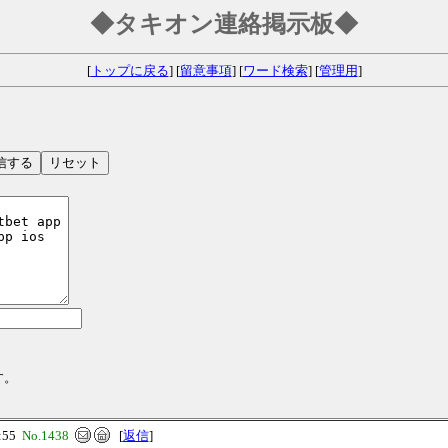
◆タキオン連絡掲示板◆
[
トップに戻る
] [
留意事項
] [
ワード検索
] [
管理用
]
す。
:55
No.1438
[
返信
]