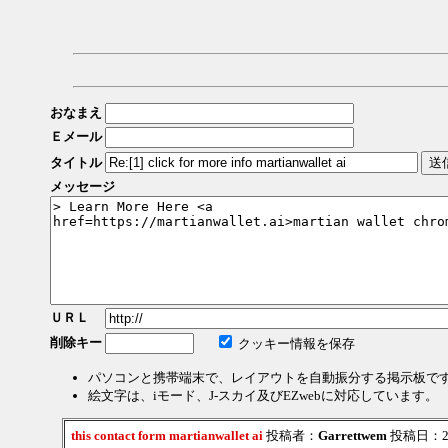
おなまえ
Ｅメール
タイトル
メッセージ
ＵＲＬ
削除キー
クッキー情報を保存
パソコンと携帯端末で、レイアウトを自動振分する掲示板で
絵文字は、iモード、J-スカイ及びEZwebに対応しています。
this contact form martianwallet ai
投稿者：
Garrettwem
投稿日：2026