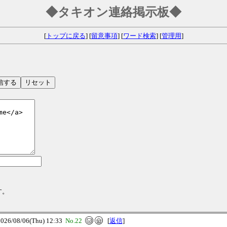
◆タキオン連絡掲示板◆
[
トップに戻る
] [
留意事項
] [
ワード検索
] [
管理用
]
す。
/08/06(Thu) 12:33
No.22
[
返信
]