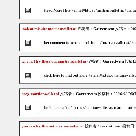
Read More Here <a href=https://martianwallet.ai/>marti
look at this site martianwallet ai
投稿者：
Garrettwem
投稿日：2026/
her comment is here <a href=https://martianwallet.ai/>m
why not try these out martianwallet ai
投稿者：
Garrettwem
投稿日：2
click here to find out more <a href=https://martianwalle
page martianwallet ai
投稿者：
Garrettwem
投稿日：2026/08/06(Th
look here <a href=https://martianwallet.ai>martian sui w
you can try this out martianwallet ai
投稿者：
Garrettwem
投稿日：20