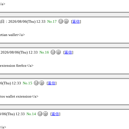
</a>
：2026/08/06(Thu) 12:33
No.17
[
返信
]
rtian wallet</a>
6/08/06(Thu) 12:33
No.16
[
返信
]
 extension firefox</a>
(Thu) 12:33
No.15
[
返信
]
ptos wallet extension</a>
06(Thu) 12:33
No.14
[
返信
]
</a>