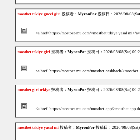
mostbet trkiye gncel giri
投稿者：
MyronPor
投稿日：2026/08/08(Sat
<a href=https://mostbet-mu.com/>mostbet trkiye yasal mi</a> 
mostbet trkiye giri
投稿者：
MyronPor
投稿日：2026/08/08(Sat) 00:
<a href=https://mostbet-mu.com/mostbet-cashback/>mostbet - 
mostbet giri trkiye
投稿者：
MyronPor
投稿日：2026/08/08(Sat) 00:
<a href=https://mostbet-mu.com/mostbet-app/>mostbet app do
mostbet trkiye yasal mi
投稿者：
MyronPor
投稿日：2026/08/08(Sat)