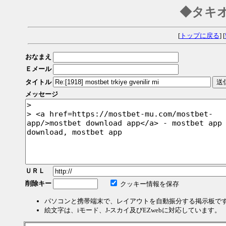
◆タキ
[
トップに戻る
] [
おなまえ
Ｅメール
タイトル
メッセージ
ＵＲＬ
削除キー
クッキー情報を保存
パソコンと携帯端末で、レイアウトを自動振分する掲示板で
絵文字は、iモード、J-スカイ及びEZwebに対応しています。